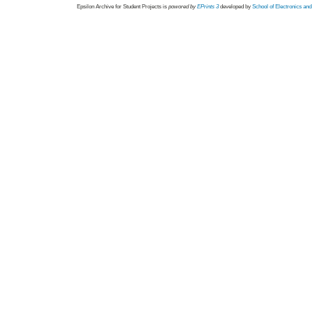
Epsilon Archive for Student Projects is
powored by
EPrints 3
developed by
School of Electronics an