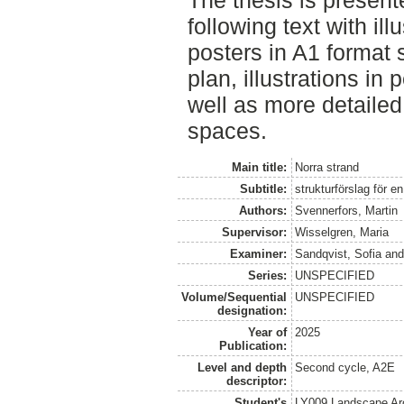
The thesis is presente
following text with ill
posters in A1 format 
plan, illustrations in
well as more detailed
spaces.
Main title:
Norra strand
Subtitle:
strukturförslag för e
Authors:
Svennerfors, Martin
Supervisor:
Wisselgren, Maria
Examiner:
Sandqvist, Sofia
an
Series:
UNSPECIFIED
Volume/Sequential
UNSPECIFIED
designation:
Year of
2025
Publication:
Level and depth
Second cycle, A2E
descriptor:
Student's
LY009 Landscape Ar