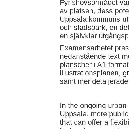
Fyrishovsområdet vari
av platsen, dess pote
Uppsala kommuns utv
och stadspark, en del 
en självklar utgångsp
Examensarbetet prese
nedanstående text med
planscher i A1-forma
illustrationsplanen, g
samt mer detaljerade 
In the ongoing urban
Uppsala, more publi
that can offer a flexib