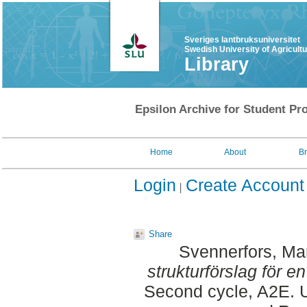
Sveriges lantbruksuniversitet
Swedish University of Agricult
Library
Epsilon Archive for Student Pro
Home
About
B
Login
Create Account
Share
Svennerfors, Mar
strukturförslag för e
Second cycle, A2E. U