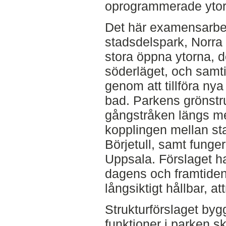
oprogrammerade ytor
Det här examensarbe
stadsdelspark, Norra 
stora öppna ytorna, d
söderläget, och samti
genom att tillföra nya
bad. Parkens grönstru
gångstråken längs me
kopplingen mellan st
Börjetull, samt funge
Uppsala. Förslaget ha
dagens och framtide
långsiktigt hållbar, at
Strukturförslaget byg
funktioner i parken s