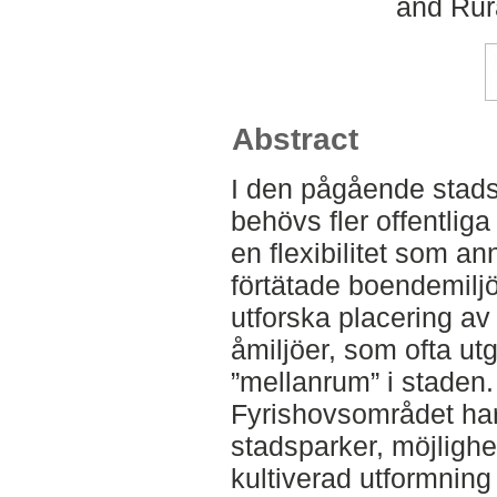
and Rur
Abstract
I den pågående stads
behövs fler offentlig
en flexibilitet som an
förtätade boendemiljöe
utforska placering a
åmiljöer, som ofta utg
”mellanrum” i staden
Fyrishovsområdet har, 
stadsparker, möjlighe
kultiverad utformnin