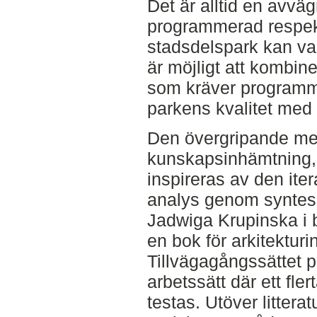
Det är alltid en avvä
programmerad respekt
stadsdelspark kan vara
är möjligt att kombine
som kräver programm
parkens kvalitet med
Den övergripande met
kunskapsinhämtning, 
inspireras av den ite
analys genom syntes
Jadwiga Krupinska i 
en bok för arkitekturi
Tillvägagångssättet p
arbetssätt där ett fle
testas. Utöver littera