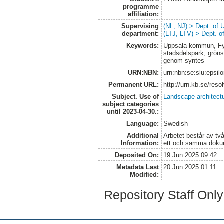
programme
affiliation:
Supervising
(NL, NJ) > Dept. of
department:
(LTJ, LTV) > Dept. 
Keywords:
Uppsala kommun, Fyr
stadsdelspark, grönst
genom syntes
URN:NBN:
urn:nbn:se:slu:epsil
Permanent URL:
http://urn.kb.se/res
Subject. Use of
Landscape architect
subject categories
until 2023-04-30.:
Language:
Swedish
Additional
Arbetet består av två
Information:
ett och samma doku
Deposited On:
19 Jun 2025 09:42
Metadata Last
20 Jun 2025 01:11
Modified:
Repository Staff Onl