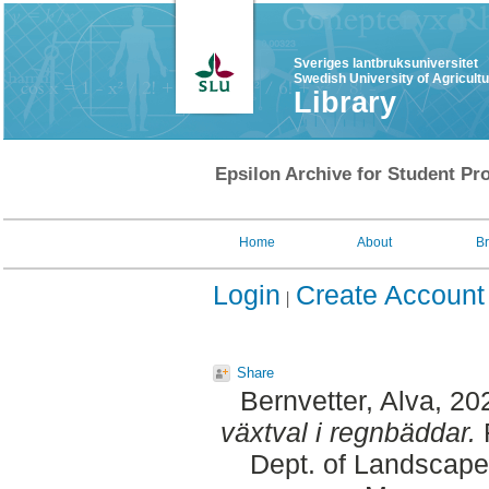
Sveriges lantbruksuniversitet
Swedish University of Agricult
Library
Epsilon Archive for Student Pro
Home
About
B
Login
Create Account
Share
Bernvetter, Alva
, 20
växtval i regnbäddar.
F
Dept. of Landscape