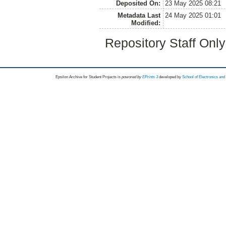
Deposited On:
23 May 2025 08:21
Metadata Last
24 May 2025 01:01
Modified:
Repository Staff Onl
Epsilon Archive for Student Projects is
powored by
EPrints 3
developed by
School of Electronics an