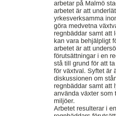
arbetar på Malmö st
arbetet är att underlä
yrkesverksamma inom 
göra medvetna växtva
regnbäddar samt att 
kan vara behjälpligt 
arbetet är att undersö
förutsättningar i en 
stå till grund för att t
för växtval. Syftet är
diskussionen om stån
regnbäddar samt att l
använda växter som t
miljöer.
Arbetet resulterar i 
regnbäddars förutsätt