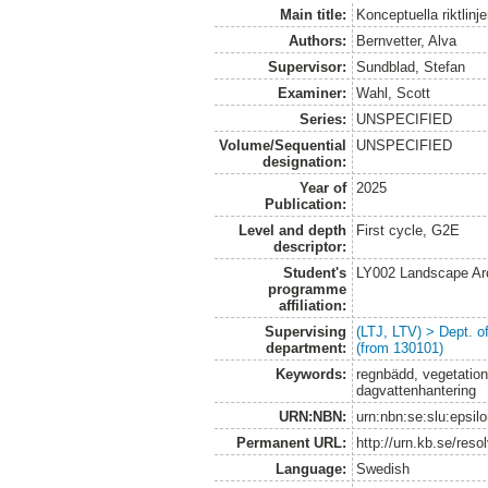
Main title:
Konceptuella riktlinj
Authors:
Bernvetter, Alva
Supervisor:
Sundblad, Stefan
Examiner:
Wahl, Scott
Series:
UNSPECIFIED
Volume/Sequential
UNSPECIFIED
designation:
Year of
2025
Publication:
Level and depth
First cycle, G2E
descriptor:
Student's
LY002 Landscape Ar
programme
affiliation:
Supervising
(LTJ, LTV) > Dept. 
department:
(from 130101)
Keywords:
regnbädd, vegetation
dagvattenhantering
URN:NBN:
urn:nbn:se:slu:epsil
Permanent URL:
http://urn.kb.se/res
Language:
Swedish