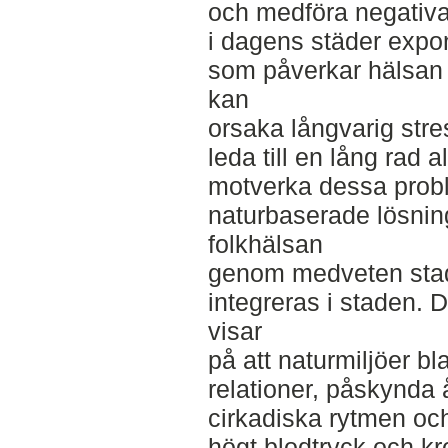
och medföra negativa
i dagens städer expon
som påverkar hälsan 
kan
orsaka långvarig str
leda till en lång rad a
motverka dessa probl
naturbaserade lösnin
folkhälsan
genom medveten stad
integreras i staden. D
visar
på att naturmiljöer b
relationer, påskynda 
cirkadiska rytmen och
högt blodtryck och kr