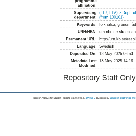
programme
affiliation:
Supervising
(LTJ, LTV) > Dept. 
department:
(from 130101)
Keywords:
folkhälsa, grönområd
URN:NBN:
urn:nbn:se:slu:epsil
Permanent URL:
http://urn.kb.se/res
Language:
Swedish
Deposited On:
13 May 2025 06:53
Metadata Last
13 May 2025 14:16
Modified:
Repository Staff Onl
Epsilon Archive for Student Projects is
powored by
EPrints 3
developed by
School of Electronics an