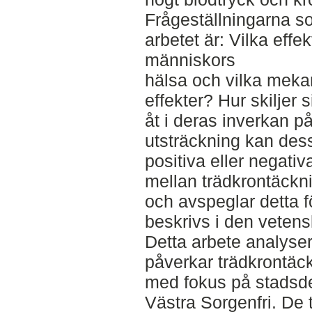
Frågeställningarna so
arbetet är: Vilka effe
människors
hälsa och vilka meka
effekter? Hur skiljer
åt i deras inverkan på
utsträckning kan des
positiva eller negativ
mellan trädkrontäckn
och avspeglar detta f
beskrivs i den vetens
Detta arbete analyse
påverkar trädkrontäc
med fokus på stadsd
Västra Sorgenfri. De