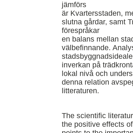
jämförs
är Kvartersstaden, me
slutna gårdar, samt 
förespråkar
en balans mellan stad
välbefinnande. Anal
stadsbyggnadsideal
inverkan på trädkron
lokal nivå och unders
denna relation avspeg
litteraturen.
The scientific literat
the positive effects 
points to the importan