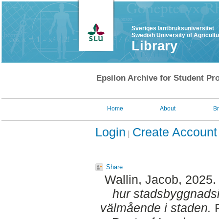
Sveriges lantbruksuniversitet
Swedish University of Agricult
Library
Epsilon Archive for Student Pro
Home
About
B
Login
Create Account
Share
Wallin, Jacob
, 2025
hur stadsbyggnadsi
välmående i staden.
F