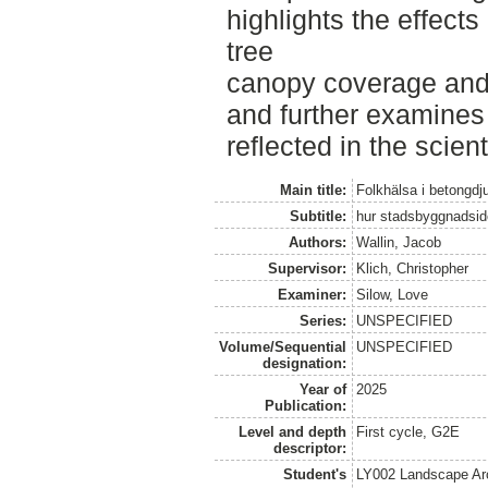
highlights the effects
tree
canopy coverage and p
and further examines 
reflected in the scienti
Main title:
Folkhälsa i betongdj
Subtitle:
hur stadsbyggnadsid
Authors:
Wallin, Jacob
Supervisor:
Klich, Christopher
Examiner:
Silow, Love
Series:
UNSPECIFIED
Volume/Sequential
UNSPECIFIED
designation:
Year of
2025
Publication:
Level and depth
First cycle, G2E
descriptor:
Student's
LY002 Landscape Ar