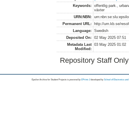
Keywords:
offentlig park., urban
växter
URN:NBN:
urn:nbn:se:slu:epsil
Permanent URL:
http://urn.kb.se/res
Language:
Swedish
Deposited On:
02 May 2025 07:51
Metadata Last
03 May 2025 01:02
Modified:
Repository Staff Onl
Epsilon Archive for Student Projects is
powored by
EPrints 3
developed by
School of Electronics an