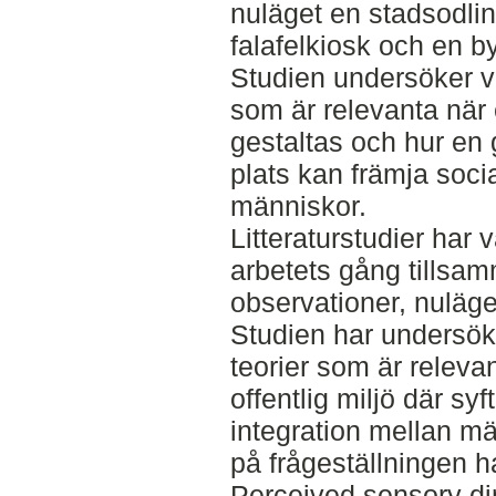
nuläget en stadsodli
falafelkiosk och en 
Studien undersöker vi
som är relevanta när 
gestaltas och hur en g
plats kan främja soci
människor.
Litteraturstudier har 
arbetets gång tills
observationer, nuläge
Studien har undersökt
teorier som är relevan
offentlig miljö där syf
integration mellan mä
på frågeställningen h
Perceived sensory di