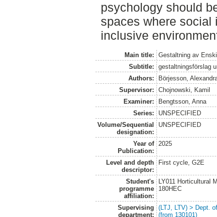
psychology should be 
spaces where social i
inclusive environment
Main title:
Gestaltning av Ensk
Subtitle:
gestaltningsförslag 
Authors:
Börjesson, Alexandr
Supervisor:
Chojnowski, Kamil
Examiner:
Bengtsson, Anna
Series:
UNSPECIFIED
Volume/Sequential
UNSPECIFIED
designation:
Year of
2025
Publication:
Level and depth
First cycle, G2E
descriptor:
Student's
LY011 Horticultural
programme
180HEC
affiliation:
Supervising
(LTJ, LTV) > Dept. 
department:
(from 130101)