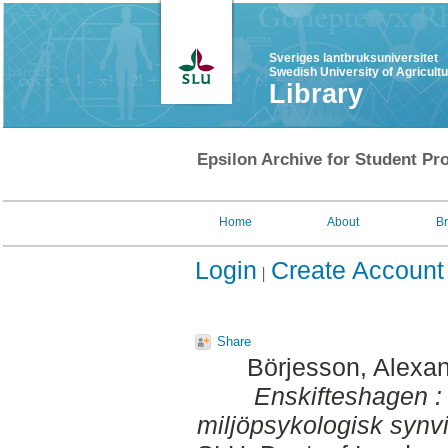
Sveriges lantbruksuniversitet
Swedish University of Agricult
Library
Epsilon Archive for Student Pro
Home
About
B
Login
Create Account
Share
Börjesson, Alexa
Enskifteshagen : 
miljöpsykologisk synvi