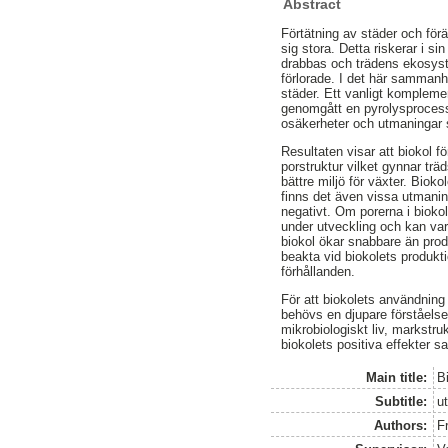
Abstract
Förtätning av städer och förä
sig stora. Detta riskerar i s
drabbas och trädens ekosyste
förlorade. I det här sammanha
städer. Ett vanligt kompleme
genomgått en pyrolysprocess.
osäkerheter och utmaningar
Resultaten visar att biokol f
porstruktur vilket gynnar träd
bättre miljö för växter. Biok
finns det även vissa utmaning
negativt. Om porerna i biokol
under utveckling och kan va
biokol ökar snabbare än prod
beakta vid biokolets produkti
förhållanden.
För att biokolets användning i
behövs en djupare förståelse
mikrobiologiskt liv, markstru
biokolets positiva effekter s
Main title:
Bi
Subtitle:
ut
Authors:
F