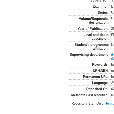
Supervisor:
Va
Examiner:
E
Series:
U
Volume/Sequential
U
designation:
Year of Publication:
2
Level and depth
F
descriptor:
Student's programme
L
affiliation:
Supervising department:
(
(
Keywords:
b
URN:NBN:
u
Permanent URL:
h
Language:
S
Deposited On:
0
Metadata Last Modified:
0
Repository Staff Only:
item 