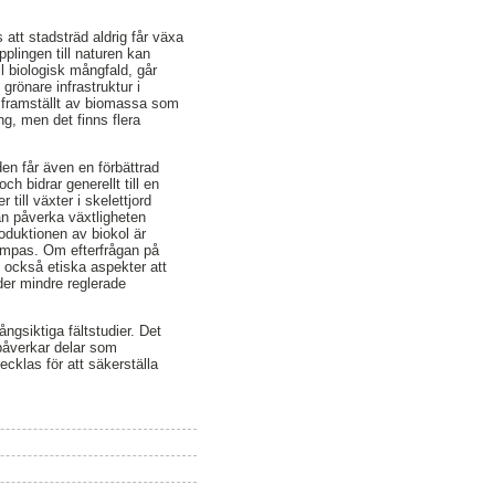
 att stadsträd aldrig får växa
pplingen till naturen kan
l biologisk mångfald, går
grönare infrastruktur i
r framställt av biomassa som
g, men det finns flera
den får även en förbättrad
ch bidrar generellt till en
till växter i skelettjord
kan påverka växtligheten
roduktionen av biokol är
lämpas. Om efterfrågan på
s också etiska aspekter att
nder mindre reglerade
ångsiktiga fältstudier. Det
 påverkar delar som
ecklas för att säkerställa