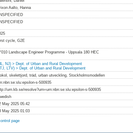
lentini, Daniel
rixon Aalto, Hanna
NSPECIFIED
NSPECIFIED
025
irst cycle, G2E
Y010 Landscape Engineer Programme - Uppsala 180 HEC
NL, NJ) > Dept. of Urban and Rural Development
LTJ, LTV) > Dept. of Urban and Rural Development
iokol, skelettjord, träd, urban utveckling, Stockholmsmodellen
rn:nbn:se:slu:epsilon-s-500935
ttp://urn.kb.se/resolve?urn=urn:nbn:se:slu:epsilon-s-500935
wedish
2 May 2025 05:42
3 May 2025 01:03
control page