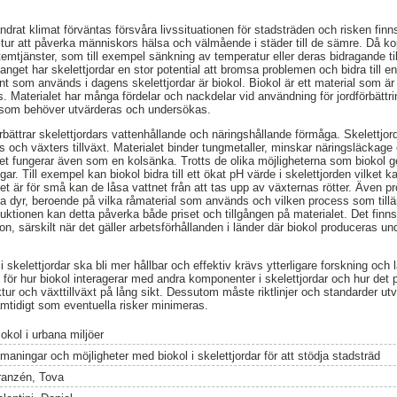
ndrat klimat förväntas försvåra livssituationen för stadsträden och risken finns
in tur att påverka människors hälsa och välmående i städer till de sämre. Då ko
mtjänster, som till exempel sänkning av temperatur eller deras bidragande til
nget har skelettjordar en stor potential att bromsa problemen och bidra till en 
nt som används i dagens skelettjordar är biokol. Biokol är ett material som ä
 Materialet har många fördelar och nackdelar vid användning för jordförbättrin
 som behöver utvärderas och undersökas.
örbättrar skelettjordars vattenhållande och näringshållande förmåga. Skelettjor
s och växters tillväxt. Materialet binder tungmetaller, minskar näringsläckage o
olet fungerar även som en kolsänka. Trotts de olika möjligheterna som biokol ger 
ar. Till exempel kan biokol bidra till ett ökat pH värde i skelettjorden vilket 
et är för små kan de låsa vattnet från att tas upp av växternas rötter. Även p
ra dyr, beroende på vilka råmaterial som används och vilken process som til
uktionen kan detta påverka både priset och tillgången på materialet. Det finn
on, särskilt när det gäller arbetsförhållanden i länder där biokol produceras u
 skelettjordar ska bli mer hållbar och effektiv krävs ytterligare forskning och l
 för hur biokol interagerar med andra komponenter i skelettjordar och hur det
ktur och växttillväxt på lång sikt. Dessutom måste riktlinjer och standarder utv
amtidigt som eventuella risker minimeras.
okol i urbana miljöer
maningar och möjligheter med biokol i skelettjordar för att stödja stadsträd
ranzén, Tova