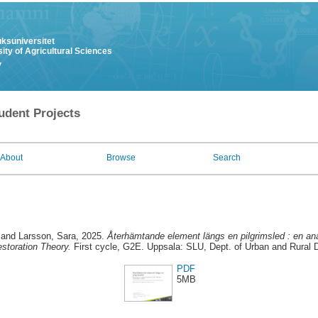
uksuniversitet
ity of Agricultural Sciences
y
udent Projects
About
Browse
Search
and
Larsson, Sara
, 2025.
Återhämtande element längs en pilgrimsled : en ana
estoration Theory.
First cycle, G2E. Uppsala: SLU, Dept. of Urban and Rural
PDF
5MB