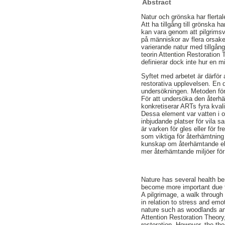
Abstract
Natur och grönska har flerta
Att ha tillgång till grönska ha
kan vara genom att pilgrimsv
på människor av flera orsake
varierande natur med tillgång 
teorin Attention Restoration 
definierar dock inte hur en m
Syftet med arbetet är därför 
restorativa upplevelsen. En 
undersökningen. Metoden för
För att undersöka den återh
konkretiserar ARTs fyra kvali
Dessa element var vatten i o
inbjudande platser för vila 
är varken för gles eller för 
som viktiga för återhämtning
kunskap om återhämtande elem
mer återhämtande miljöer för
Nature has several health be
become more important due to
A pilgrimage, a walk through
in relation to stress and emo
nature such as woodlands and
Attention Restoration Theory,
restoration. However, the th