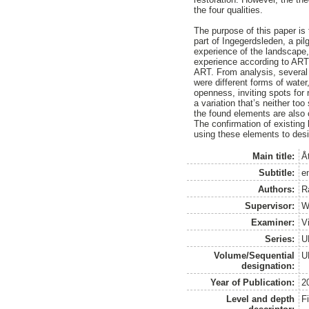
the four qualities.
The purpose of this paper is 
part of Ingegerdsleden, a pi
experience of the landscape
experience according to ART,
ART. From analysis, several 
were different forms of wate
openness, inviting spots for
a variation that’s neither too
the found elements are also 
The confirmation of existing
using these elements to desi
Main title:
Å
Subtitle:
e
Authors:
R
Supervisor:
W
Examiner:
V
Series:
U
Volume/Sequential
U
designation:
Year of Publication:
2
Level and depth
F