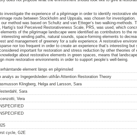
to investigate the experience of a pilgrimage in order to identify restorative e
lgrimage route between Stockholm and Uppsala, was chosen for investigation. 
, our method was based on Schultz and van Etteger’s two walking-methods. To 
 Hartig’s tool Perceived Restorativeness Scale, PRS, was used, which concret
elements of the pilgrimage landscape were identified as contributors to the r
r, interesting winding paths, natural sounds, space-forming elements to decre
 rest and management of greenery for a safe experience. A restorative enviro
 sparse nor too frequent in order to create an experience that’s interesting but st
considered important for restoration and stress reduction by other theories o
 knowledge about restorative elements in green spaces, means that landscape
gn more restorative environments in order to support people’s well-being.
terhämtande element längs en pilgrimsled
n analys av Ingegerdsleden utifrån Attention Restoration Theory
asmusson Klingberg, Helga
and
Larsson, Sara
esterdahl, Sara
icenzotti, Vera
NSPECIFIED
NSPECIFIED
025
irst cycle, G2E