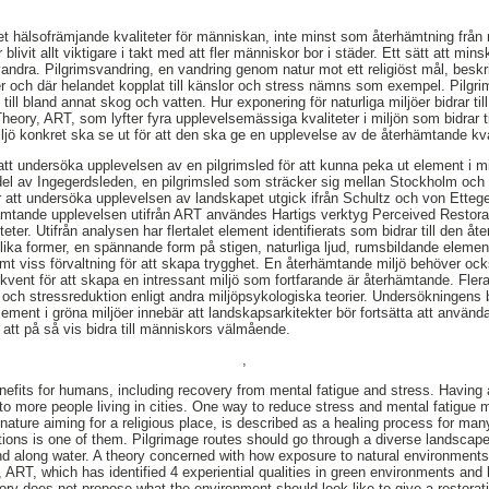
let hälsofrämjande kvaliteter för människan, inte minst som återhämtning från 
r blivit allt viktigare i takt med att fler människor bor i städer. Ett sätt att mi
andra. Pilgrimsvandring, en vandring genom natur mot ett religiöst mål, besk
r och där helandet kopplat till känslor och stress nämns som exempel. Pilgr
till bland annat skog och vatten. Hur exponering för naturliga miljöer bidrar til
Theory, ART, som lyfter fyra upplevelsemässiga kvaliteter i miljön som bidrar t
iljö konkret ska se ut för att den ska ge en upplevelse av de återhämtande kva
att undersöka upplevelsen av en pilgrimsled för att kunna peka ut element i mil
del av Ingegerdsleden, en pilgrimsled som sträcker sig mellan Stockholm och 
 att undersöka upplevelsen av landskapet utgick ifrån Schultz och von Ette
ämtande upplevelsen utifrån ART användes Hartigs verktyg Perceived Resto
teter. Utifrån analysen har flertalet element identifierats som bidrar till den 
lika former, en spännande form på stigen, naturliga ljud, rumsbildande elemen
samt viss förvaltning för att skapa trygghet. En återhämtande miljö behöver oc
frekvent för att skapa en intressant miljö som fortfarande är återhämtande. F
 och stressreduktion enligt andra miljöpsykologiska teorier. Undersökningens b
ent i gröna miljöer innebär att landskapsarkitekter bör fortsätta att använda
 att på så vis bidra till människors välmående.
,
nefits for humans, including recovery from mental fatigue and stress. Havin
 more people living in cities. One way to reduce stress and mental fatigue 
 nature aiming for a religious place, is described as a healing process for ma
tions is one of them. Pilgrimage routes should go through a diverse landscape 
 along water. A theory concerned with how exposure to natural environments c
 ART, which has identified 4 experiential qualities in green environments and 
eory does not propose what the environment should look like to give a restorat