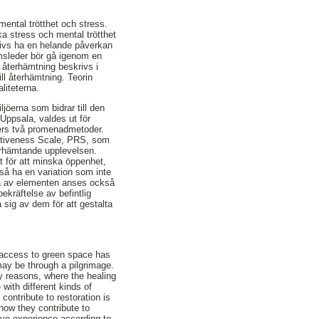
mental trötthet och stress.
nska stress och mental trötthet
rivs ha en helande påverkan
imsleder bör gå igenom en
l återhämtning beskrivs i
ill återhämtning. Teorin
liteterna.
jöerna som bidrar till den
Uppsala, valdes ut för
gers två promenadmetoder.
rativeness Scale, PRS, som
återhämtande upplevelsen.
t för att minska öppenhet,
kså ha en variation som inte
lera av elementen anses också
ekräftelse av befintlig
 sig av dem för att gestalta
g access to green space has
may be through a pilgrimage.
ny reasons, where the healing
with different kinds of
ontribute to restoration is
how they contribute to
ive experience according to