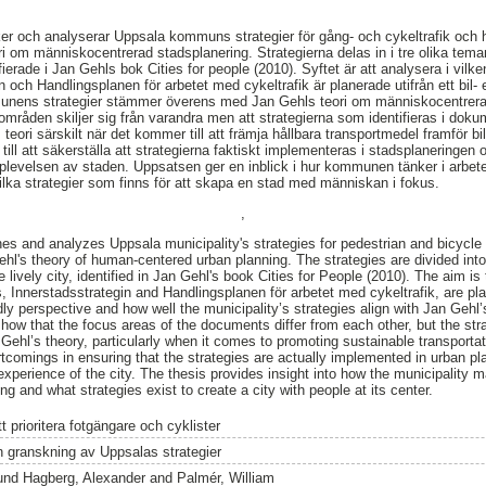
r och analyserar Uppsala kommuns strategier för gång- och cykeltrafik och h
ori om människocentrerad stadsplanering. Strategierna delas in i tre olika tem
ifierade i Jan Gehls bok Cities for people (2010). Syftet är att analysera i v
och Handlingsplanen för arbetet med cykeltrafik är planerade utifrån ett bil- 
unens strategier stämmer överens med Jan Gehls teori om människocentrerad
mråden skiljer sig från varandra men att strategierna som identifieras i doku
ori särskilt när det kommer till att främja hållbara transportmedel framför 
till att säkerställa att strategierna faktiskt implementeras i stadsplaneringen 
 upplevelsen av staden. Uppsatsen ger en inblick i hur kommunen tänker i arbete
lka strategier som finns för att skapa en stad med människan i fokus.
,
es and analyzes Uppsala municipality's strategies for pedestrian and bicycle 
Gehl's theory of human-centered urban planning. The strategies are divided int
e lively city, identified in Jan Gehl's book Cities for People (2010). The aim i
, Innerstadsstrategin and Handlingsplanen för arbetet med cykeltrafik, are pl
ndly perspective and how well the municipality’s strategies align with Jan Geh
how that the focus areas of the documents differ from each other, but the strat
 Gehl’s theory, particularly when it comes to promoting sustainable transporta
comings in ensuring that the strategies are actually implemented in urban pl
e experience of the city. The thesis provides insight into how the municipality m
g and what strategies exist to create a city with people at its center.
t prioritera fotgängare och cyklister
n granskning av Uppsalas strategier
und Hagberg, Alexander
and
Palmér, William