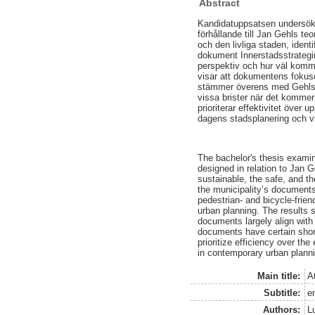
Abstract
Kandidatuppsatsen undersöke
förhållande till Jan Gehls te
och den livliga staden, ident
dokument Innerstadsstrategin 
perspektiv och hur väl komm
visar att dokumentens fokuso
stämmer överens med Gehls te
vissa brister när det kommer 
prioriterar effektivitet över
dagens stadsplanering och vi
The bachelor's thesis examin
designed in relation to Jan 
sustainable, the safe, and th
the municipality’s documents
pedestrian- and bicycle-frie
urban planning. The results s
documents largely align with
documents have certain short
prioritize efficiency over th
in contemporary urban plannin
Main title:
At
Subtitle:
e
Authors:
L