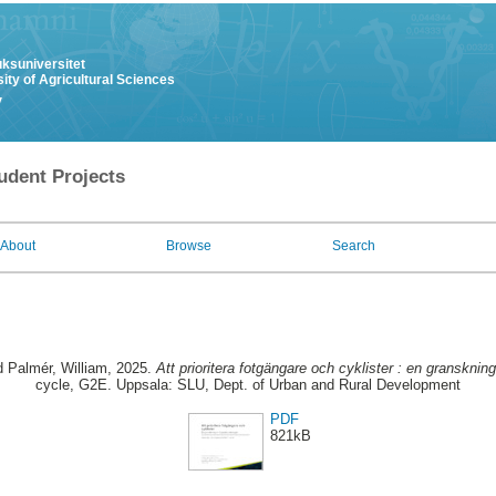
uksuniversitet
ity of Agricultural Sciences
y
udent Projects
About
Browse
Search
d
Palmér, William
, 2025.
Att prioritera fotgängare och cyklister : en gransknin
cycle, G2E. Uppsala: SLU, Dept. of Urban and Rural Development
PDF
821kB