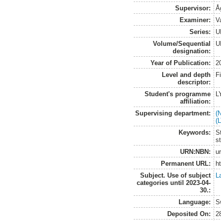
Supervisor:
Å
Examiner:
Va
Series:
U
Volume/Sequential
U
designation:
Year of Publication:
2
Level and depth
F
descriptor:
Student's programme
L
affiliation:
Supervising department:
(
(
Keywords:
S
st
URN:NBN:
u
Permanent URL:
h
Subject. Use of subject
L
categories until 2023-04-
30.:
Language:
S
Deposited On:
2