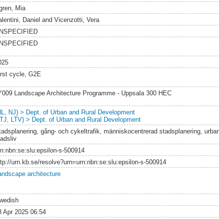
gren, Mia
lentini, Daniel
and
Vicenzotti, Vera
NSPECIFIED
NSPECIFIED
025
irst cycle, G2E
Y009 Landscape Architecture Programme - Uppsala 300 HEC
NL, NJ) > Dept. of Urban and Rural Development
LTJ, LTV) > Dept. of Urban and Rural Development
tadsplanering, gång- och cykeltrafik, människocentrerad stadsplanering, urbani
adsliv
rn:nbn:se:slu:epsilon-s-500914
ttp://urn.kb.se/resolve?urn=urn:nbn:se:slu:epsilon-s-500914
andscape architecture
wedish
8 Apr 2025 06:54