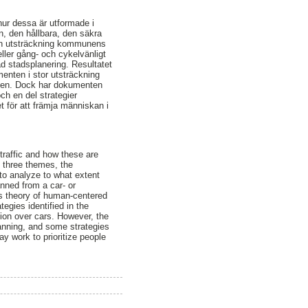
ur dessa är utformade i
an, den hållbara, den säkra
ilken utsträckning kommunens
eller gång- och cykelvänligt
 stadsplanering. Resultatet
menten i stor utsträckning
bilen. Dock har dokumenten
och en del strategier
t för att främja människan i
traffic and how these are
o three themes, the
s to analyze to what extent
anned from a car- or
l’s theory of human-centered
egies identified in the
tion over cars. However, the
anning, and some strategies
ay work to prioritize people