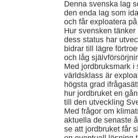
Denna svenska lag so
den enda lag som id
och får exploatera på
Hur svensken tänker 
dess status har utvec
bidrar till lägre förtr
och låg självförsörjni
Med jordbruksmark i 
världsklass är exploa
högsta grad ifrågasät
hur jordbruket en gån
till den utveckling Sv
Med frågor om klimat
aktuella de senaste 
se att jordbruket får s
en eventuell lösning t