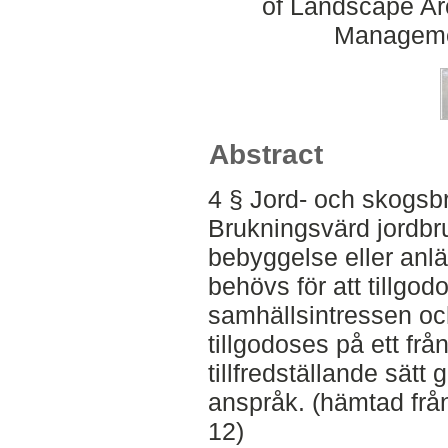
of Landscape Ar
Manageme
Abstract
4 § Jord- och skogsbr
Brukningsvärd jordbru
bebyggelse eller anl
behövs för att tillgod
samhällsintressen oc
tillgodoses på ett fr
tillfredställande sätt
anspråk. (hämtad frå
12)