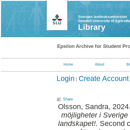
Sveriges lantbruksuniversitet
Swedish University of Agricult
Library
Epsilon Archive for Student Pro
Home
About
B
Login
Create Account
Share
Olsson, Sandra
, 2024
möjligheter i Sverig
landskapet!.
Second cy