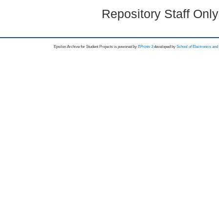
Repository Staff Onl
Epsilon Archive for Student Projects is
powored by
EPrints 3
developed by
School of Electronics an