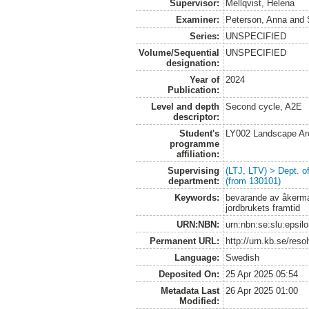
Supervisor:
Mellqvist, Helena
Examiner:
Peterson, Anna
and
Series:
UNSPECIFIED
Volume/Sequential
UNSPECIFIED
designation:
Year of
2024
Publication:
Level and depth
Second cycle, A2E
descriptor:
Student's
LY002 Landscape Ar
programme
affiliation:
Supervising
(LTJ, LTV) > Dept. 
department:
(from 130101)
Keywords:
bevarande av åkermar
jordbrukets framtid
URN:NBN:
urn:nbn:se:slu:epsil
Permanent URL:
http://urn.kb.se/res
Language:
Swedish
Deposited On:
25 Apr 2025 05:54
Metadata Last
26 Apr 2025 01:00
Modified: