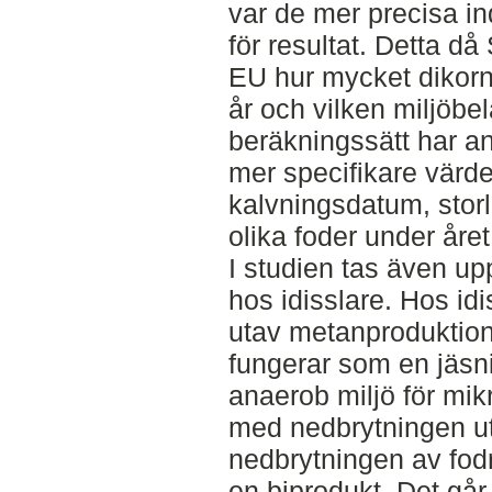
var de mer precisa in
för resultat. Detta då 
EU hur mycket dikorn
år och vilken miljöb
beräkningssätt har a
mer specifikare värd
kalvningsdatum, storl
olika foder under året
I studien tas även u
hos idisslare. Hos id
utav metanprodukti
fungerar som en jäsn
anaerob miljö för mikr
med nedbrytningen ut
nedbrytningen av fod
en biprodukt. Det går