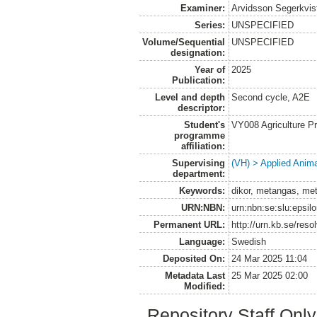
Examiner:
Arvidsson Segerkvist
Series:
UNSPECIFIED
Volume/Sequential
UNSPECIFIED
designation:
Year of
2025
Publication:
Level and depth
Second cycle, A2E
descriptor:
Student's
VY008 Agriculture P
programme
affiliation:
Supervising
(VH) > Applied Anim
department:
Keywords:
dikor, metangas, me
URN:NBN:
urn:nbn:se:slu:epsil
Permanent URL:
http://urn.kb.se/res
Language:
Swedish
Deposited On:
24 Mar 2025 11:04
Metadata Last
25 Mar 2025 02:00
Modified:
Repository Staff Onl