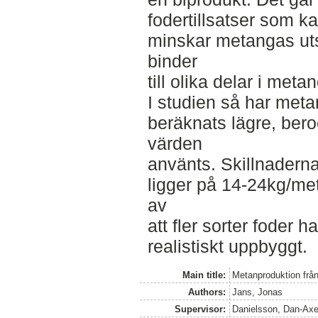
fodertillsatser som ka
minskar metangas uts
binder
till olika delar i met
I studien så har met
beräknats lägre, bero
värden
använts. Skillnadern
ligger på 14-24kg/me
av
att fler sorter foder 
realistiskt uppbyggt.
Main title:
Metanproduktion frå
Authors:
Jans, Jonas
Supervisor:
Danielsson, Dan-Axe