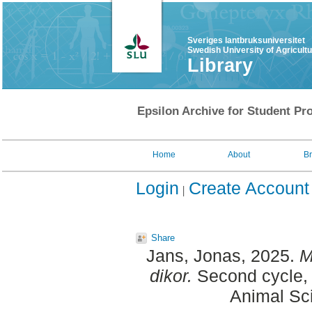
Sveriges lantbruksuniversitet
Swedish University of Agricult
Library
Epsilon Archive for Student Pro
Home
About
B
Login
Create Account
Share
Jans, Jonas
, 2025.
M
dikor.
Second cycle, 
Animal Sc