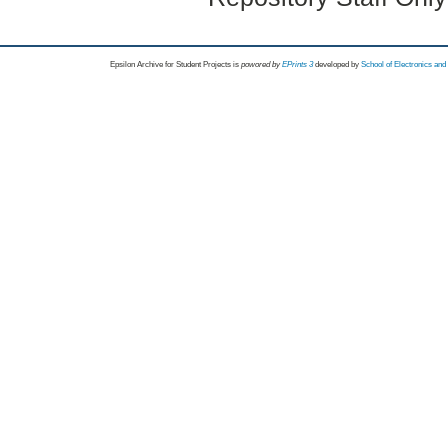
Epsilon Archive for Student Projects is
powored by
EPrints 3
developed by
School of Electronics an