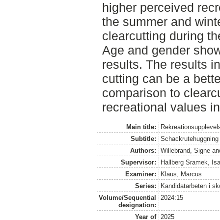
higher perceived recr
the summer and winte
clearcutting during 
Age and gender show
results. The results 
cutting can be a bett
comparison to clearcu
recreational values in 
Main title:
Rekreationsupplevel
Subtitle:
Schackrutehuggning k
Authors:
Willebrand, Signe
an
Supervisor:
Hallberg Sramek, Isa
Examiner:
Klaus, Marcus
Series:
Kandidatarbeten i s
Volume/Sequential
2024:15
designation:
Year of
2025