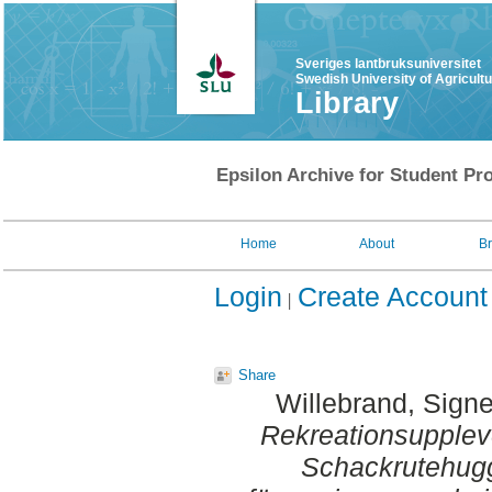
Sveriges lantbruksuniversitet
Swedish University of Agricult
Library
Epsilon Archive for Student Pro
Home
About
B
Login
Create Account
Share
Willebrand, Sign
Rekreationsupplev
Schackrutehuggn