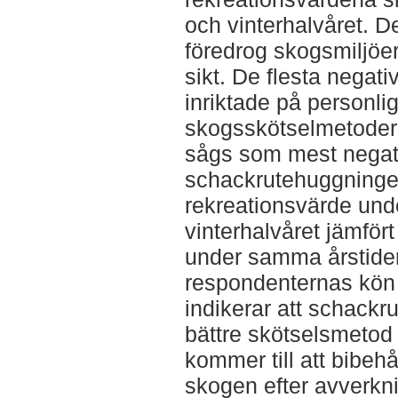
och vinterhalvåret. D
föredrog skogsmiljöe
sikt. De flesta nega
inriktade på personli
skogsskötselmetoder 
sågs som mest negativ
schackrutehuggninge
rekreationsvärde un
vinterhalvåret jämför
under samma årstide
respondenternas kön e
indikerar att schack
bättre skötselsmetod
kommer till att bibeh
skogen efter avverkn