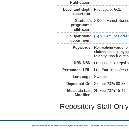
Publication:
Level and depth
First cycle, G2E
descriptor:
Student's
SK003 Forest Scienc
programme
affiliation:
Supervising
(S) > Dept. of Fore
department:
Keywords:
Rekreationsvärde, e
slutavverkning, hygg
forestry, patch cutting
URN:NBN:
urn:nbn:se:slu:epsil
Permanent URL:
http://urn.kb.se/res
Language:
Swedish
Deposited On:
27 Feb 2025 08:35
Metadata Last
28 Feb 2025 15:49
Modified:
Repository Staff Onl
Epsilon Archive for Student Projects is
powored by
EPrints 3
developed by
School of Electronics an