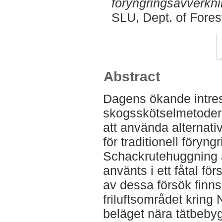
föryngringsavverkni
SLU, Dept. of Fore
Abstract
Dagens ökande intres
skogsskötselmetoder ha
att använda alternati
för traditionell föryn
Schackrutehuggning 
använts i ett fåtal fö
av dessa försök finns
friluftsområdet kring 
beläget nära tätbeby