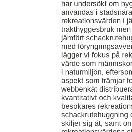
har undersökt om hyg
användas i stadsnära 
rekreationsvärden i 
trakthyggesbruk men i
jämfört schackrutehu
med föryngringsavver
lägger vi fokus på re
värde som människor
i naturmiljön, efterso
aspekt som främjar f
webbenkät distribuer
kvantitativt och kvali
besökares rekreation
schackrutehuggning 
skiljer sig åt, samt 
rekreationsvärdena s