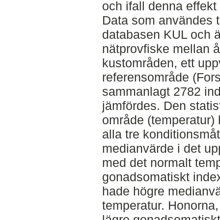
och ifall denna effekt 
Data som användes til
databasen KUL och 
nätprovfiske mellan 
kustområden, ett uppv
referensområde (Fors
sammanlagt 2782 ind
jämfördes. Den statis
område (temperatur) ha
alla tre konditionsmåt
medianvärde i det u
med det normalt tem
gonadsomatiskt index
hade högre medianvä
temperatur. Honorna,
lägre gonadsomatiskt