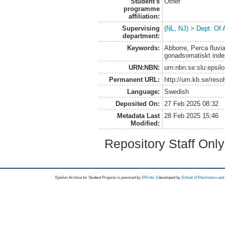
Student's
Other
programme
affiliation:
Supervising
(NL, NJ) > Dept. Of
department:
Keywords:
Abborre, Perca fluvia
gonadsomatiskt inde
URN:NBN:
urn:nbn:se:slu:epsil
Permanent URL:
http://urn.kb.se/res
Language:
Swedish
Deposited On:
27 Feb 2025 08:32
Metadata Last
28 Feb 2025 15:46
Modified:
Repository Staff Onl
Epsilon Archive for Student Projects is
powored by
EPrints 3
developed by
School of Electronics an