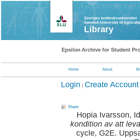
Sveriges lantbruksuniversitet
Swedish University of Agricult
Library
Epsilon Archive for Student Pro
Home
About
B
Login
Create Account
Share
Hopia Ivarsson, I
kondition av att lev
cycle, G2E. Uppsa