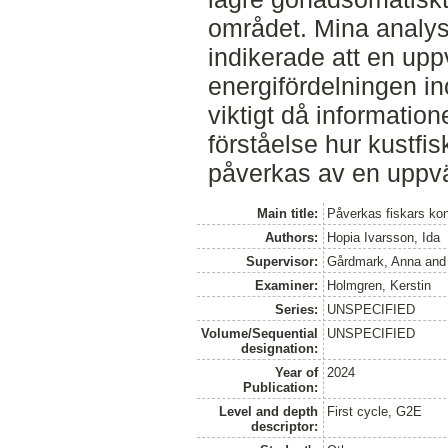
området. Mina analys
indikerade att en up
energifördelningen in
viktigt då information
förståelse hur kustfis
påverkas av en uppvä
Main title:
Påverkas fiskars kon
Authors:
Hopia Ivarsson, Ida
Supervisor:
Gårdmark, Anna
an
Examiner:
Holmgren, Kerstin
Series:
UNSPECIFIED
Volume/Sequential
UNSPECIFIED
designation:
Year of
2024
Publication:
Level and depth
First cycle, G2E
descriptor: