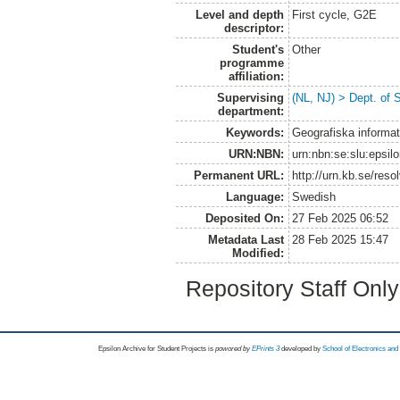
Level and depth
First cycle, G2E
descriptor:
Student's
Other
programme
affiliation:
Supervising
(NL, NJ) > Dept. of 
department:
Keywords:
Geografiska informa
URN:NBN:
urn:nbn:se:slu:epsil
Permanent URL:
http://urn.kb.se/res
Language:
Swedish
Deposited On:
27 Feb 2025 06:52
Metadata Last
28 Feb 2025 15:47
Modified:
Repository Staff Onl
Epsilon Archive for Student Projects is
powored by
EPrints 3
developed by
School of Electronics an