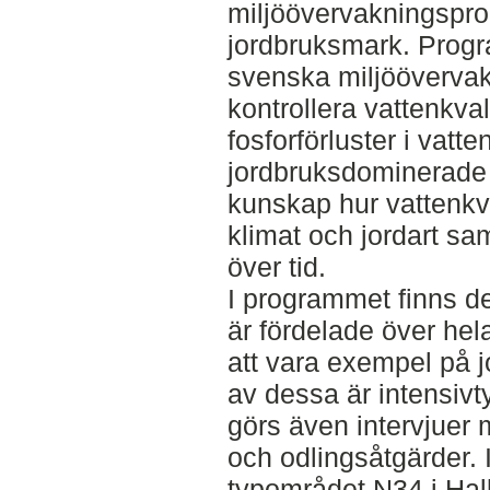
miljöövervakningsp
jordbruksmark. Progr
svenska miljöövervakn
kontrollera vattenkva
fosforförluster i vatt
jordbruksdominerade
kunskap hur vattenkva
klimat och jordart s
över tid.
I programmet finns d
är fördelade över hel
att vara exempel på jo
av dessa är intensiv
görs även intervjuer
och odlingsåtgärder.
typområdet N34 i Hal