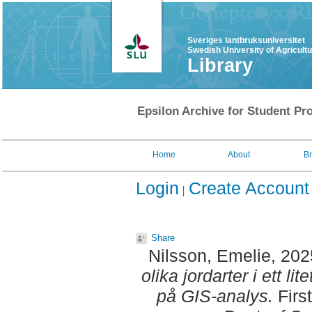
Sveriges lantbruksuniversitet
Swedish University of Agricult
Library
Epsilon Archive for Student Pro
Home
About
B
Login
Create Account
Share
Nilsson, Emelie
, 20
olika jordarter i ett l
på GIS-analys.
Firs