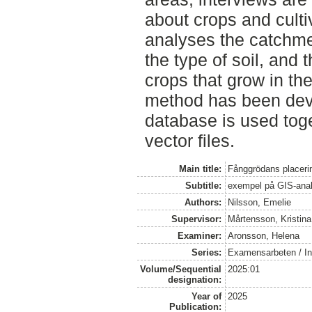
about crops and cult
analyses the catchme
the type of soil, and
crops that grow in the
method has been dev
database is used toge
vector files.
Main title:
Fånggrödans placering
Subtitle:
exempel på GIS-ana
Authors:
Nilsson, Emelie
Supervisor:
Mårtensson, Kristina
Examiner:
Aronsson, Helena
Series:
Examensarbeten / Ins
Volume/Sequential
2025:01
designation:
Year of
2025
Publication: