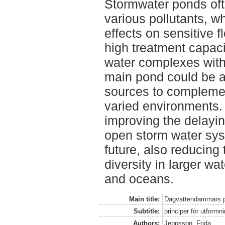
Stormwater ponds oft
various pollutants, w
effects on sensitive f
high treatment capaci
water complexes with
main pond could be a
sources to complemen
varied environments. 
improving the delaying
open storm water sys
future, also reducing 
diversity in larger w
and oceans.
Main title:
Dagvattendammars po
Subtitle:
principer för utformn
Authors:
Jeppsson, Frida