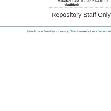
Metadata Last
06 Sep 2024 01:03
Modified:
Repository Staff Onl
Epsilon Archive for Student Projects is
powored by
EPrints 3
developed by
School of Electronics an