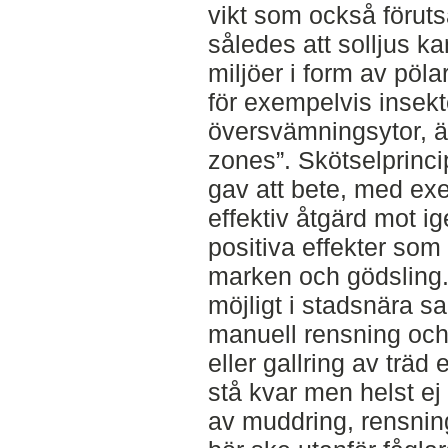
vikt som också förutsät
således att solljus k
miljöer i form av pö
för exempelvis insekte
översvämningsytor, 
zones”. Skötselprinci
gav att bete, med exe
effektiv åtgärd mot i
positiva effekter som
marken och gödsling. 
möjligt i stadsnära 
manuell rensning och 
eller gallring av träd 
stå kvar men helst e
av muddring, rensni