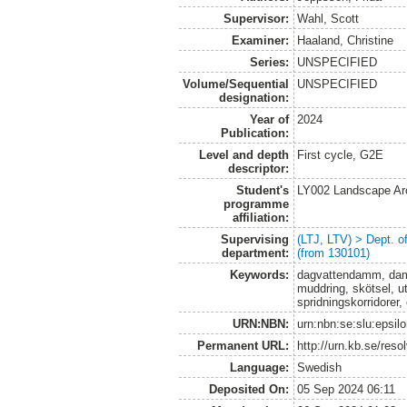
Supervisor:
Wahl, Scott
Examiner:
Haaland, Christine
Series:
UNSPECIFIED
Volume/Sequential
UNSPECIFIED
designation:
Year of
2024
Publication:
Level and depth
First cycle, G2E
descriptor:
Student's
LY002 Landscape Ar
programme
affiliation:
Supervising
(LTJ, LTV) > Dept. 
department:
(from 130101)
Keywords:
dagvattendamm, damm
muddring, skötsel, u
spridningskorridorer,
URN:NBN:
urn:nbn:se:slu:epsil
Permanent URL:
http://urn.kb.se/res
Language:
Swedish
Deposited On:
05 Sep 2024 06:11