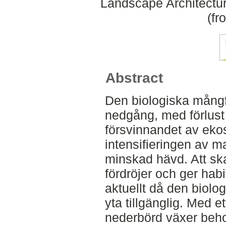
Landscape Architectu
(fr
Abstract
Den biologiska mångf
nedgång, med förlust 
försvinnandet av eko
intensifieringen av
minskad hävd. Att s
fördröjer och ger habi
aktuellt då den biolo
yta tillgänglig. Med e
nederbörd växer beho