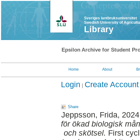
Sveriges lantbruksuniversitet
Swedish University of Agricult
Library
Epsilon Archive for Student Pro
Home
About
B
Login
Create Account
Share
Jeppsson, Frida
, 2024
för ökad biologisk mång
och skötsel.
First cyc