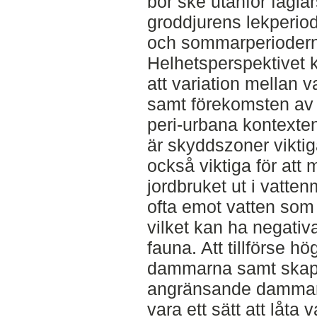
bör ske utanför fågla
groddjurens lekperiod
och sommarperioder
Helhetsperspektivet k
att variation mellan v
samt förekomsten av s
peri-urbana kontexten
är skyddszoner vikti
också viktiga för att
jordbruket ut i vatte
ofta emot vatten som 
vilket kan ha negativa
fauna. Att tillförse h
dammarna samt skap
angränsande damma
vara ett sätt att låta