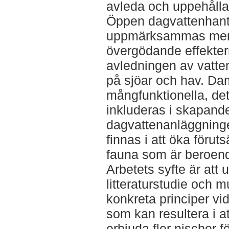
avleda och uppehålla
Öppen dagvattenhante
uppmärksammas mer 
övergödande effekte
avledningen av vatten
på sjöar och hav. D
mångfunktionella, det 
inkluderas i skapand
dagvattenanläggninge
finnas i att öka föruts
fauna som är beroend
Arbetets syfte är at
litteraturstudie och m
konkreta principer vi
som kan resultera i a
erbjuda fler nischer f