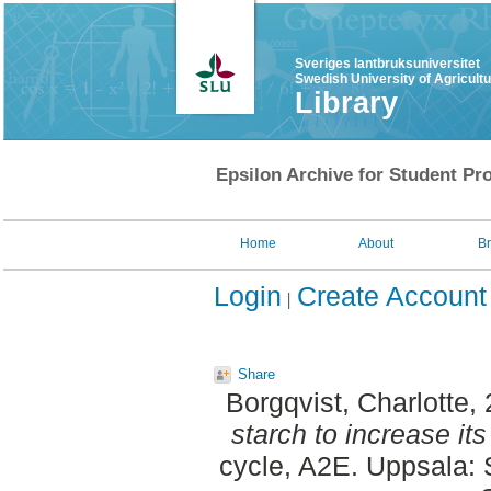
Sveriges lantbruksuniversitet
Swedish University of Agricult
Library
Epsilon Archive for Student Pro
Home
About
B
Login
Create Account
Share
Borgqvist, Charlotte
,
starch to increase its
cycle, A2E. Uppsala: