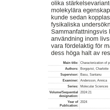
olika stärkelsevarian
molekylära egenskape
kunde sedan kopplas ti
fysikaliska undersök
Sammanfattningsvis ha
användning inom livs
vara fördelaktig för 
dess höga halt av res
Main title:
Characterization of p
Authors:
Borgqvist, Charlotte
Supervisor:
Basu, Santanu
Examiner:
Andersson, Annica
Series:
Molecular Sciences
Volume/Sequential
2024:21
designation:
Year of
2024
Publication: