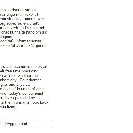
iska kriser är ständigt
rar unga människor att
tematisk analys undersöker
greppet ‘autenticitet’.
 hantverk: (i) Digitala och
lighet kunna ta hand om sig
å dagens
ticitet’. Informanternas
tresse ’blickar bakåt’ genom
.
wars and economic crises are
ir free time practicing
y explores whether the
thenticity’. Four themes
igital and physical
r oneself in times of crises
 view of today’s consumerist
arratives provided by the
fts the informants ’look back’
tic lives.
ch otrygg samtid