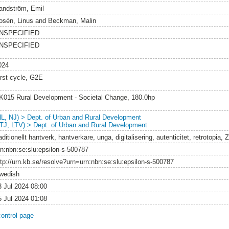
andström, Emil
osén, Linus
and
Beckman, Malin
NSPECIFIED
NSPECIFIED
024
irst cycle, G2E
K015 Rural Development - Societal Change, 180.0hp
NL, NJ) > Dept. of Urban and Rural Development
LTJ, LTV) > Dept. of Urban and Rural Development
aditionellt hantverk, hantverkare, unga, digitalisering, autenticitet, retrotopi
rn:nbn:se:slu:epsilon-s-500787
ttp://urn.kb.se/resolve?urn=urn:nbn:se:slu:epsilon-s-500787
wedish
3 Jul 2024 08:00
5 Jul 2024 01:08
control page