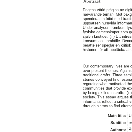
Abstract
Dagens värld präglas av digit
närvarande teman. Mot bakg
spendera sin fritid med trad
uppsatsen huruvida informant
Under analysen framkom fyra 
fysiska gemenskaper som ger
själv i kristider. (iii) Ett in
konsumtionssamhälle. Denna u
berättelser speglar en kriti
historien för att upptäcka al
Our contemporary lives are c
ever-present themes. Against
traditional crafts. Three se
stories conveyed find resona
regarding what motivated the 
communities that provide exc
by being skilled in crafts. (ii
society. This essay argues th
informants reflect a critical
through history to find alter
Main title:
U
Subtitle:
e
Authors:
Äl