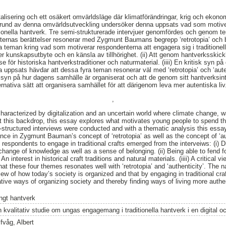
alisering och ett osäkert omvärldsläge där klimatförändringar, krig och ekonom
rund av denna omvärldsutveckling undersöker denna uppsats vad som motive
itionella hantverk. Tre semi-strukturerade intervjuer genomfördes och genom 
ernas berättelser resonerar med Zygmunt Baumans begrepp ‘retrotopia’ och be
teman kring vad som motiverar respondenterna att engagera sig i traditionella
 kunskapsutbyte och en känsla av tillhörighet. (ii) Att genom hantverksskick
tresse för historiska hantverkstraditioner och naturmaterial. (iiii) En kritisk syn p
ppsats hävdar att dessa fyra teman resonerar väl med ‘retrotopia’ och ‘auten
sk syn på hur dagens samhälle är organiserat och att de genom sitt hantverksin
ternativa sätt att organisera samhället för att därigenom leva mer autentiska liv
,
haracterized by digitalization and an uncertain world where climate change, 
 this backdrop, this essay explores what motivates young people to spend the
mi-structured interviews were conducted and with a thematic analysis this essa
nce in Zygmunt Bauman’s concept of ‘retrotopia’ as well as the concept of ‘au
respondents to engage in traditional crafts emerged from the interveiws: (i) D
hange of knowledge as well as a sense of belonging. (ii) Being able to fend fo
i) An interest in historical craft traditions and natural materials. (iiii) A critical
at these four themes resonates well with ‘retrotopia’ and ‘authenticity’. The n
 view of how today’s society is organized and that by engaging in traditional cra
native ways of organizing society and thereby finding ways of living more authen
ngt hantverk
n kvalitativ studie om ungas engagemang i traditionella hantverk i en digital o
fvåg, Albert