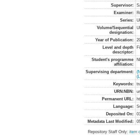
Supervisor:
S
Examiner:
R
Series:
U
Volume/Sequential
U
designation:
Year of Publication:
2
Level and depth
F
descriptor:
Student's programme
N
affiliation:
Supervising department:
(
(
Keywords:
tr
URN:NBN:
u
Permanent URL:
h
Language:
S
Deposited On:
0
Metadata Last Modified:
0
Repository Staff Only:
item 