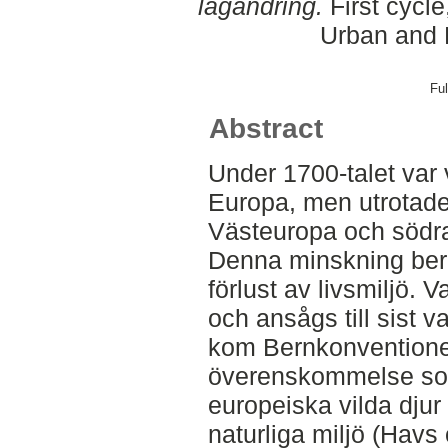
lagändring.
First cycl
Urban and 
Ful
Abstract
Under 1700-talet var 
Europa, men utrotade
Västeuropa och södra
Denna minskning bero
förlust av livsmiljö. 
och ansågs till sist v
kom Bernkonventionen
överenskommelse som 
europeiska vilda djur
naturliga miljö (Hav