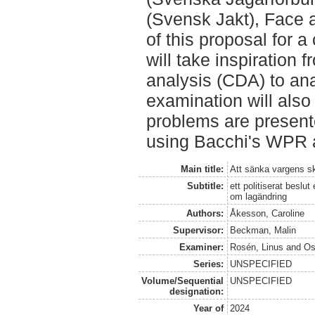
(Svensk Jakt), Face a
of this proposal for 
will take inspiration f
analysis (CDA) to an
examination will als
problems are presente
using Bacchi's WPR a
Main title:
Att sänka vargens s
Subtitle:
ett politiserat beslut
om lagändring
Authors:
Åkesson, Caroline
Supervisor:
Beckman, Malin
Examiner:
Rosén, Linus
and
Os
Series:
UNSPECIFIED
Volume/Sequential
UNSPECIFIED
designation:
Year of
2024