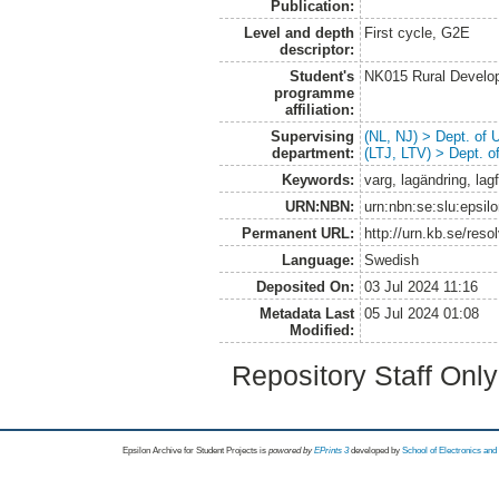
Publication:
Level and depth
First cycle, G2E
descriptor:
Student's
NK015 Rural Develop
programme
affiliation:
Supervising
(NL, NJ) > Dept. of
department:
(LTJ, LTV) > Dept. 
Keywords:
varg, lagändring, la
URN:NBN:
urn:nbn:se:slu:epsil
Permanent URL:
http://urn.kb.se/res
Language:
Swedish
Deposited On:
03 Jul 2024 11:16
Metadata Last
05 Jul 2024 01:08
Modified:
Repository Staff Onl
Epsilon Archive for Student Projects is
powored by
EPrints 3
developed by
School of Electronics an