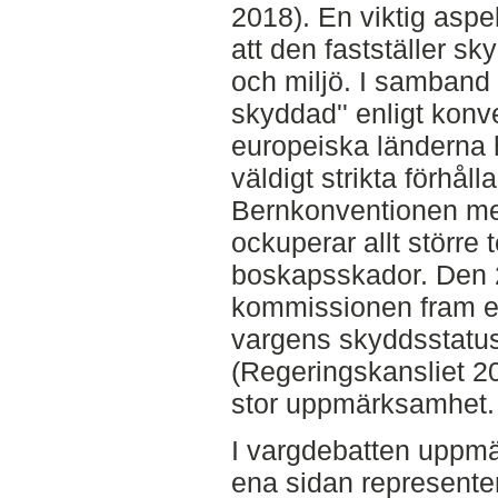
2018). En viktig asp
att den fastställer sk
och miljö. I samband 
skyddad'' enligt konv
europeiska länderna h
väldigt strikta förhåll
Bernkonventionen mena
ockuperar allt större te
boskapsskador. Den 
kommissionen fram et
vargens skyddsstatus
(Regeringskansliet 2
stor uppmärksamhet.
I vargdebatten uppm
ena sidan representer