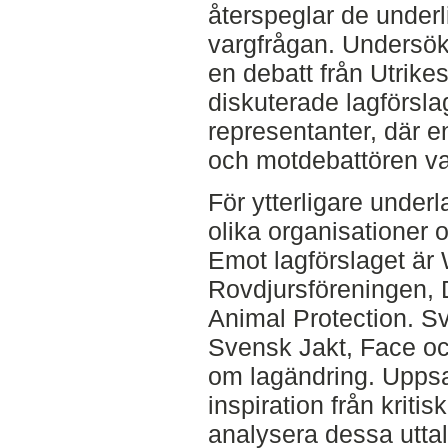
återspeglar de under
vargfrågan. Undersö
en debatt från Utrike
diskuterade lagförsla
representanter, där e
och motdebattören var
För ytterligare under
olika organisationer 
Emot lagförslaget ä
Rovdjursföreningen, 
Animal Protection. S
Svensk Jakt, Face och
om lagändring. Uppsa
inspiration från kritis
analysera dessa utt