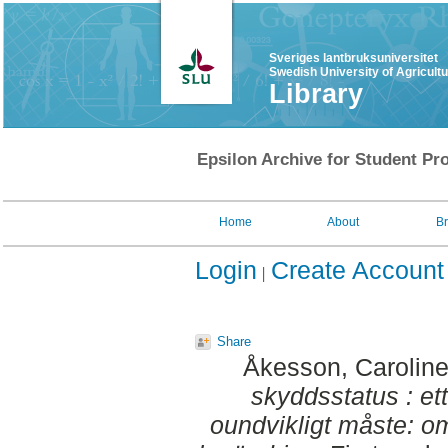
Sveriges lantbruksuniversitet
Swedish University of Agricult
Library
Epsilon Archive for Student Pro
Home
About
B
Login
Create Account
Share
Åkesson, Carolin
skyddsstatus : ett 
oundvikligt måste: o