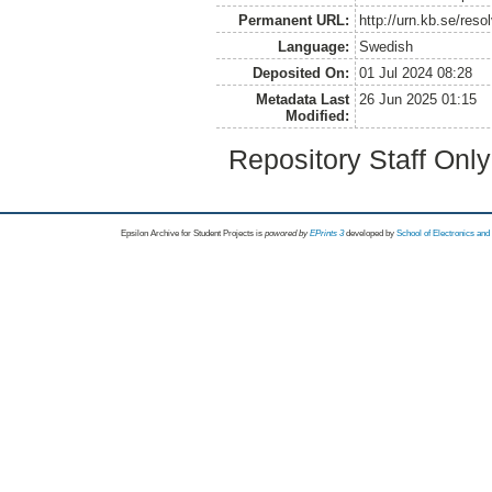
Permanent URL:
http://urn.kb.se/res
Language:
Swedish
Deposited On:
01 Jul 2024 08:28
Metadata Last
26 Jun 2025 01:15
Modified:
Repository Staff Onl
Epsilon Archive for Student Projects is
powored by
EPrints 3
developed by
School of Electronics an