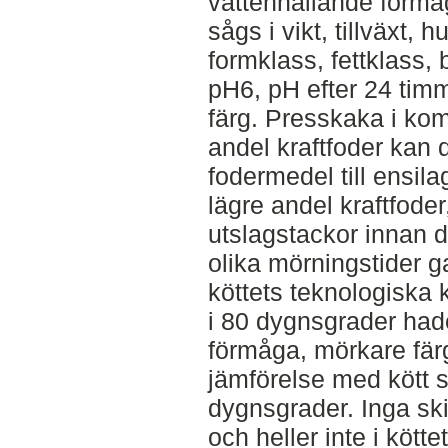
vattenhållande förmåg
sågs i vikt, tillväxt, h
formklass, fettklass, 
pH6, pH efter 24 timm
färg. Presskaka i ko
andel kraftfoder kan d
fodermedel till ensil
lägre andel kraftfoder,
utslagstackor innan de
olika mörningstider g
köttets teknologiska 
i 80 dygnsgrader had
förmåga, mörkare färg
jämförelse med kött 
dygnsgrader. Inga ski
och heller inte i kött