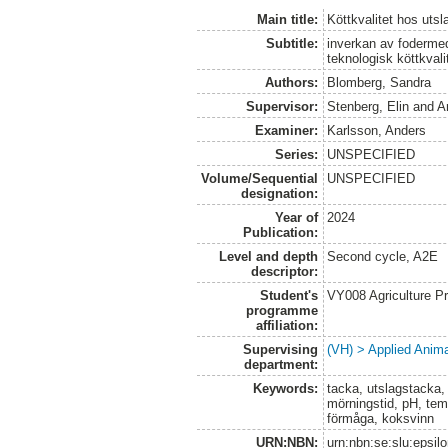
Main title:
Köttkvalitet hos uts
Subtitle:
inverkan av foderme
teknologisk köttkval
Authors:
Blomberg, Sandra
Supervisor:
Stenberg, Elin
and
A
Examiner:
Karlsson, Anders
Series:
UNSPECIFIED
Volume/Sequential
UNSPECIFIED
designation:
Year of
2024
Publication:
Level and depth
Second cycle, A2E
descriptor:
Student's
VY008 Agriculture P
programme
affiliation:
Supervising
(VH) > Applied Anim
department:
Keywords:
tacka, utslagstacka, f
mörningstid, pH, tem
förmåga, koksvinn
URN:NBN:
urn:nbn:se:slu:epsil