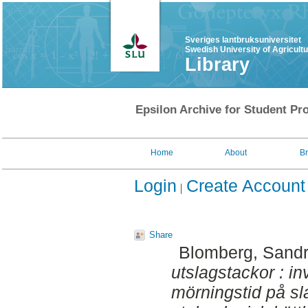
Sveriges lantbruksuniversitet
Swedish University of Agricult
Library
Epsilon Archive for Student Pro
Home
About
B
Login
Create Account
Share
Blomberg, Sand
utslagstackor : i
mörningstid på s