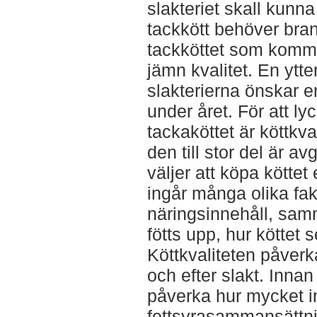
slakteriet skall kunna
tackkött behöver bran
tackköttet som kommer
jämn kvalitet. En ytter
slakterierna önskar e
under året. För att l
tackaköttet är köttkva
den till stor del är
väljer att köpa köttet 
ingår många olika fa
näringsinnehåll, sam
fötts upp, hur köttet 
Köttkvaliteten påverk
och efter slakt. Inna
påverka hur mycket in
fettsyrasammansättnin