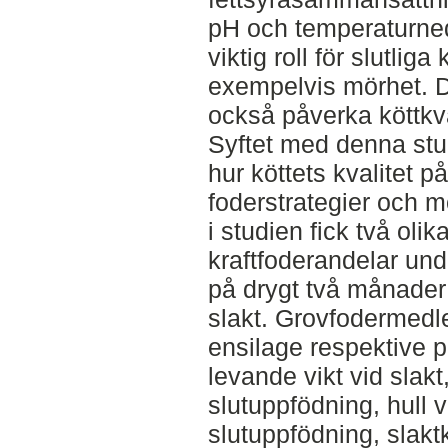
pH och temperaturne
viktig roll för slutliga
exempelvis mörhet. D
också påverka köttkva
Syftet med denna stud
hur köttets kvalitet p
foderstrategier och m
i studien fick två ol
kraftfoderandelar un
på drygt två månader 
slakt. Grovfodermedl
ensilage respektive 
levande vikt vid slakt,
slutuppfödning, hull 
slutuppfödning, slak