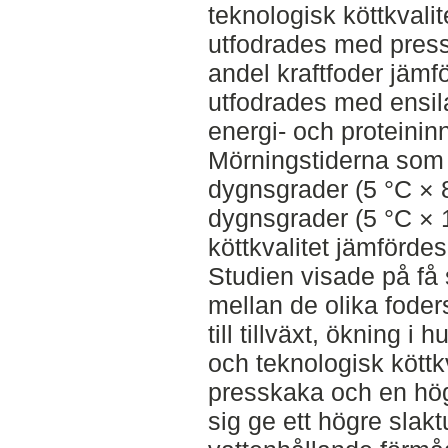
teknologisk köttkvali
utfodrades med press
andel kraftfoder jäm
utfodrades med ensila
energi- och proteininn
Mörningstiderna som
dygnsgrader (5 °C × 
dygnsgrader (5 °C × 
köttkvalitet jämförde
Studien visade på få 
mellan de olika fode
till tillväxt, ökning i
och teknologisk köttk
presskaka och en hög
sig ge ett högre slak