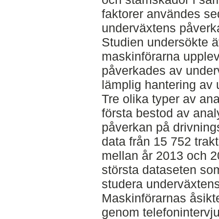
faktorer användes se
underväxtens påverka
Studien undersökte äv
maskinförarna upplev
påverkades av underv
lämplig hantering av 
Tre olika typer av a
första bestod av ana
påverkan på drivning
data från 15 752 tra
mellan år 2013 och 20
största dataseten som 
studera underväxtens 
Maskinförarnas åsikt
genom telefonintervj