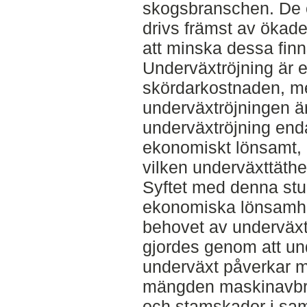
skogsbranschen. De 
drivs främst av ökade
att minska dessa finns
Underväxtröjning är 
skördarkostnaden, m
underväxtröjningen ä
underväxtröjning end
ekonomiskt lönsamt, m
vilken underväxttäthet
Syftet med denna stu
ekonomiska lönsamhe
behovet av underväxtr
gjordes genom att un
underväxt påverkar m
mängden maskinavbro
och stamskador i sa