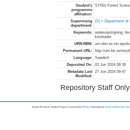
Student's
SY001 Forest Scien
programme
affiliation:
Supervising
(S) > Department of
department:
Keywords:
underväxtröjning, lö
körskador
URN:NBN:
urn:nbn:se:slu:epsil
Permanent URL:
http://urn.kb.se/res
Language:
Swedish
Deposited On:
03 Jun 2024 08:30
Metadata Last
27 Jun 2024 09:47
Modified:
Repository Staff Onl
Epsilon Archive for Student Projects is
powored by
EPrints 3
developed by
School of Electronics an