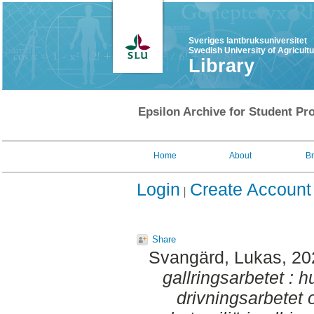
Sveriges lantbruksuniversitet
Swedish University of Agricult
Library
Epsilon Archive for Student Pro
Home
About
B
Login
Create Account
Share
Svangärd, Lukas
, 2
gallringsarbetet : 
drivningsarbetet