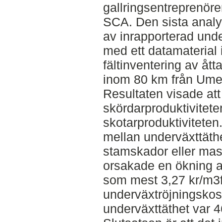
gallringsentreprenör
SCA. Den sista analys
av inrapporterad unde
med ett datamaterial
fältinventering av ått
inom 80 km från Ume
Resultaten visade at
skördarproduktivitet
skotarproduktivitete
mellan underväxttäth
stamskador eller mas
orsakade en ökning 
som mest 3,27 kr/m3f
underväxtröjningsko
underväxttäthet var 4