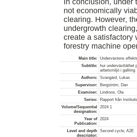
In conclusion, under t
not economically via
clearing. However, the
undergrowth clearing,
create a satisfactory
forestry machine oper
Main title:
Underväxtens effekte
Subtitle:
hur underväxttäthet 
arbetsmiljö i gallring
Authors:
Svangärd, Lukas
Supervisor:
Bergström, Dan
Examiner:
Lindroos, Ola
Series:
Rapport från Institut
Volume/Sequential
2024:1
designation:
Year of
2024
Publication:
Level and depth
Second cycle, A2E
descriptor: