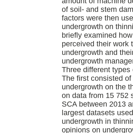
amount of machine d
of soil- and stem da
factors were then use
undergrowth on thinn
briefly examined how
perceived their work 
undergrowth and thei
undergrowth manage
Three different types
The first consisted of
undergrowth on the t
on data from 15 752 
SCA between 2013 and
largest datasets used
undergrowth in thinn
opinions on undergro