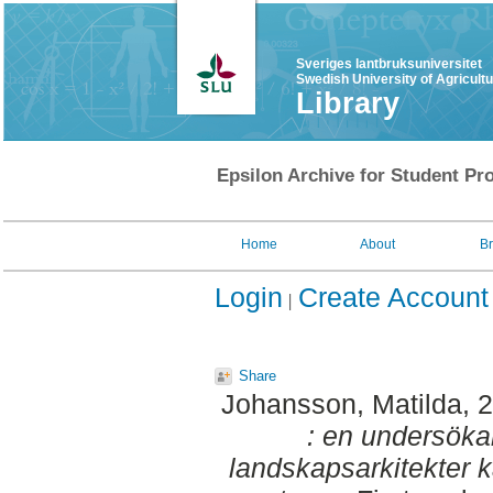
Sveriges lantbruksuniversitet
Swedish University of Agricult
Library
Epsilon Archive for Student Pro
Home
About
B
Login
Create Account
Share
Johansson, Matilda
, 
: en undersöka
landskapsarkitekter ka