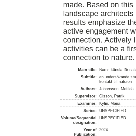
made. Based on this 
landscape architect
results emphasize the
active engagement wit
connection. Actively i
activities can be a fir
connection to nature.
Main title:
Barns känsla för nat
Subtitle:
en undersökande stud
kontakt till naturen
Authors:
Johansson, Matilda
Supervisor:
Olsson, Patrik
Examiner:
Kylin, Maria
Series:
UNSPECIFIED
Volume/Sequential
UNSPECIFIED
designation:
Year of
2024
Publication: