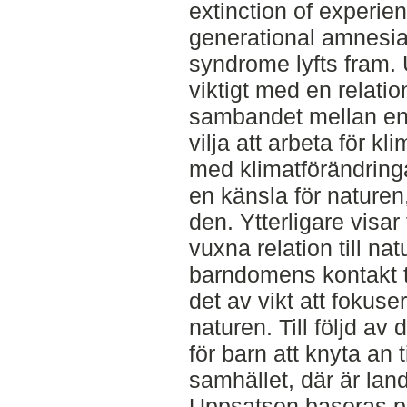
extinction of experie
generational amnesia 
syndrome lyfts fram. 
viktigt med en relatio
sambandet mellan en 
vilja att arbeta för kl
med klimatförändringar
en känsla för naturen
den. Ytterligare visa
vuxna relation till na
barndomens kontakt ti
det av vikt att fokuser
naturen. Till följd av
för barn att knyta an 
samhället, där är land
Uppsatsen baseras på