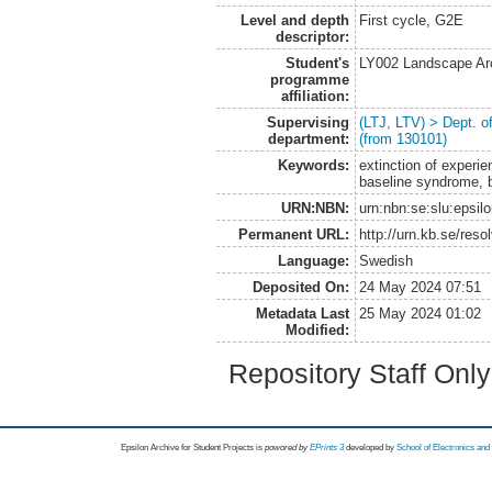
Level and depth
First cycle, G2E
descriptor:
Student's
LY002 Landscape Ar
programme
affiliation:
Supervising
(LTJ, LTV) > Dept. 
department:
(from 130101)
Keywords:
extinction of experi
baseline syndrome, ba
URN:NBN:
urn:nbn:se:slu:epsil
Permanent URL:
http://urn.kb.se/res
Language:
Swedish
Deposited On:
24 May 2024 07:51
Metadata Last
25 May 2024 01:02
Modified:
Repository Staff Onl
Epsilon Archive for Student Projects is
powored by
EPrints 3
developed by
School of Electronics an