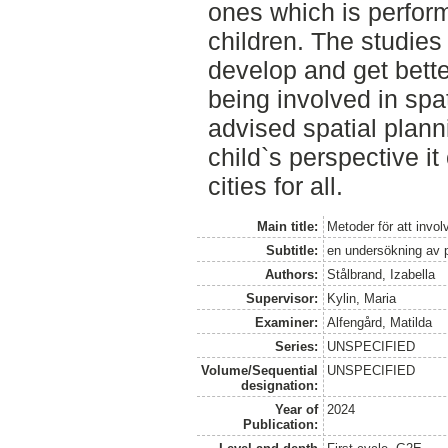
ones which is perform
children. The studies
develop and get bett
being involved in spat
advised spatial plann
child`s perspective i
cities for all.
Main title:
Metoder för att invol
Subtitle:
en undersökning av 
Authors:
Stålbrand, Izabella
Supervisor:
Kylin, Maria
Examiner:
Alfengård, Matilda
Series:
UNSPECIFIED
Volume/Sequential
UNSPECIFIED
designation:
Year of
2024
Publication: