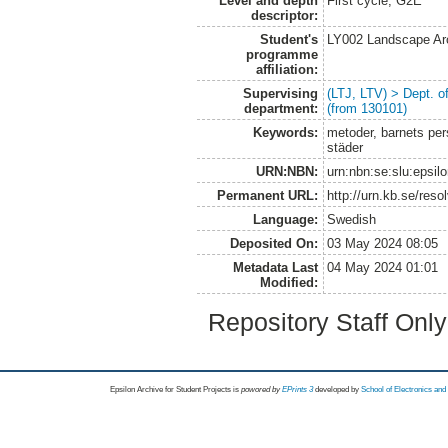
Level and depth
First cycle, G2E
descriptor:
Student's
LY002 Landscape Ar
programme
affiliation:
Supervising
(LTJ, LTV) > Dept. 
department:
(from 130101)
Keywords:
metoder, barnets pers
städer
URN:NBN:
urn:nbn:se:slu:epsil
Permanent URL:
http://urn.kb.se/res
Language:
Swedish
Deposited On:
03 May 2024 08:05
Metadata Last
04 May 2024 01:01
Modified:
Repository Staff Onl
Epsilon Archive for Student Projects is
powored by
EPrints 3
developed by
School of Electronics an