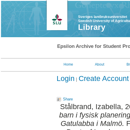
Sveriges lantbruksuniversitet
Swedish University of Agricult
Library
Epsilon Archive for Student Pro
Home
About
B
Login
Create Account
Share
Stålbrand, Izabella
, 
barn i fysisk planerin
Gatulabba i Malmö.
F