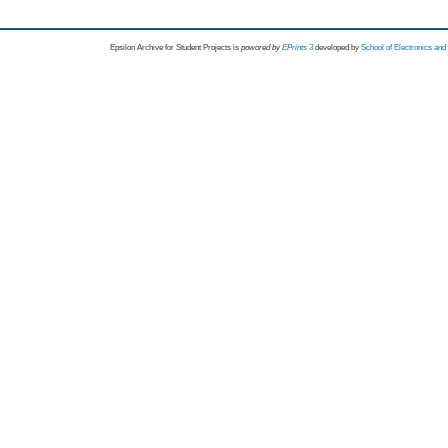
Epsilon Archive for Student Projects is
powored by
EPrints 3
developed by
School of Electronics an