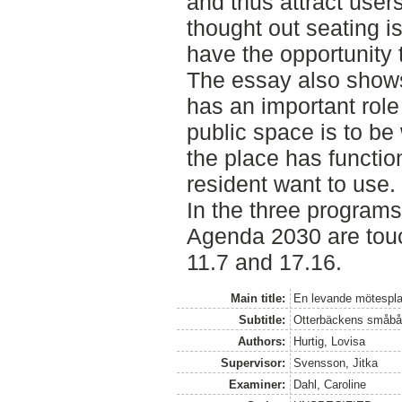
and thus attract user
thought out seating is
have the opportunity t
The essay also shows 
has an important role
public space is to be 
the place has function
resident want to use.
In the three programs
Agenda 2030 are tou
11.7 and 17.16.
Main title:
En levande mötespla
Subtitle:
Otterbäckens småbå
Authors:
Hurtig, Lovisa
Supervisor:
Svensson, Jitka
Examiner:
Dahl, Caroline