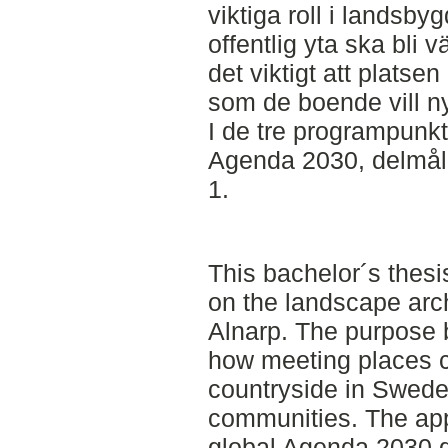
viktiga roll i landsby
offentlig yta ska bli 
det viktigt att platsen
som de boende vill ny
I de tre programpunkt
Agenda 2030, delmål 9
1.
This bachelor´s thesis
on the landscape arc
Alnarp. The purpose b
how meeting places c
countryside in Sweden
communities. The app
global Agenda 2030 g