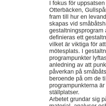
I fokus för uppsatse
Otterbäcken, Gullsp
fram till hur en leva
skapas vid småbåts
gestaltningsprogram a
definieras ett gestal
vilket är viktiga för 
mötesplats. I gestal
programpunkter lyfta
anledning av att pun
påverkan på småbåt
beroende på om de til
programpunkterna är 
ställplatser.
Arbetet grundar sig på
material, analyser oc