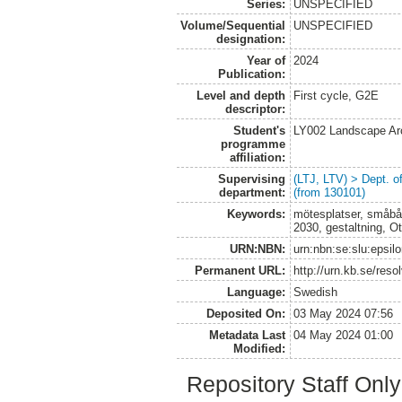
Series:
UNSPECIFIED
Volume/Sequential
UNSPECIFIED
designation:
Year of
2024
Publication:
Level and depth
First cycle, G2E
descriptor:
Student's
LY002 Landscape Ar
programme
affiliation:
Supervising
(LTJ, LTV) > Dept. 
department:
(from 130101)
Keywords:
mötesplatser, småbå
2030, gestaltning, O
URN:NBN:
urn:nbn:se:slu:epsil
Permanent URL:
http://urn.kb.se/res
Language:
Swedish
Deposited On:
03 May 2024 07:56
Metadata Last
04 May 2024 01:00
Modified:
Repository Staff Onl