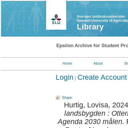
Sveriges lantbruksuniversitet
Swedish University of Agricult
Library
Epsilon Archive for Student Pro
Home
About
B
Login
Create Account
Share
Hurtig, Lovisa
, 202
landsbygden : Ott
Agenda 2030 målen.
F