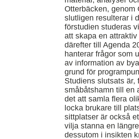
Otterbäcken, genom O
slutligen resulterar i
förstudien studeras v
att skapa en attrakti
därefter till Agenda 
hanterar frågor som 
av information av bya
grund för programpun
Studiens slutsats är, 
småbåtshamn till en a
det att samla flera oli
locka brukare till pl
sittplatser är också e
vilja stanna en längre
dessutom i insikten k