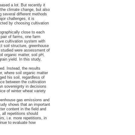
ased a lot. But recently it
the climate change, but also
ng several different methods
jor challenges, it is
cted by choosing cultivation
ographically close to each
pair of farms, one farm
ive cultivation system with
ct soil structure, greenhouse
re studied were assessment of
oil organic matter, soil pH,
rain yield. In this study,
ed. Instead, the results
er, where soil organic matter
ed his soil, regardless of
ence between the cultivation
wn sovereignty in decisions
ice of winter wheat variety
 greenhouse gas emissions and
study shows that an important
ter content in the field and
 all repetitions should
rs, i.e. more repetitions, in
ntinue to evaluate how