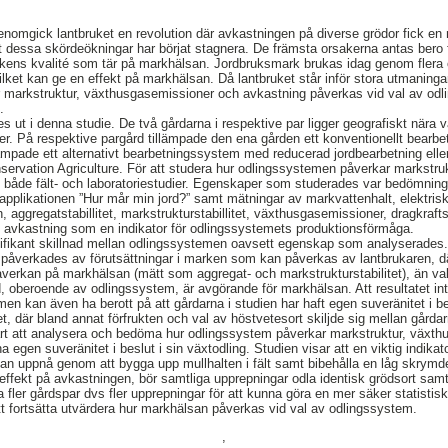
genomgick lantbruket en revolution där avkastningen på diverse grödor fick e
att dessa skördeökningar har börjat stagnera. De främsta orsakerna antas bero 
ens kvalité som tär på markhälsan. Jordbruksmark brukas idag genom flera
vilket kan ge en effekt på markhälsan. Då lantbruket står inför stora utmaninga
 markstruktur, växthusgasemissioner och avkastning påverkas vid val av od
.
s ut i denna studie. De två gårdarna i respektive par ligger geografiskt nära 
ter. På respektive pargård tillämpade den ena gården ett konventionellt bearb
mpade ett alternativt bearbetningssystem med reducerad jordbearbetning eller
nservation Agriculture. För att studera hur odlingssystemen påverkar markstr
både fält- och laboratoriestudier. Egenskaper som studerades var bedömnin
applikationen ”Hur mår min jord?” samt mätningar av markvattenhalt, elektrisk 
n, aggregatstabillitet, markstrukturstabillitet, växthusgasemissioner, dragkraf
 avkastning som en indikator för odlingssystemets produktionsförmåga.
nifikant skillnad mellan odlingssystemen oavsett egenskap som analyserades.
e påverkades av förutsättningar i marken som kan påverkas av lantbrukaren, 
verkan på markhälsan (mätt som aggregat- och markstrukturstabilitet), än va
rd, oberoende av odlingssystem, är avgörande för markhälsan. Att resultatet in
en kan även ha berott på att gårdarna i studien har haft egen suveränitet i be
t, där bland annat förfrukten och val av höstvetesort skiljde sig mellan gårda
vårt att analysera och bedöma hur odlingssystem påverkar markstruktur, växt
a egen suveränitet i beslut i sin växtodling. Studien visar att en viktig indika
n uppnå genom att bygga upp mullhalten i fält samt bibehålla en låg skrymde
ffekt på avkastningen, bör samtliga upprepningar odla identisk grödsort samt h
a fler gårdspar dvs fler upprepningar för att kunna göra en mer säker statistis
tt fortsätta utvärdera hur markhälsan påverkas vid val av odlingssystem.
,