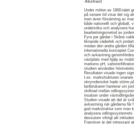
Abstract
Under mitten av 1900-talet 
på senare tid visar det sig 
men även försämring av mark
både nationellt och globalt, 
undersöka och analysera hur
bearbetningsmetod av jorden
Fyra par gårdar i Skåne valde
liknande väderlek och jordar
medan den andra gården tillä
internationella konceptet Co
och avkastning genomfördes 
växtplats med hjälp av mobil
markens pH, vatteninfiltratio
studien användes höstvetets
Resultaten visade ingen sig
t.ex. markstrukturen snarar
skrymdensitet hade större på
lantbrukaren hanterar sin jo
skillnad mellan odlingssystem
insatser under växtodlingsåre
Studien visade att det är s
avkastning när gårdarna får h
god markstruktur som man ka
analysera odlingssystemets e
dessutom viktigt att inkluder
Framöver är det intressant a