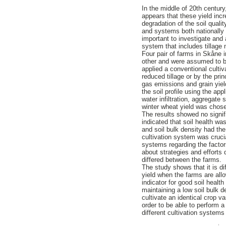
In the middle of 20th century
appears that these yield inc
degradation of the soil quali
and systems both nationally a
important to investigate and
system that includes tillage 
Four pair of farms in Skåne 
other and were assumed to be
applied a conventional culti
reduced tillage or by the pri
gas emissions and grain yiel
the soil profile using the app
water infiltration, aggregate 
winter wheat yield was chose
The results showed no signifi
indicated that soil health wa
and soil bulk density had th
cultivation system was crucia
systems regarding the factor
about strategies and efforts
differed between the farms.
The study shows that it is d
yield when the farms are all
indicator for good soil healt
maintaining a low soil bulk de
cultivate an identical crop va
order to be able to perform a 
different cultivation systems 