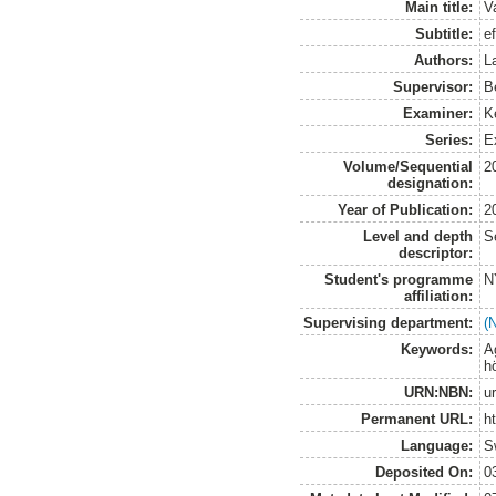
Main title:
V
Subtitle:
e
Authors:
L
Supervisor:
B
Examiner:
K
Series:
E
Volume/Sequential
2
designation:
Year of Publication:
2
Level and depth
S
descriptor:
Student's programme
N
affiliation:
Supervising department:
(
Keywords:
A
h
URN:NBN:
u
Permanent URL:
h
Language:
S
Deposited On:
0