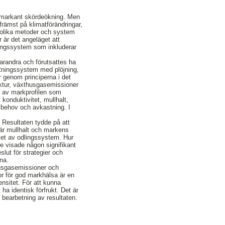
n markant skördeökning. Men
främst på klimatförändringar,
 olika metoder och system
r är det angeläget att
lingssystem som inkluderar
varandra och förutsattes ha
etningssystem med plöjning,
 genom principerna i det
uktur, växthusgasemissioner
g av markprofilen som
konduktivitet, mullhalt,
tsbehov och avkastning. I
 Resultaten tydde på att
där mullhalt och markens
let av odlingssystem. Hur
te visade någon signifikant
slut för strategier och
rna.
husgasemissioner och
tor för god markhälsa är en
nsitet. För att kunna
a identisk förfrukt. Det är
k bearbetning av resultaten.