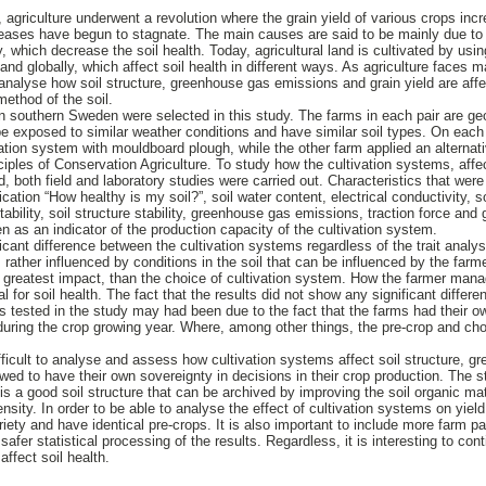
, agriculture underwent a revolution where the grain yield of various crops incre
reases have begun to stagnate. The main causes are said to be mainly due to 
ty, which decrease the soil health. Today, agricultural land is cultivated by usi
nd globally, which affect soil health in different ways. As agriculture faces ma
 analyse how soil structure, greenhouse gas emissions and grain yield are affe
method of the soil.
in southern Sweden were selected in this study. The farms in each pair are ge
 exposed to similar weather conditions and have similar soil types. On each 
vation system with mouldboard plough, while the other farm applied an alternat
nciples of Conservation Agriculture. To study how the cultivation systems, affe
d, both field and laboratory studies were carried out. Characteristics that we
lication “How healthy is my soil?”, soil water content, electrical conductivity, s
stability, soil structure stability, greenhouse gas emissions, traction force and g
n as an indicator of the production capacity of the cultivation system.
cant difference between the cultivation systems regardless of the trait analys
s rather influenced by conditions in the soil that can be influenced by the farm
e greatest impact, than the choice of cultivation system. How the farmer manag
l for soil health. The fact that the results did not show any significant differ
s tested in the study may had been due to the fact that the farms had their o
 during the crop growing year. Where, among other things, the pre-crop and cho
ifficult to analyse and assess how cultivation systems affect soil structure,
owed to have their own sovereignty in decisions in their crop production. The 
h is a good soil structure that can be archived by improving the soil organic mat
nsity. In order to be able to analyse the effect of cultivation systems on yield,
riety and have identical pre-crops. It is also important to include more farm pai
safer statistical processing of the results. Regardless, it is interesting to co
affect soil health.