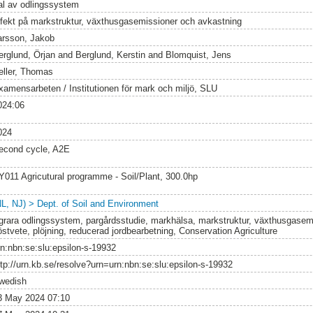
al av odlingssystem
ffekt på markstruktur, växthusgasemissioner och avkastning
arsson, Jakob
erglund, Örjan
and
Berglund, Kerstin
and
Blomquist, Jens
eller, Thomas
xamensarbeten / Institutionen för mark och miljö, SLU
024:06
024
econd cycle, A2E
Y011 Agricutural programme - Soil/Plant, 300.0hp
NL, NJ) > Dept. of Soil and Environment
grara odlingssystem, pargårdsstudie, markhälsa, markstruktur, växthusgasemi
östvete, plöjning, reducerad jordbearbetning, Conservation Agriculture
rn:nbn:se:slu:epsilon-s-19932
ttp://urn.kb.se/resolve?urn=urn:nbn:se:slu:epsilon-s-19932
wedish
3 May 2024 07:10