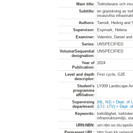
Main title:
Torktolerans och inva
Subtitle:
en granskning av tork
invasivfria infrastruk
Authors:
Tarrodi, Hedvig
and
Supervisor:
Espmark, Helena
Examiner:
Valentini, Daniel
an
Series:
UNSPECIFIED
Volume/Sequential
UNSPECIFIED
designation:
Year of
2024
Publication:
Level and depth
First cycle, G2E
descriptor:
Student's
LY009 Landscape Ar
programme
affiliation:
Supervising
(NL, NJ) > Dept. of
department:
(LTJ, LTV) > Dept. 
Keywords:
torktålighet, torktole
infrastrukturmiljö, s
URN:NBN:
urn:nbn:se:slu:epsil
Permanent URL:
http://urn.kb.se/res