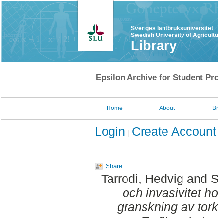
Sveriges lantbruksuniversitet
Swedish University of Agricult
Library
Epsilon Archive for Student Pro
Home
About
B
Login
Create Account
Share
Tarrodi, Hedvig
and
S
och invasivitet ho
granskning av tork