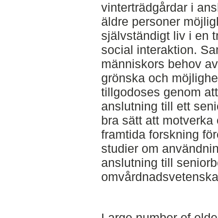
vinterträdgårdar i ans
äldre personer möjligh
självständigt liv i en 
social interaktion. S
människors behov av s
grönska och möjlighet
tillgodoses genom att 
anslutning till ett se
bra sätt att motverka
framtida forskning fö
studier om användnin
anslutning till senio
omvårdnadsvetenskapl
Large number of elde