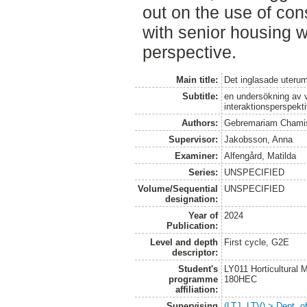
out on the use of con
with senior housing wi
perspective.
Main title:
Det inglasade uterum
Subtitle:
en undersökning av v
interaktionsperspekt
Authors:
Gebremariam Chamis
Supervisor:
Jakobsson, Anna
Examiner:
Alfengård, Matilda
Series:
UNSPECIFIED
Volume/Sequential
UNSPECIFIED
designation:
Year of
2024
Publication:
Level and depth
First cycle, G2E
descriptor:
Student's
LY011 Horticultural
programme
180HEC
affiliation:
Supervising
(LTJ, LTV) > Dept. 