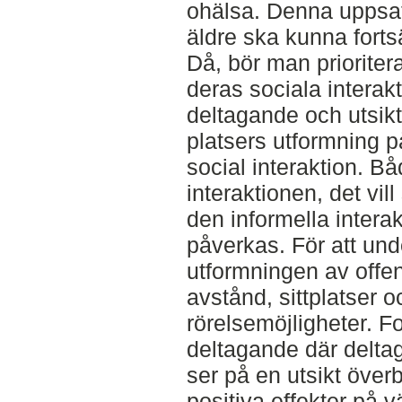
ohälsa. Denna uppsat
äldre ska kunna fortsä
Då, bör man prioriter
deras sociala interakt
deltagande och utsikt
platsers utformning på
social interaktion. B
interaktionen, det vi
den informella intera
påverkas. För att unde
utformningen av offent
avstånd, sittplatser 
rörelsemöjligheter. F
deltagande där deltag
ser på en utsikt över
positiva effekter på 