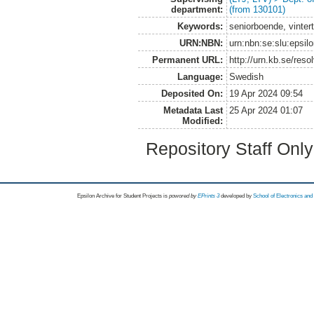
department:
(from 130101)
Keywords:
seniorboende, vintert
URN:NBN:
urn:nbn:se:slu:epsil
Permanent URL:
http://urn.kb.se/res
Language:
Swedish
Deposited On:
19 Apr 2024 09:54
Metadata Last
25 Apr 2024 01:07
Modified:
Repository Staff Onl
Epsilon Archive for Student Projects is
powored by
EPrints 3
developed by
School of Electronics an