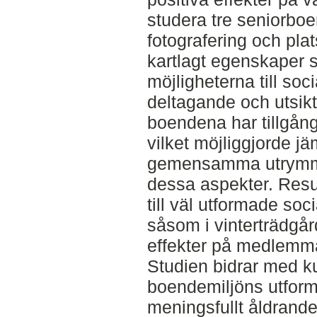
studera tre seniorbo
fotografering och pl
kartlagt egenskaper
möjligheterna till soci
deltagande och utsik
boendena har tillgång 
vilket möjliggjorde jä
gemensamma utrymme
dessa aspekter. Resul
till väl utformade so
såsom i vinterträdgår
effekter på medlemm
Studien bidrar med 
boendemiljöns utform
meningsfullt åldrand