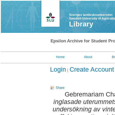
Sveriges lantbruksuniversitet
Swedish University of Agricult
Library
Epsilon Archive for Student Pro
Home
About
B
Login
Create Account
Share
Gebremariam Cha
inglasade uterummets 
undersökning av vint