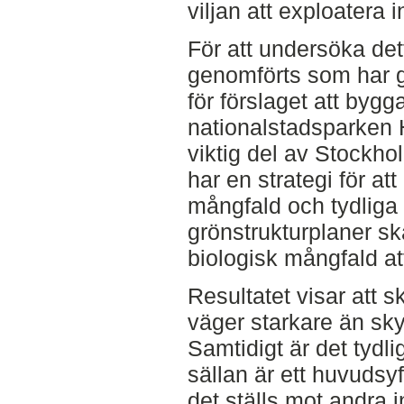
viljan att exploatera 
För att undersöka de
genomförts som har g
för förslaget att byg
nationalstadsparken H
viktig del av Stockho
har en strategi för at
mångfald och tydliga r
grönstrukturplaner sk
biologisk mångfald att
Resultatet visar att s
väger starkare än sk
Samtidigt är det tydli
sällan är ett huvudsyf
det ställs mot andra 