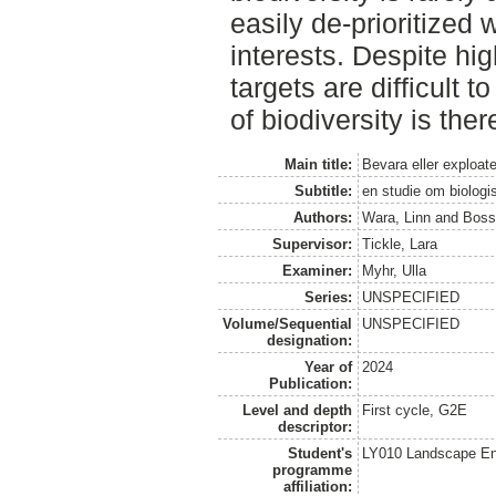
easily de-prioritized 
interests. Despite hig
targets are difficult 
of biodiversity is the
Main title:
Bevara eller exploat
Subtitle:
en studie om biologi
Authors:
Wara, Linn
and
Boss
Supervisor:
Tickle, Lara
Examiner:
Myhr, Ulla
Series:
UNSPECIFIED
Volume/Sequential
UNSPECIFIED
designation:
Year of
2024
Publication:
Level and depth
First cycle, G2E
descriptor:
Student's
LY010 Landscape En
programme
affiliation: