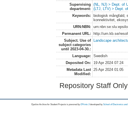
Supervising
(NL, NJ) > Dept. of
department:
(LTJ, LTV) > Dept. 
Keywords:
biologisk mångfald, 
konnektivitet, ekosy
URN:NBN:
urn:nbn:se:slu:epsil
Permanent URL:
http://urn.kb.se/res
Subject. Use of
Landscape architect
subject categories
until 2023-04-30.:
Language:
Swedish
Deposited On:
19 Apr 2024 07:24
Metadata Last
25 Apr 2024 01:05
Modified:
Repository Staff Onl
Epsilon Archive for Student Projects is
powored by
EPrints 3
developed by
School of Electronics an