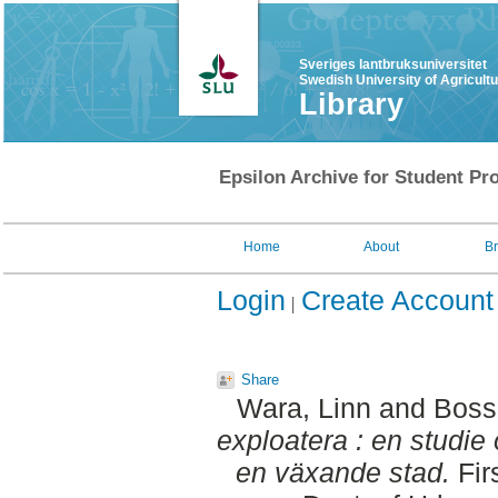
Sveriges lantbruksuniversitet
Swedish University of Agricult
Library
Epsilon Archive for Student Pro
Home
About
B
Login
Create Account
Share
Wara, Linn
and
Boss
exploatera : en studie
en växande stad.
Fir