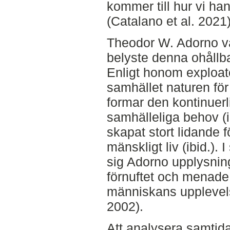
kommer till hur vi ha
(Catalano et al. 2021)
Theodor W. Adorno va
belyste denna ohållba
Enligt honom exploat
samhället naturen f
formar den kontinuerli
samhälleliga behov (ib
skapat stort lidande 
mänskligt liv (ibid.). 
sig Adorno upplysning
förnuftet och menade 
människans upplevel
2002).
Att analysera samtid