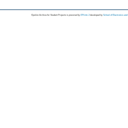
Epsilon Archive for Student Projects is
powored by
EPrints 3
developed by
School of Electronics an