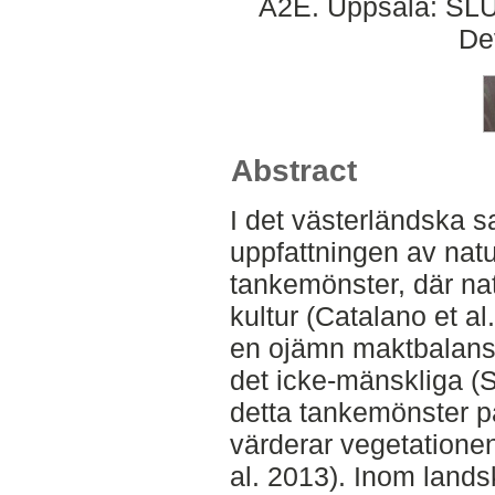
A2E. Uppsala: SLU,
De
Abstract
I det västerländska s
uppfattningen av natur
tankemönster, där nat
kultur (Catalano et al.
en ojämn maktbalans
det icke-mänskliga (S
detta tankemönster p
värderar vegetationen 
al. 2013). Inom land