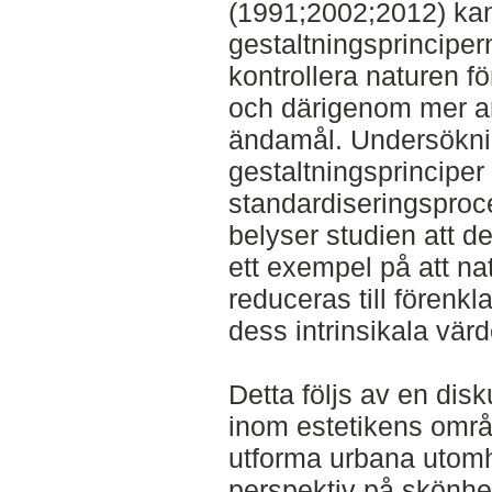
(1991;2002;2012) ka
gestaltningsprincipern
kontrollera naturen fö
och därigenom mer an
ändamål. Undersöknin
gestaltningsprinciper 
standardiseringsproc
belyser studien att d
ett exempel på att nat
reduceras till förenk
dess intrinsikala värd
Detta följs av en dis
inom estetikens områd
utforma urbana utom
perspektiv på skönhe