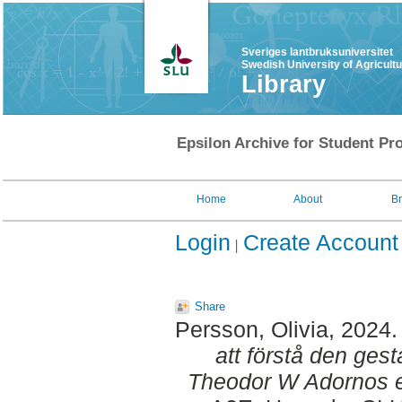
Sveriges lantbruksuniversitet
Swedish University of Agricult
Library
Epsilon Archive for Student Pro
Home
About
B
Login
Create Account
Share
Persson, Olivia
, 2024
att förstå den gest
Theodor W Adornos es