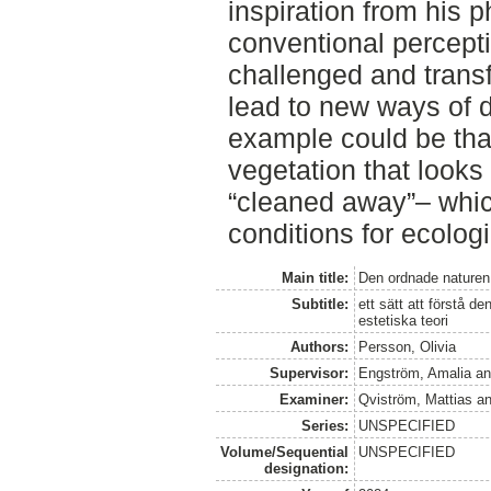
inspiration from his 
conventional percepti
challenged and transf
lead to new ways of 
example could be tha
vegetation that looks
“cleaned away”– whi
conditions for ecolog
Main title:
Den ordnade naturen
Subtitle:
ett sätt att förstå 
estetiska teori
Authors:
Persson, Olivia
Supervisor:
Engström, Amalia
a
Examiner:
Qviström, Mattias
a
Series:
UNSPECIFIED
Volume/Sequential
UNSPECIFIED
designation: