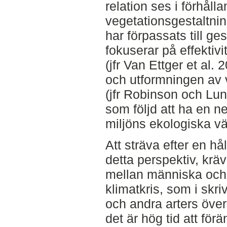
relation ses i förhållan
vegetationsgestaltnin
har förpassats till g
fokuserar på effektivi
(jfr Van Ettger et al.
och utformningen av 
(jfr Robinson och Lun
som följd att ha en n
miljöns ekologiska vä
Att sträva efter en hå
detta perspektiv, kräv
mellan människa och na
klimatkris, som i sk
och andra arters över
det är hög tid att för