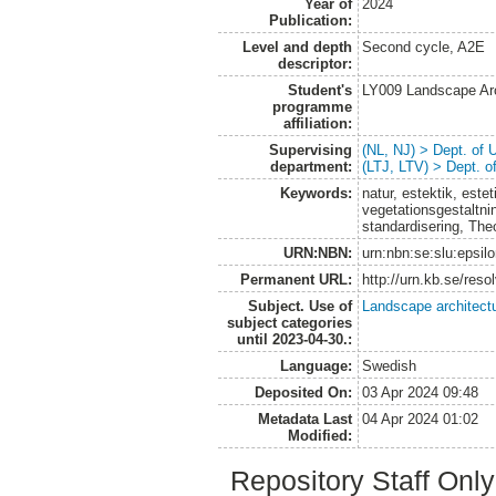
Year of
2024
Publication:
Level and depth
Second cycle, A2E
descriptor:
Student's
LY009 Landscape Ar
programme
affiliation:
Supervising
(NL, NJ) > Dept. of
department:
(LTJ, LTV) > Dept. 
Keywords:
natur, estektik, este
vegetationsgestaltning
standardisering, Th
URN:NBN:
urn:nbn:se:slu:epsil
Permanent URL:
http://urn.kb.se/res
Subject. Use of
Landscape architect
subject categories
until 2023-04-30.:
Language:
Swedish
Deposited On:
03 Apr 2024 09:48
Metadata Last
04 Apr 2024 01:02
Modified:
Repository Staff Onl