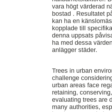
vara högt värderad när
bostad . Resultatet p
kan ha en känslomäs
kopplade till specifi
denna uppsats påvisar 
ha med dessa värden 
anlägger städer.
Trees in urban envir
challenge considering 
urban areas face reg
retaining, conserving
evaluating trees are
many authorities, esp