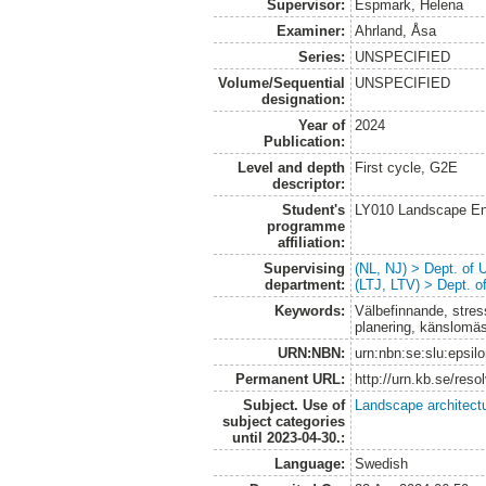
Supervisor:
Espmark, Helena
Examiner:
Ahrland, Åsa
Series:
UNSPECIFIED
Volume/Sequential
UNSPECIFIED
designation:
Year of
2024
Publication:
Level and depth
First cycle, G2E
descriptor:
Student's
LY010 Landscape En
programme
affiliation:
Supervising
(NL, NJ) > Dept. of
department:
(LTJ, LTV) > Dept. 
Keywords:
Välbefinnande, stres
planering, känslomä
URN:NBN:
urn:nbn:se:slu:epsil
Permanent URL:
http://urn.kb.se/res
Subject. Use of
Landscape architect
subject categories
until 2023-04-30.:
Language:
Swedish