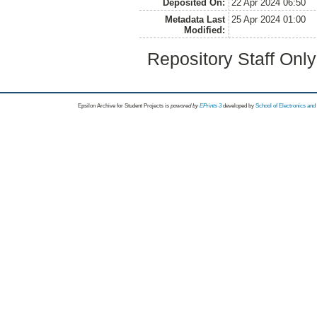
Deposited On:
22 Apr 2024 06:50
Metadata Last
25 Apr 2024 01:00
Modified:
Repository Staff Onl
Epsilon Archive for Student Projects is
powored by
EPrints 3
developed by
School of Electronics an