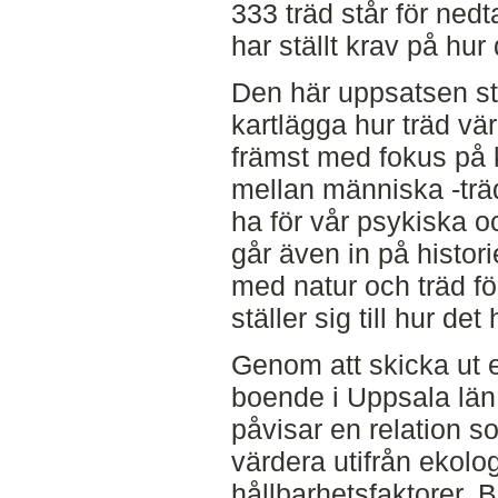
333 träd står för ned
har ställt krav på hur
Den här uppsatsen st
kartlägga hur träd vär
främst med fokus på 
mellan människa -trä
ha för vår psykiska o
går även in på histo
med natur och träd fö
ställer sig till hur det
Genom att skicka ut en
boende i Uppsala län
påvisar en relation s
värdera utifrån ekol
hållbarhetsfaktorer. 