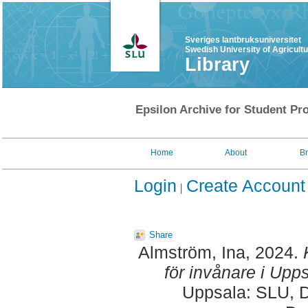
Sveriges lantbruksuniversitet
Swedish University of Agricult
Library
Epsilon Archive for Student Pro
Home
About
B
Login
Create Account
Share
Almström, Ina
, 2024.
för invånare i Upps
Uppsala: SLU, D