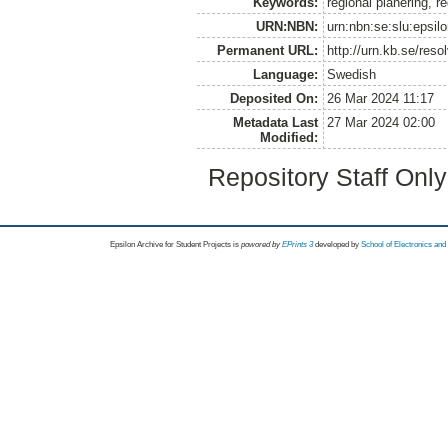
Keywords:
regional planering, r
URN:NBN:
urn:nbn:se:slu:epsil
Permanent URL:
http://urn.kb.se/res
Language:
Swedish
Deposited On:
26 Mar 2024 11:17
Metadata Last
27 Mar 2024 02:00
Modified:
Repository Staff Onl
Epsilon Archive for Student Projects is
powored by
EPrints 3
developed by
School of Electronics an