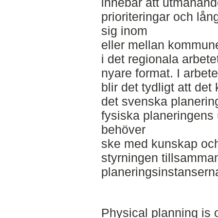
innebär att utmanand
prioriteringar och lån
sig inom
eller mellan kommune
i det regionala arbetet
nyare format. I arbe
blir det tydligt att de
det svenska planerin
fysiska planeringens 
behöver
ske med kunskap och v
styrningen tillsamm
planeringsinstansern
Physical planning is 