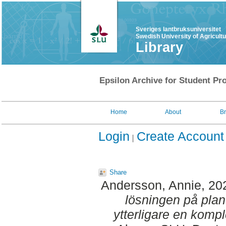
Sveriges lantbruksuniversitet
Swedish University of Agricult
Library
Epsilon Archive for Student Pro
Home
About
B
Login
Create Account
Share
Andersson, Annie
, 20
lösningen på plan
ytterligare en kompl