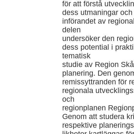
för att förstå utveckl
dess utmaningar och
införandet av regiona
delen
undersöker den regio
dess potential i prak
tematisk
studie av Region Skå
planering. Den genom
remissyttranden för 
regionala utveckling
och
regionplanen Region
Genom att studera kr
respektive planering
likheter kartläggas för