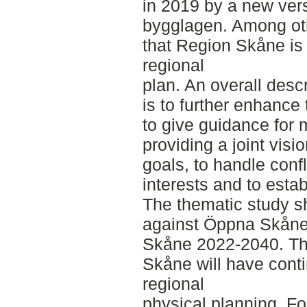
in 2019 by a new vers
bygglagen. Among oth
that Region Skåne is 
regional
plan. An overall descr
is to further enhance
to give guidance for 
providing a joint visi
goals, to handle confl
interests and to establ
The thematic study sh
against Öppna Skåne
Skåne 2022-2040. Thi
Skåne will have cont
regional
physical planning. Fo