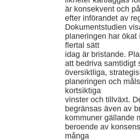
är konsekvent och på v
efter införandet av re
Dokumentstudien visa
planeringen har ökat 
flertal sätt
idag är bristande. Pla
att bedriva samtidi
översiktliga, strategi
planeringen och målsä
kortsiktiga
vinster och tillväxt. 
begränsas även av b
kommuner gällande m
beroende av konsens
många