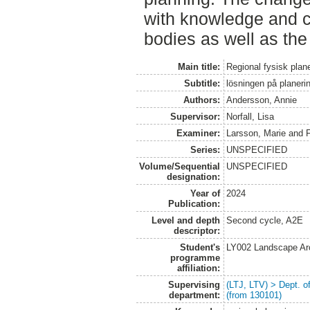
with knowledge and 
bodies as well as the
Main title:
Regional fysisk plan
Subtitle:
lösningen på planeri
Authors:
Andersson, Annie
Supervisor:
Norfall, Lisa
Examiner:
Larsson, Marie
and
F
Series:
UNSPECIFIED
Volume/Sequential
UNSPECIFIED
designation:
Year of
2024
Publication:
Level and depth
Second cycle, A2E
descriptor:
Student's
LY002 Landscape Ar
programme
affiliation:
Supervising
(LTJ, LTV) > Dept. 
department:
(from 130101)