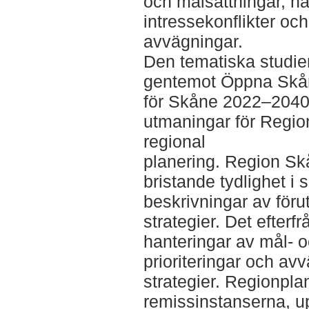
och målsättningar, h
intressekonflikter och
avvägningar.
Den tematiska studie
gentemot Öppna Skå
för Skåne 2022–2040. 
utmaningar för Regio
regional
planering. Region Skå
bristande tydlighet i 
beskrivningar av föru
strategier. Det efter
hanteringar av mål- o
prioriteringar och av
strategier. Regionpla
remissinstanserna, u