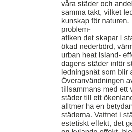
våra städer och andel
samma takt, vilket led
kunskap för naturen. 
problem-
atiken det skapar i s
ökad nederbörd, värm
urban heat island- effe
dagens städer inför s
ledningsnät som blir a
Överanvändningen av
tillsammans med ett 
städer till ett ökenl
alltmer ha en betydand
städerna. Vattnet i s
estetiskt effekt, det
en kylande effekt, bi