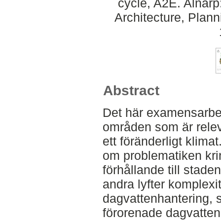
cycle, A2E. Alnar
Architecture, Plan
Abstract
Det här examensarbet
områden som är releva
ett föränderligt klima
om problematiken krin
förhållande till stad
andra lyfter komplexi
dagvattenhantering, 
förorenade dagvatten.