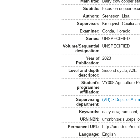
Main title:
Dairy cow copper st
Subtitle:
focus on copper excr
Authors:
Stensson, Lisa
Supervisor:
Kronqvist, Cecilia
a
Examiner:
Gonda, Horacio
Series:
UNSPECIFIED
Volume/Sequential
UNSPECIFIED
designation:
Year of
2023
Publication:
Level and depth
Second cycle, A2E
descriptor:
Student's
VY008 Agriculture P
programme
affiliation:
Supervising
(VH) > Dept. of Anim
department:
Keywords:
dairy cow, ruminant,
URN:NBN:
urn:nbn:se:slu:epsil
Permanent URL:
http://urn.kb.se/res
Language:
English