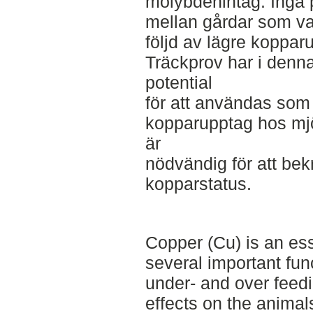
molybdenintag. Inga 
mellan gårdar som var 
följd av lägre kopparu
Träckprov har i denna 
potential
för att användas som 
kopparupptag hos mjö
är
nödvändig för att bek
kopparstatus.
Copper (Cu) is an ess
several important fun
under- and over feed
effects on the animal