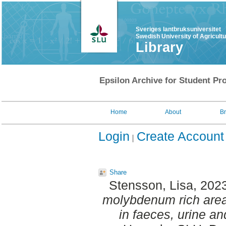
Sveriges lantbruksuniversitet
Swedish University of Agricult
Library
Epsilon Archive for Student Pro
Home
About
B
Login
Create Account
Share
Stensson, Lisa
, 202
molybdenum rich area
in faeces, urine an