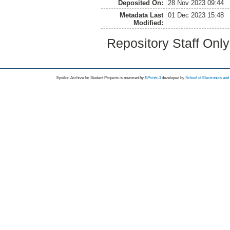
Deposited On:
28 Nov 2023 09:44
Metadata Last
01 Dec 2023 15:48
Modified:
Repository Staff Onl
Epsilon Archive for Student Projects is
powored by
EPrints 3
developed by
School of Electronics an