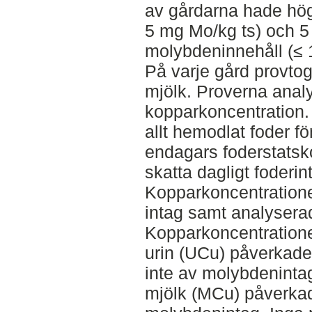
av gårdarna hade hög
5 mg Mo/kg ts) och 5
molybdeninnehåll (≤ 1
På varje gård provtog
mjölk. Proverna anal
kopparkoncentration.
allt hemodlat foder f
endagars foderstatsko
skatta dagligt foderin
Kopparkoncentration
intag samt analyserad
Kopparkoncentratione
urin (UCu) påverkade
inte av molybdeninta
mjölk (MCu) påverkad