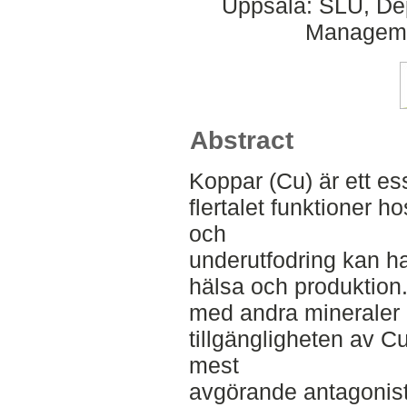
Uppsala: SLU, Dep
Managemen
Abstract
Koppar (Cu) är ett e
flertalet funktioner h
och
underutfodring kan ha
hälsa och produktion.
med andra mineraler 
tillgängligheten av C
mest
avgörande antagonist