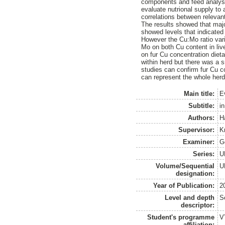
components and feed analyses
evaluate nutrional supply to 
correlations between relevan
The results showed that majo
showed levels that indicated
However the Cu:Mo ratio vari
Mo on both Cu content in liv
on fur Cu concentration diet
within herd but there was a sm
studies can confirm fur Cu co
can represent the whole herd
Main title:
E
Subtitle:
i
Authors:
H
Supervisor:
K
Examiner:
G
Series:
U
Volume/Sequential
U
designation:
Year of Publication:
2
Level and depth
S
descriptor:
Student's programme
V
affiliation: