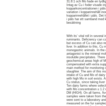
31.8:1 och Mo hade en tydlig
Intag av Cu i foder visade i
kopparkoncentrationen i päls
variation i kopparinnehåll in
kopparinnehållet i päls. Det 
i päls har ett samband med ko
besättning
With its’ vital roll in severa
ruminants. Deficiency can ca
but excess of Cu can also re
liver. In addition to this, C
monogastric animals. In the 
antagonist is the mineral mo
insoluble precipitates. There
geochemical areas high of Mo
compensated with extra supp
main method for monitoring o
slaughter. The aim of this ma
intake of Cu and Mo of dair
with high Mo in soil exists. 
Cu status, since taking live
Ten dairy farms where selec
with Mo concentration ≤ 1.2
DM (HIGH). On all farms, fiv
samples were taken from the f
were sent to a laboratory an
measured on the fur sampled 