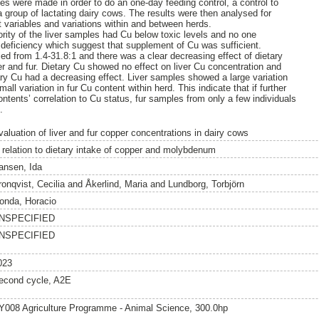
 were made in order to do an one-day feeding control, a control to
a group of lactating dairy cows. The results were then analysed for
t variables and variations within and between herds.
rity of the liver samples had Cu below toxic levels and no one
 deficiency which suggest that supplement of Cu was sufficient.
ed from 1.4-31.8:1 and there was a clear decreasing effect of dietary
er and fur. Dietary Cu showed no effect on liver Cu concentration and
ary Cu had a decreasing effect. Liver samples showed a large variation
all variation in fur Cu content within herd. This indicate that if further
ntents’ correlation to Cu status, fur samples from only a few individuals
.
valuation of liver and fur copper concentrations in dairy cows
n relation to dietary intake of copper and molybdenum
ansen, Ida
ronqvist, Cecilia
and
Åkerlind, Maria
and
Lundborg, Torbjörn
onda, Horacio
NSPECIFIED
NSPECIFIED
023
econd cycle, A2E
Y008 Agriculture Programme - Animal Science, 300.0hp