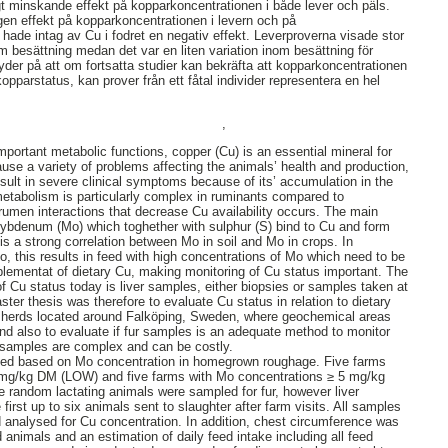
t minskande effekt på kopparkoncentrationen i både lever och päls.
ngen effekt på kopparkoncentrationen i levern och på
 hade intag av Cu i fodret en negativ effekt. Leverproverna visade stor
om besättning medan det var en liten variation inom besättning för
tyder på att om fortsatta studier kan bekräfta att kopparkoncentrationen
pparstatus, kan prover från ett fåtal individer representera en hel
,
l important metabolic functions, copper (Cu) is an essential mineral for
use a variety of problems affecting the animals’ health and production,
sult in severe clinical symptoms because of its’ accumulation in the
u metabolism is particularly complex in ruminants compared to
rumen interactions that decrease Cu availability occurs. The main
lybdenum (Mo) which toghether with sulphur (S) bind to Cu and form
 is a strong correlation between Mo in soil and Mo in crops. In
, this results in feed with high concentrations of Mo which need to be
lementat of dietary Cu, making monitoring of Cu status important. The
f Cu status today is liver samples, either biopsies or samples taken at
ster thesis was therefore to evaluate Cu status in relation to dietary
y herds located around Falköping, Sweden, where geochemical areas
And also to evaluate if fur samples is an adequate method to monitor
r samples are complex and can be costly.
ted based on Mo concentration in homegrown roughage. Five farms
 mg/kg DM (LOW) and five farms with Mo concentrations ≥ 5 mg/kg
e random lactating animals were sampled for fur, however liver
irst up to six animals sent to slaughter after farm visits. All samples
d analysed for Cu concentration. In addition, chest circumference was
animals and an estimation of daily feed intake including all feed