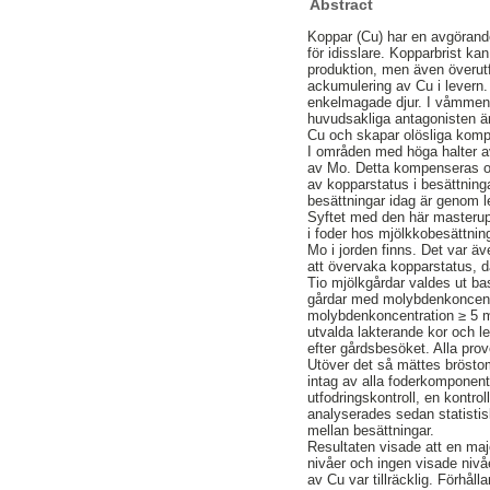
Abstract
Koppar (Cu) har en avgörande 
för idisslare. Kopparbrist ka
produktion, men även överutf
ackumulering av Cu i levern
enkelmagade djur. I våmmen 
huvudsakliga antagonisten ä
Cu och skapar olösliga kompl
I områden med höga halter av
av Mo. Detta kompenseras oft
av kopparstatus i besättnin
besättningar idag är genom l
Syftet med den här masterupp
i foder hos mjölkkobesättnin
Mo i jorden finns. Det var ä
att övervaka kopparstatus, 
Tio mjölkgårdar valdes ut b
gårdar med molybdenkoncent
molybdenkoncentration ≥ 5 m
utvalda lakterande kor och le
efter gårdsbesöket. Alla prov
Utöver det så mättes bröstom
intag av alla foderkomponent
utfodringskontroll, en kontro
analyserades sedan statistisk
mellan besättningar.
Resultaten visade att en maj
nivåer och ingen visade nivåe
av Cu var tillräcklig. Förhål