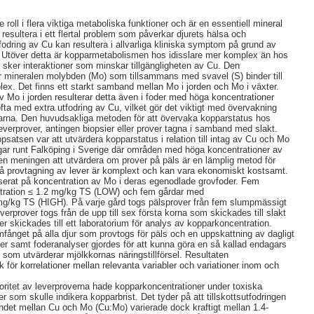
roll i flera viktiga metaboliska funktioner och är en essentiell mineral
n resultera i ett flertal problem som påverkar djurets hälsa och
odring av Cu kan resultera i allvarliga kliniska symptom på grund av
. Utöver detta är kopparmetabolismen hos idisslare mer komplex än hos
sker interaktioner som minskar tillgängligheten av Cu. Den
r mineralen molybden (Mo) som tillsammans med svavel (S) binder till
ex. Det finns ett starkt samband mellan Mo i jorden och Mo i växter.
 Mo i jorden resulterar detta även i foder med höga koncentrationer
a med extra utfodring av Cu, vilket gör det viktigt med övervakning
garna. Den huvudsakliga metoden för att övervaka kopparstatus hos
everprover, antingen biopsier eller prover tagna i samband med slakt.
satsen var att utvärdera kopparstatus i relation till intag av Cu och Mo
gar runt Falköping i Sverige där områden med höga koncentrationer av
ven meningen att utvärdera om prover på päls är en lämplig metod för
då provtagning av lever är komplext och kan vara ekonomiskt kostsamt.
aserat på koncentration av Mo i deras egenodlade grovfoder. Fem
ration ≤ 1.2 mg/kg TS (LOW) och fem gårdar med
g/kg TS (HIGH). På varje gård togs pälsprover från fem slumpmässigt
verprover togs från de upp till sex första korna som skickades till slakt
er skickades till ett laboratorium för analys av kopparkoncentration.
fånget på alla djur som provtogs för päls och en uppskattning av dagligt
er samt foderanalyser gjordes för att kunna göra en så kallad endagars
ll som utvärderar mjölkkornas näringstillförsel. Resultaten
 för korrelationer mellan relevanta variabler och variationer inom och
oritet av leverproverna hade kopparkoncentrationer under toxiska
r som skulle indikera kopparbrist. Det tyder på att tillskottsutfodringen
landet mellan Cu och Mo (Cu:Mo) varierade dock kraftigt mellan 1.4-