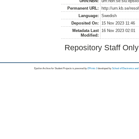
URN:NBN:
urn:nbn:se:slu:epsil
Permanent URL:
http://urn.kb.se/res
Language:
Swedish
Deposited On:
15 Nov 2023 11:46
Metadata Last
16 Nov 2023 02:01
Modified:
Repository Staff Onl
Epsilon Archive for Student Projects is
powored by
EPrints 3
developed by
School of Electronics an