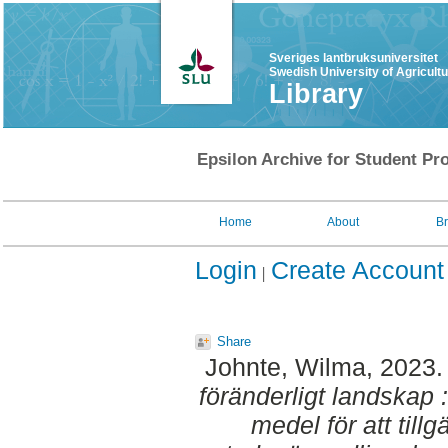
Sveriges lantbruksuniversitet
Swedish University of Agricult
Library
Epsilon Archive for Student Pro
Home
About
B
Login
Create Account
Share
Johnte, Wilma
, 2023
föränderligt landskap
medel för att tillg