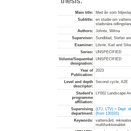
thesis.
Main title:
Med ån som följeslaga
Subtitle:
en studie om vattenvå
stadsnära odlingsla
Authors:
Johnte, Wilma
Supervisor:
Sundblad, Stefan
an
Examiner:
Lövrie, Karl
and
Silo
Series:
UNSPECIFIED
Volume/Sequential
UNSPECIFIED
designation:
Year of
2023
Publication:
Level and depth
Second cycle, A2E
descriptor:
Student's
LY002 Landscape Ar
programme
affiliation:
Supervising
(LTJ, LTV) > Dept. 
department:
(from 130101)
Keywords:
vattenvård, rekreati
multifunktionalitet