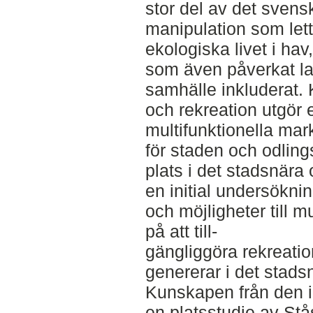
stor del av det sven
manipulation som lett 
ekologiska livet i ha
som även påverkat la
samhälle inkluderat.
och rekreation utgör 
multifunktionella ma
för staden och odlin
plats i det stadsnär
en initial undersökni
och möjligheter till m
på att till-
gängliggöra rekreati
genererar i det stads
Kunskapen från den in
en platsstudie av Stå