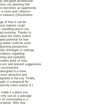
ity and good architecture.
ive city planning that
ves becomes an opportunity
 a close and cohesive
en interacts (Stockholms
age of how it can be
ound stations could
 travelling and to city
ed motoring. Thanks to
cation the metro station
pped potential for how
ng better could be used,
 planning perspective.
tify shortages in settings
stations regarding
nning and spatiality
vellers point of view.
iscuss and present suggestions
he environment
 designed in a more
more attractive and
grated in the city. Finally,
pals in a proposal for
und the metro station S:t
n made it a place you
ot only use as a passage.
 its surrounding in a
did before. With new