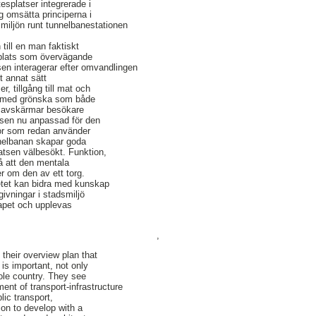
splatser integrerade i
ag omsätta principerna i
 miljön runt tunnelbanestationen
till en man faktiskt
n plats som övervägande
n interagerar efter omvandlingen
t annat sätt
r, tillgång till mat och
h med grönska som både
h avskärmar besökare
atsen nu anpassad för den
r som redan använder
nelbanan skapar goda
platsen välbesökt. Funktion,
så att den mentala
r om den av ett torg.
tet kan bidra med kunskap
ivningar i stadsmiljö
kapet och upplevas
,
their overview plan that
 is important, not only
ole country. They see
ent of transport-infrastructure
lic transport,
ion to develop with a