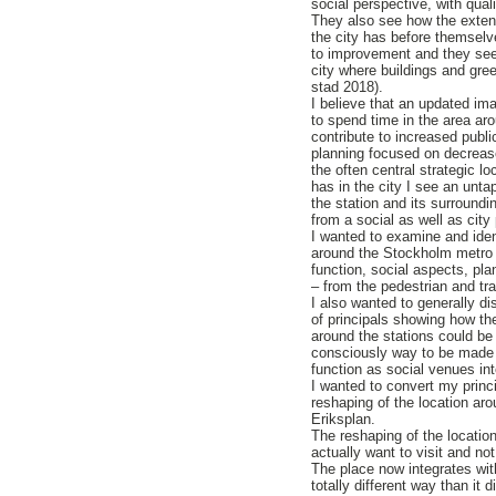
social perspective, with qual
They also see how the extens
the city has before themsel
to improvement and they see
city where buildings and gre
stad 2018).
I believe that an updated im
to spend time in the area ar
contribute to increased public
planning focused on decreas
the often central strategic lo
has in the city I see an unta
the station and its surroundi
from a social as well as city
I wanted to examine and iden
around the Stockholm metro 
function, social aspects, pla
– from the pedestrian and tra
I also wanted to generally d
of principals showing how t
around the stations could be
consciously way to be made 
function as social venues inte
I wanted to convert my princi
reshaping of the location aro
Eriksplan.
The reshaping of the locatio
actually want to visit and n
The place now integrates with
totally different way than it 