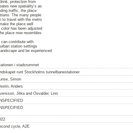
drink, protection from
eates new spatiality’s as
ding traffic, the place
trians. The many people
n to travel with the metro
 make the place well
 color has been adjusted
 the place now resembles
 can contribute with
urban station settings
y landscape and be experienced
tationen i stadsrummet
andskapet runt Stockholms tunnelbanestationer
unse, Simon
estin, Anders
vensson, Jitka
and
Osvalder, Linn
NSPECIFIED
NSPECIFIED
022
econd cycle, A2E