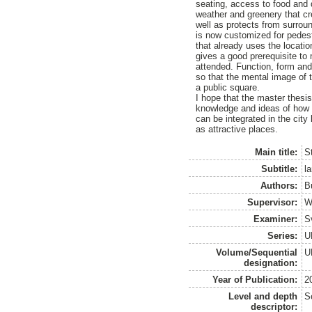
seating, access to food and 
weather and greenery that cr
well as protects from surroun
is now customized for pedes
that already uses the locatio
gives a good prerequisite to
attended. Function, form and
so that the mental image of
a public square.
I hope that the master thesis
knowledge and ideas of how 
can be integrated in the cit
as attractive places.
Main title:
S
Subtitle:
l
Authors:
B
Supervisor:
W
Examiner:
S
Series:
U
Volume/Sequential
U
designation:
Year of Publication:
2
Level and depth
S
descriptor: