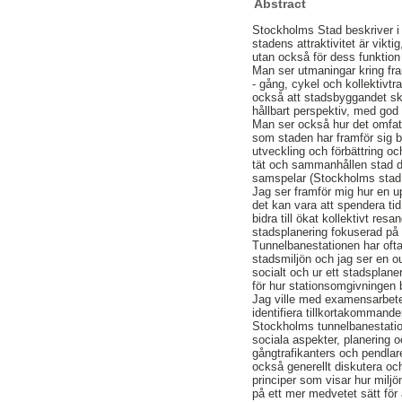
Abstract
Stockholms Stad beskriver i 
stadens attraktivitet är vikti
utan också för dess funktion
Man ser utmaningar kring fra
- gång, cykel och kollektivtra
också att stadsbyggandet ska
hållbart perspektiv, med god 
Man ser också hur det omfa
som staden har framför sig bl
utveckling och förbättring o
tät och sammanhållen stad d
samspelar (Stockholms stad
Jag ser framför mig hur en u
det kan vara att spendera ti
bidra till ökat kollektivt resa
stadsplanering fokuserad på 
Tunnelbanestationen har ofta 
stadsmiljön och jag ser en out
socialt och ur ett stadsplan
för hur stationsomgivningen
Jag ville med examensarbet
identifiera tillkortakommanden
Stockholms tunnelbanestatio
sociala aspekter, planering o
gångtrafikanters och pendlare
också generellt diskutera oc
principer som visar hur miljö
på ett mer medvetet sätt för 