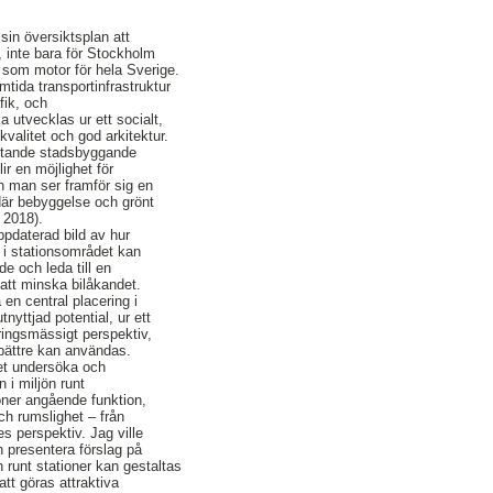
sin översiktsplan att
g, inte bara för Stockholm
 som motor för hela Sverige.
mtida transportinfrastruktur
fik, och
 utvecklas ur ett socialt,
kvalitet och god arkitektur.
ttande stadsbyggande
ir en möjlighet för
ch man ser framför sig en
är bebyggelse och grönt
 2018).
ppdaterad bild av hur
d i stationsområdet kan
nde och leda till en
att minska bilåkandet.
en central placering i
nyttjad potential, ur ett
eringsmässigt perspektiv,
 bättre kan användas.
et undersöka och
 i miljön runt
ner angående funktion,
ch rumslighet – från
s perspektiv. Jag ville
h presentera förslag på
n runt stationer kan gestaltas
att göras attraktiva