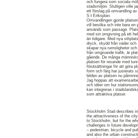
och fungera som sociala möte
stadsmiljön. Slutligen ville j
ett förslag på omvandling av
S:t Eriksplan.
Omvandlingen gjorde platsen 
vill besöka och inte bara e
används som passage. Platse
med sin omgivning på ett hel
än tidigare. Med nya sittplatse
dryck, skydd från väder oc
skapar nya rumsligheter oc
från omgivande trafik, är pl
gående. De många människo
platsen för resande med tun
förutsättningar för att göra 
form och färg har justerats 
bilden av platsen nu påminne
Jag hoppas att examensarbe
och idéer om hur stationsomg
kan integreras i stadslands
som attraktiva platser.
Stockholm Stad describes in 
the attractiveness of the city
to Stockholm, but for the wh
challenges in future developm
– pedestrian, bicycle and pub
and also the urban construct