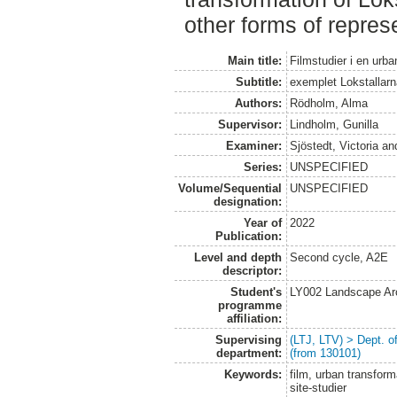
other forms of repres
Main title:
Filmstudier i en urb
Subtitle:
exemplet Lokstallar
Authors:
Rödholm, Alma
Supervisor:
Lindholm, Gunilla
Examiner:
Sjöstedt, Victoria
an
Series:
UNSPECIFIED
Volume/Sequential
UNSPECIFIED
designation:
Year of
2022
Publication:
Level and depth
Second cycle, A2E
descriptor:
Student's
LY002 Landscape Ar
programme
affiliation:
Supervising
(LTJ, LTV) > Dept. 
department:
(from 130101)
Keywords:
film, urban transform
site-studier