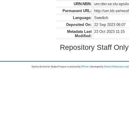
URN:NBN:
urn:nbn:se:slu:epsil
Permanent URL:
http://urn.kb.se/res
Language:
Swedish
Deposited On:
22 Sep 2023 06:07
Metadata Last
23 Oct 2023 11:15
Modified:
Repository Staff Onl
Epsilon Archive for Student Projects is
powored by
EPrints 3
developed by
School of Electronics an