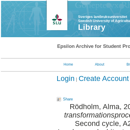
Sveriges lantbruksuniversitet
Swedish University of Agricult
Library
Epsilon Archive for Student Pro
Home
About
B
Login
Create Account
Share
Rödholm, Alma
, 2
transformationsproc
Second cycle, A2