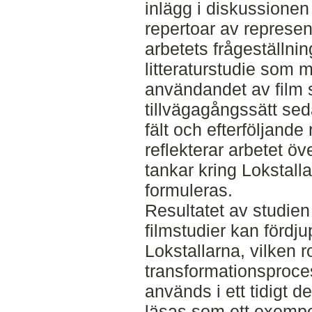
inlägg i diskussionen
repertoar av represe
arbetets frågeställn
litteraturstudie som mo
användandet av film s
tillvägagångssätt se
fält och efterföljande
reflekterar arbetet öv
tankar kring Lokstalla
formuleras.
Resultatet av studien 
filmstudier kan fördj
Lokstallarna, vilken r
transformationsproces
används i ett tidigt 
läsas som ett exempel