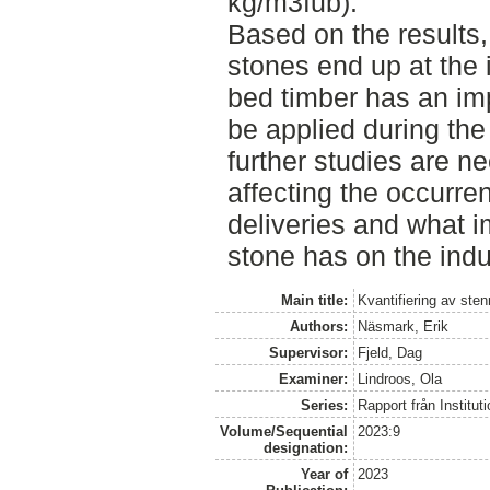
kg/m3fub).
Based on the results
stones end up at the 
bed timber has an im
be applied during th
further studies are n
affecting the occurre
deliveries and what i
stone has on the indus
Main title:
Kvantifiering av st
Authors:
Näsmark, Erik
Supervisor:
Fjeld, Dag
Examiner:
Lindroos, Ola
Series:
Rapport från Institut
Volume/Sequential
2023:9
designation:
Year of
2023