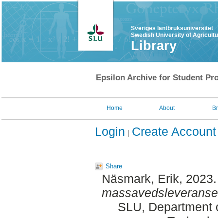
Sveriges lantbruksuniversitet
Swedish University of Agricult
Library
Epsilon Archive for Student Pro
Home
About
B
Login
Create Account
Share
Näsmark, Erik
, 2023
massavedsleveranse
SLU, Department o