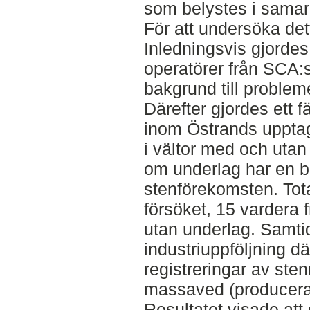
som belystes i sama
För att undersöka dett
Inledningsvis gjordes
operatörer från SCA:s 
bakgrund till problem
Därefter gjordes ett 
inom Östrands upptag
i vältor med och utan
om underlag har en b
stenförekomsten. Tota
försöket, 15 vardera 
utan underlag. Samtid
industriuppföljning d
registreringar av s
massaved (producerad
Resultatet visade at