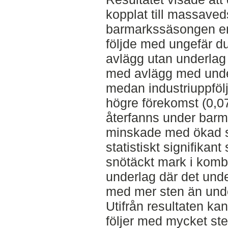
kopplat till massave
barmarkssäsongen enli
följde med ungefär du
avlägg utan underlag
med avlägg med unde
medan industriuppföl
högre förekomst (0,0
återfanns under ba
minskade med ökad 
statistiskt signifikan
snötäckt mark i kom
underlag där det unde
med mer sten än unde
Utifrån resultaten ka
följer med mycket sten