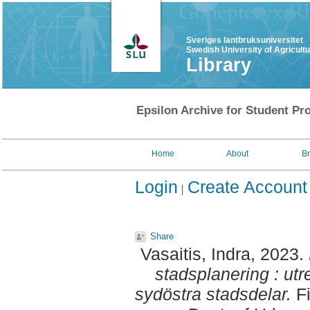
Sveriges lantbruksuniversitet
Swedish University of Agricult
Library
Epsilon Archive for Student Pro
Home
About
B
Login
Create Account
Share
Vasaitis, Indra
, 2023.
stadsplanering : ut
sydöstra stadsdelar.
Fi