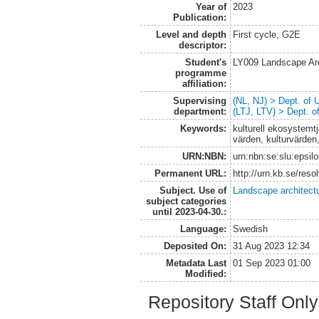
Year of
2023
Publication:
Level and depth
First cycle, G2E
descriptor:
Student's
LY009 Landscape Ar
programme
affiliation:
Supervising
(NL, NJ) > Dept. of
department:
(LTJ, LTV) > Dept. 
Keywords:
kulturell ekosystemtj
värden, kulturvärde
URN:NBN:
urn:nbn:se:slu:epsil
Permanent URL:
http://urn.kb.se/res
Subject. Use of
Landscape architect
subject categories
until 2023-04-30.:
Language:
Swedish
Deposited On:
31 Aug 2023 12:34
Metadata Last
01 Sep 2023 01:00
Modified:
Repository Staff Onl