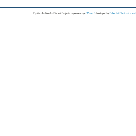
Epsilon Archive for Student Projects is
powored by
EPrints 3
developed by
School of Electronics an