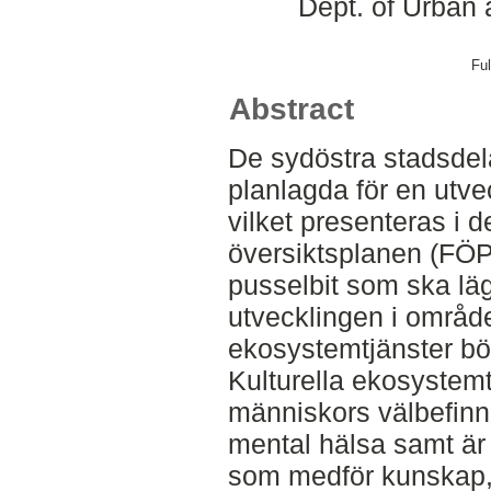
Dept. of Urban
Ful
Abstract
De sydöstra stadsdel
planlagda för en utv
vilket presenteras i 
översiktsplanen (FÖP
pusselbit som ska läg
utvecklingen i området
ekosystemtjänster bö
Kulturella ekosystemtj
människors välbefinn
mental hälsa samt är 
som medför kunskap, i