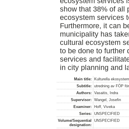
ecosystem services is
show that 38% of all 
ecosystem services to
Furthermore, it can b
municipality has take
cultural ecosystem s
to be done to further
services and facilitat
in city planning and 
Main title:
Kulturella ekosystem
Subtitle:
utredning av FÖP fö
Authors:
Vasaitis, Indra
Supervisor:
Wangel, Josefin
Examiner:
Hoff, Viveka
Series:
UNSPECIFIED
Volume/Sequential
UNSPECIFIED
designation: