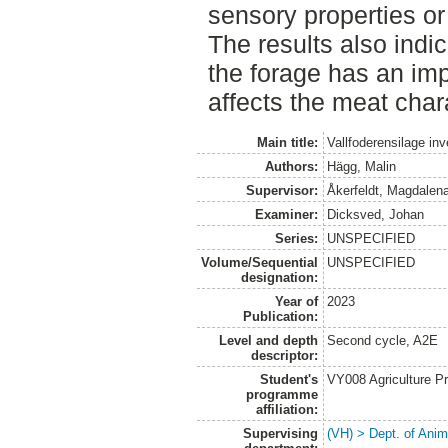
sensory properties or 
The results also indic
the forage has an im
affects the meat chara
Main title:
Vallfoderensilage in
Authors:
Hägg, Malin
Supervisor:
Åkerfeldt, Magdalen
Examiner:
Dicksved, Johan
Series:
UNSPECIFIED
Volume/Sequential
UNSPECIFIED
designation:
Year of
2023
Publication:
Level and depth
Second cycle, A2E
descriptor:
Student's
VY008 Agriculture P
programme
affiliation:
Supervising
(VH) > Dept. of Anim