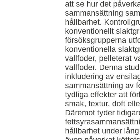
att se hur det påverk
sammansättning samt 
hållbarhet. Kontroll
konventionellt slaktg
försöksgrupperna u
konventionella slaktg
vallfoder, pelleterat v
vallfoder. Denna studi
inkludering av ensila
sammansättning av fe
tydliga effekter att 
smak, textur, doft ell
Däremot tyder tidigare
fettsyrasammansättni
hållbarhet under lång
även påverkat köttet