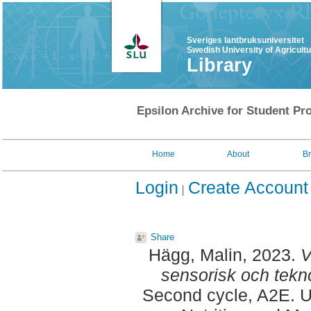
Sveriges lantbruksuniversitet
Swedish University of Agricult
Library
Epsilon Archive for Student Pro
Home
About
B
Login
Create Account
Share
Hägg, Malin
, 2023.
V
sensorisk och tekno
Second cycle, A2E. U