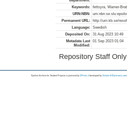
department:
Keywords:
fettsyra, Warner-Brat
URN:NBN:
urn:nbn:se:slu:epsil
Permanent URL:
http://urn.kb.se/res
Language:
Swedish
Deposited On:
31 Aug 2023 10:49
Metadata Last
01 Sep 2023 01:04
Modified:
Repository Staff Onl
Epsilon Archive for Student Projects is
powored by
EPrints 3
developed by
School of Electronics an