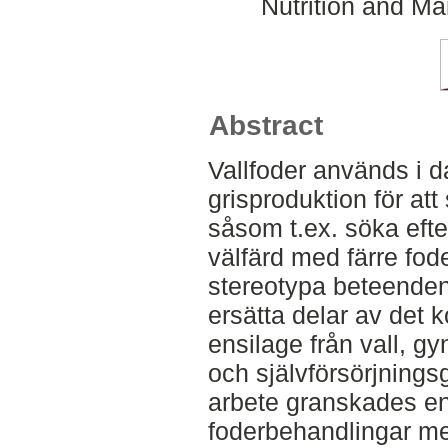
Nutrition and M
Abstract
Vallfoder används i d
grisproduktion för att
såsom t.ex. söka efter 
välfärd med färre fod
stereotypa beteenden
ersätta delar av det 
ensilage från vall, g
och självförsörjningsg
arbete granskades en 
foderbehandlingar med