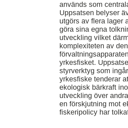
används som central
Uppsatsen belyser äve
utgörs av flera lager
göra sina egna tolkni
utveckling vilket där
komplexiteten av den
förvaltningsapparate
yrkesfisket. Uppsatse
styrverktyg som ingår
yrkesfiske tenderar 
ekologisk bärkraft in
utveckling över andra
en förskjutning mot e
fiskeripolicy har tol