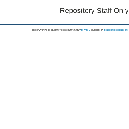
Repository Staff Onl
Epsilon Archive for Student Projects is
powored by
EPrints 3
developed by
School of Electronics an