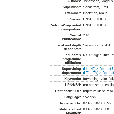
Authors:
Johansson, Magnus
Supervisor:
Sandström, Emil
Examiner:
Beckman, Malin
Series:
UNSPECIFIED
Volume/Sequential
UNSPECIFIED
designation:
Year of
2023
Publication:
Level and depth
Second cycle, A2E
descriptor:
Student's
NY009 Agriculture 
programme
affiliation:
Supervising
(NL, NJ) > Dept. of
department:
(LTJ, LTV) > Dept. 
Keywords:
förvaltning, yrkesfis
URN:NBN:
urn:nbn:se:slu:epsil
Permanent URL:
http://urn.kb.se/res
Language:
Swedish
Deposited On:
07 Aug 2023 08:56
Metadata Last
08 Aug 2023 01:01
Modified: