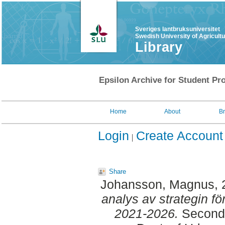
Sveriges lantbruksuniversitet
Swedish University of Agricult
Library
Epsilon Archive for Student Pro
Home
About
B
Login
Create Account
Share
Johansson, Magnus
,
analys av strategin fö
2021-2026.
Second 