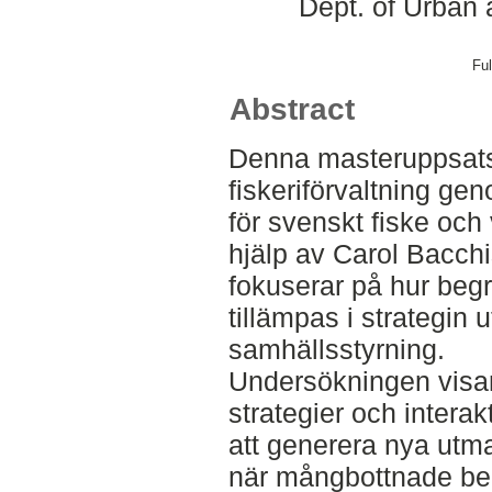
Dept. of Urban
Ful
Abstract
Denna masteruppsats
fiskeriförvaltning ge
för svenskt fiske oc
hjälp av Carol Bacc
fokuserar på hur begr
tillämpas i strategin u
samhällsstyrning.
Undersökningen visar
strategier och intera
att generera nya utm
när mångbottnade beg