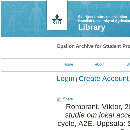
Sveriges lantbruksuniversitet
Swedish University of Agricult
Library
Epsilon Archive for Student Pro
Home
About
B
Login
Create Account
Share
Rombrant, Viktor
, 
studie om lokal acce
cycle, A2E. Uppsala: 