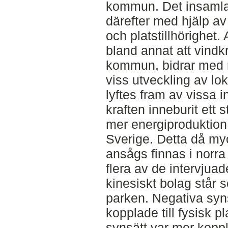
kommun. Det insamla
därefter med hjälp av
och platstillhörighet
bland annat att vindk
kommun, bidrar med mi
viss utveckling av lo
lyftes fram av vissa i
kraften inneburit ett s
mer energiproduktion
Sverige. Detta då my
ansågs finnas i norra
flera av de intervjuade
kinesiskt bolag står s
parken. Negativa syns
kopplade till fysisk p
synsätt var mer koppla