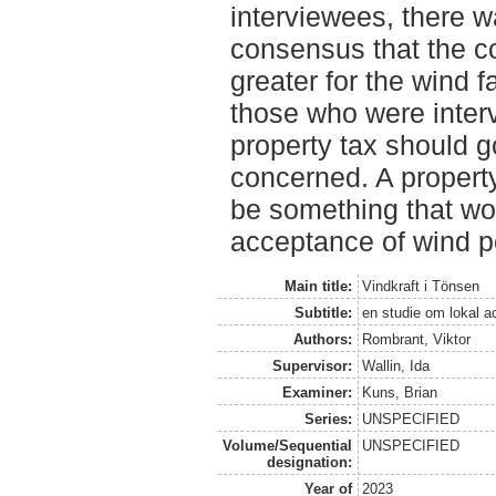
interviewees, there 
consensus that the 
greater for the wind 
those who were inter
property tax should g
concerned. A propert
be something that wou
acceptance of wind p
Main title:
Vindkraft i Tönsen
Subtitle:
en studie om lokal a
Authors:
Rombrant, Viktor
Supervisor:
Wallin, Ida
Examiner:
Kuns, Brian
Series:
UNSPECIFIED
Volume/Sequential
UNSPECIFIED
designation:
Year of
2023