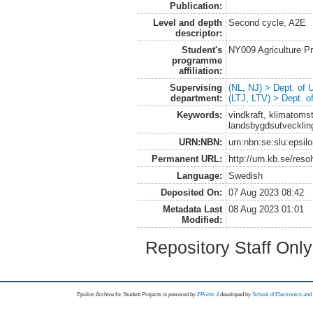
Publication:
Level and depth
Second cycle, A2E
descriptor:
Student's
NY009 Agriculture 
programme
affiliation:
Supervising
(NL, NJ) > Dept. of
department:
(LTJ, LTV) > Dept. 
Keywords:
vindkraft, klimatomstä
landsbygdsutvecklin
URN:NBN:
urn:nbn:se:slu:epsil
Permanent URL:
http://urn.kb.se/res
Language:
Swedish
Deposited On:
07 Aug 2023 08:42
Metadata Last
08 Aug 2023 01:01
Modified:
Repository Staff Onl
Epsilon Archive for Student Projects is
powored by
EPrints 3
developed by
School of Electronics an