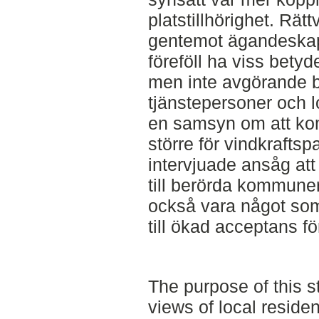
platstillhörighet. Rätt
gentemot ägandeskap
föreföll ha viss betyd
men inte avgörande be
tjänstepersoner och l
en samsyn om att ko
större för vindkraftsp
intervjuade ansåg att
till berörda kommune
också vara något som
till ökad acceptans f
The purpose of this st
views of local resident