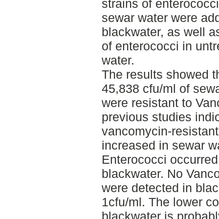
strains of enterococci
sewar water were add
blackwater, as well as
of enterococci in unt
water.
The results showed th
45,838 cfu/ml of sew
were resistant to Va
previous studies indic
vancomycin-resistan
increased in sewar w
Enterococci occurred 
blackwater. No Vanco
were detected in blac
1cfu/ml. The lower co
blackwater is probab