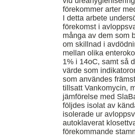
vid ureahygienisering
förekommer arter med
I detta arbete under
förekomst i avloppsva
många av dem som ba
om skillnad i avdödni
mellan olika enteroko
1% i 14oC, samt så d
värde som indikatoro
som användes främst
tillsatt Vankomycin, 
jämförelse med SlaBa
följdes isolat av kä
isolerade ur avloppsvat
autoklaverat klosettva
förekommande stamma