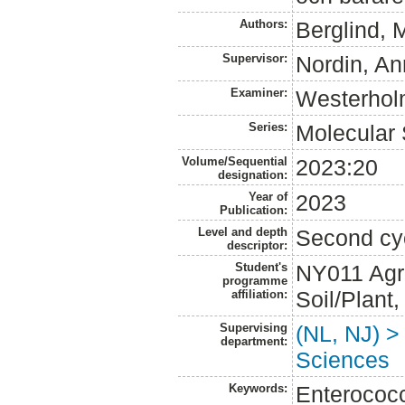
Authors:
Berglind, 
Supervisor:
Nordin, An
Examiner:
Westerhol
Series:
Molecular
Volume/Sequential
2023:20
designation:
Year of
2023
Publication:
Level and depth
Second cy
descriptor:
Student's
NY011 Agr
programme
Soil/Plant
affiliation:
Supervising
(NL, NJ) >
department:
Sciences
Keywords:
Enterococc