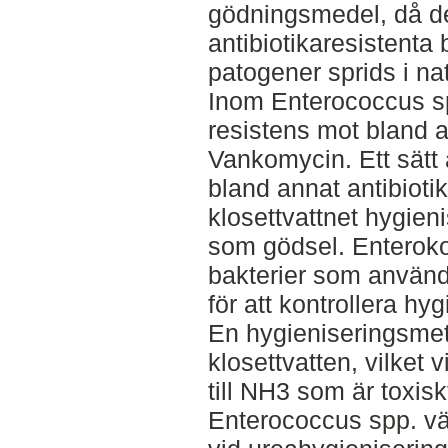
gödningsmedel, då de
antibiotikaresistenta
patogener sprids i na
Inom Enterococcus sp
resistens mot bland a
Vankomycin. Ett sätt 
bland annat antibioti
klosettvattnet hygien
som gödsel. Enterokoc
bakterier som använd
för att kontrollera hy
En hygieniseringsmetod 
klosettvatten, vilket
till NH3 som är toxis
Enterococcus spp. vä