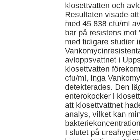
klosettvatten och avl
Resultaten visade at
med 45 838 cfu/ml av
bar på resistens mot
med tidigare studier i
Vankomycinresistenta
avloppsvattnet i Upp
klosettvatten föreko
cfu/ml, inga Vankomyc
detekterades. Den lä
enterokocker i kloset
att klosettvattnet ha
analys, vilket kan mi
bakteriekoncentratio
I slutet på ureahygien