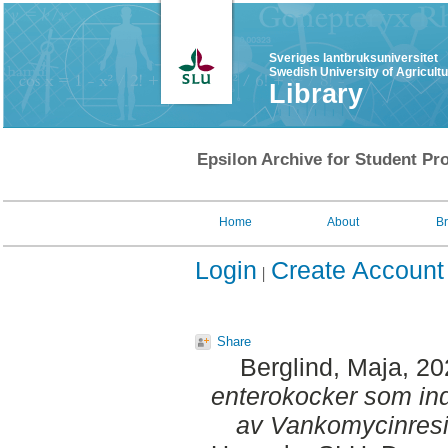
Sveriges lantbruksuniversitet
Swedish University of Agricult
Library
Epsilon Archive for Student Pro
Home
About
B
Login
Create Account
Share
Berglind, Maja
, 2
enterokocker som in
av Vankomycinresi