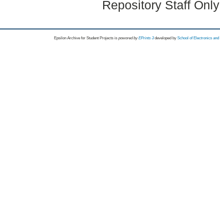
Repository Staff Onl
Epsilon Archive for Student Projects is
powored by
EPrints 3
developed by
School of Electronics an