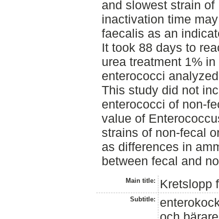
and slowest strain of 
inactivation time may 
faecalis as an indica
It took 88 days to re
urea treatment 1% in 1
enterococci analyzed 
This study did not inc
enterococci of non-fec
value of Enterococcus
strains of non-fecal 
as differences in amm
between fecal and no
Main title:
Kretslopp 
Subtitle:
enterokock
och bärar