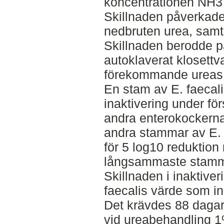
koncentrationen NH3 
Skillnaden påverkade
nedbruten urea, samt
Skillnaden berodde p
autoklaverat klosettva
förekommande ureas
En stam av E. faecali
inaktivering under fö
andra enterokockerna,
andra stammar av E. f
för 5 log10 reduktio
långsammaste stamme
Skillnaden i inaktive
faecalis värde som i
Det krävdes 88 dagar 
vid ureabehandling 1