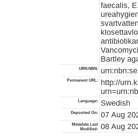
faecalis, E
ureahygien
svartvatten
klosettavl
antibiotik
Vancomyci
Bartley ag
URN:NBN:
urn:nbn:se
Permanent URL:
http://urn.
urn=urn:nb
Language:
Swedish
Deposited On:
07 Aug 20
Metadata Last
08 Aug 20
Modified: