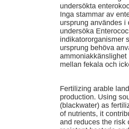
undersökta enterokoc
Inga stammar av ente
ursprung användes i d
undersöka Enterococ
indikatororganismer s
ursprung behöva anvä
ammoniakkänslighet ev
mellan fekala och ick
Fertilizing arable lan
production. Using sou
(blackwater) as fertil
of nutrients, it contr
and reduces the risk o