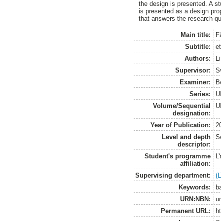
the design is presented. A st
is presented as a design pro
that answers the research qu
Main title:
F
Subtitle:
e
Authors:
L
Supervisor:
S
Examiner:
B
Series:
U
Volume/Sequential
U
designation:
Year of Publication:
2
Level and depth
S
descriptor:
Student's programme
L
affiliation:
Supervising department:
(
Keywords:
ba
URN:NBN:
u
Permanent URL:
h