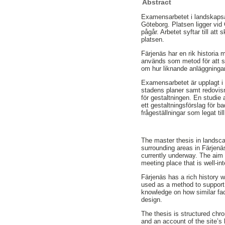
Abstract
Examensarbetet i landskapsar
Göteborg. Platsen ligger vid
pågår. Arbetet syftar till at
platsen.
Färjenäs har en rik historia
används som metod för att st
om hur liknande anläggningar
Examensarbetet är upplagt i e
stadens planer samt redovisn
för gestaltningen. En studie
ett gestaltningsförslag för 
frågeställningar som legat ti
The master thesis in landsca
surrounding areas in Färjenä
currently underway. The aim 
meeting place that is well-int
Färjenäs has a rich history w
used as a method to support 
knowledge on how similar fa
design.
The thesis is structured chro
and an account of the site’s 