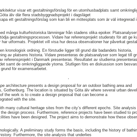
kitektur visar ett gestaltningsförslag för en utomhusbadplats samt omkringli
 Göta älv där flera stadsbyggnadsprojekt i dagsläget
t skapa ett gestaltningsförslag som kan bli en mötesplats som är väl integrerad i
 med många kulturhistoriska lämningar från stadens olika epoker. Platsanalyser
ödja gestaltningsprocessen. Vidare har referensprojekt studerats för att ge 
 har utformats. Projektet vill visa hur dessa observationer har påverkat gesta
n kronologisk ordning. En förstudie ligger till grund där badandets historia,
ing av platsens historia. Vidare presenteras de platsanalyser som legat till g
 av referensprojekt i Danmark presenteras. Resultatet av studierna presenter
badet samt de omkringliggande ytorna. Slutligen förs en diskussion som besvar
ll grund för examensarbetet.
,
pe architecture presents a design proposal for an outdoor bathing area and
s, Gothenburg. The location is situated by Göta älv where several urban deve
of the work is to create a design proposal that can become a
egrated with the site.
ith many cultural heritage sites from the city’s different epochs. Site analysis
the design process. Furthermore, reference projects have been studied to pr
cilities have been designed. The project aims to demonstrate how these obser
nologically. A preliminary study forms the basis, including the history of bathin
history. Furthermore, the site analysis that underlies