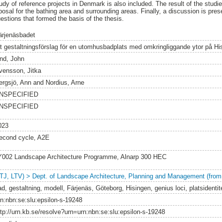
udy of reference projects in Denmark is also included. The result of the studi
posal for the bathing area and surrounding areas. Finally, a discussion is pre
estions that formed the basis of the thesis.
ärjenäsbadet
tt gestaltningsförslag för en utomhusbadplats med omkringliggande ytor på Hi
ind, John
vensson, Jitka
ergsjö, Ann
and
Nordius, Arne
NSPECIFIED
NSPECIFIED
023
econd cycle, A2E
Y002 Landscape Architecture Programme, Alnarp 300 HEC
LTJ, LTV) > Dept. of Landscape Architecture, Planning and Management (from
d, gestaltning, modell, Färjenäs, Göteborg, Hisingen, genius loci, platsidentit
rn:nbn:se:slu:epsilon-s-19248
ttp://urn.kb.se/resolve?urn=urn:nbn:se:slu:epsilon-s-19248