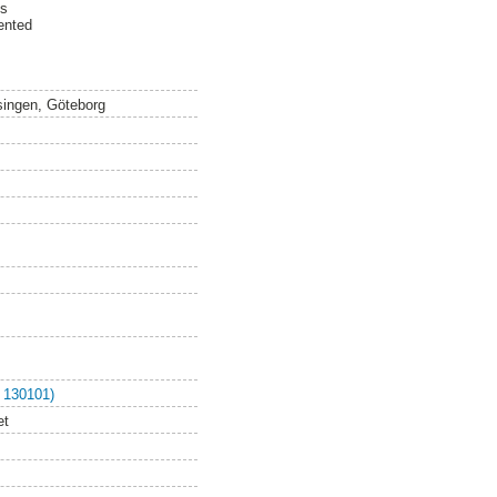
es
sented
singen, Göteborg
 130101)
et