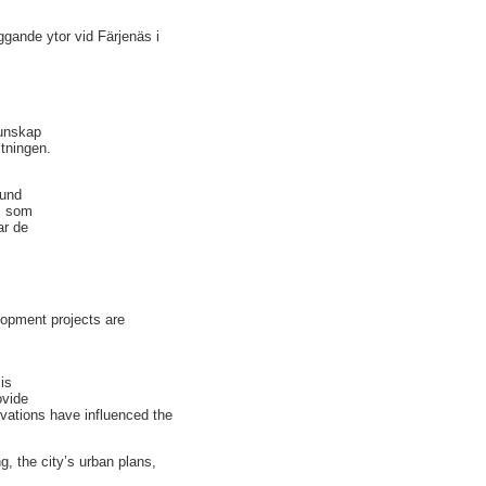
ggande ytor vid Färjenäs i
kunskap
ltningen.
rund
as som
ar de
lopment projects are
 is
ovide
vations have influenced the
g, the city’s urban plans,