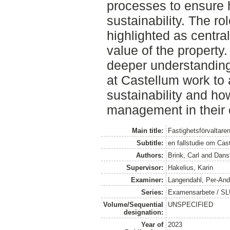
processes to ensure h
sustainability. The ro
highlighted as centra
value of the property
deeper understandin
at Castellum work to 
sustainability and ho
management in their 
Main title:
Fastighetsförvaltare
Subtitle:
en fallstudie om Cas
Authors:
Brink, Carl
and
Dans
Supervisor:
Hakelius, Karin
Examiner:
Langendahl, Per-And
Series:
Examensarbete / SLU
Volume/Sequential
UNSPECIFIED
designation:
Year of
2023