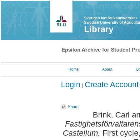
Sveriges lantbruksuniversitet
Swedish University of Agricult
Library
Epsilon Archive for Student Pro
Home
About
B
Login
Create Account
Share
Brink, Carl
a
Fastighetsförvaltaren
Castellum.
First cycle