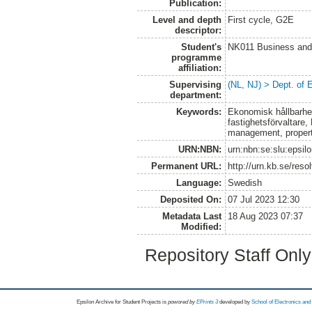
Publication:
Level and depth
First cycle, G2E
descriptor:
Student's
NK011 Business and
programme
affiliation:
Supervising
(NL, NJ) > Dept. of
department:
Keywords:
Ekonomisk hållbarhet
fastighetsförvaltare,
management, proper
URN:NBN:
urn:nbn:se:slu:epsil
Permanent URL:
http://urn.kb.se/res
Language:
Swedish
Deposited On:
07 Jul 2023 12:30
Metadata Last
18 Aug 2023 07:37
Modified:
Repository Staff Onl
Epsilon Archive for Student Projects is
powored by
EPrints 3
developed by
School of Electronics an