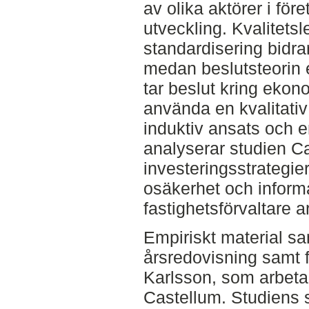
av olika aktörer i för
utveckling. Kvalitetsl
standardisering bidrar 
medan beslutsteorin er
tar beslut kring eko
använda en kvalitati
induktiv ansats och en
analyserar studien C
investeringsstrategie
osäkerhet och inform
fastighetsförvaltare a
Empiriskt material s
årsredovisning samt f
Karlsson, som arbeta
Castellum. Studiens s