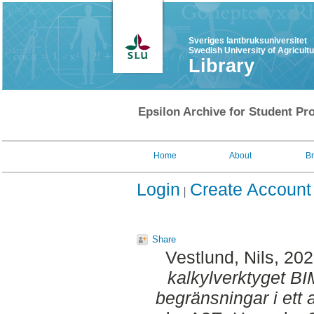
Sveriges lantbruksuniversitet
Swedish University of Agricult
Library
Epsilon Archive for Student Pro
Home
About
B
Login
Create Account
Share
Vestlund, Nils
, 20
kalkylverktyget BIM
begränsningar i ett