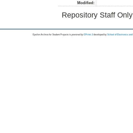
Modified:
Repository Staff Onl
Epsilon Archive for Student Projects is
powored by
EPrints 3
developed by
School of Electronics an