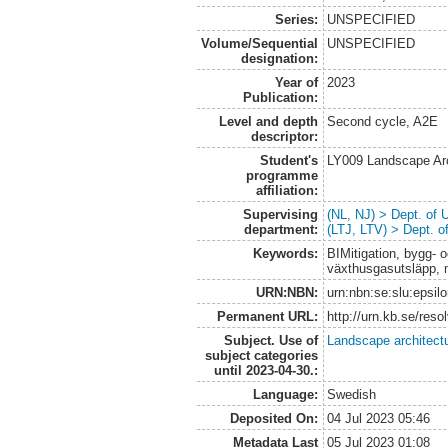
Series:
UNSPECIFIED
Volume/Sequential
UNSPECIFIED
designation:
Year of
2023
Publication:
Level and depth
Second cycle, A2E
descriptor:
Student's
LY009 Landscape Ar
programme
affiliation:
Supervising
(NL, NJ) > Dept. of
department:
(LTJ, LTV) > Dept. 
Keywords:
BIMitigation, bygg- 
växthusgasutsläpp, m
URN:NBN:
urn:nbn:se:slu:epsil
Permanent URL:
http://urn.kb.se/res
Subject. Use of
Landscape architect
subject categories
until 2023-04-30.:
Language:
Swedish
Deposited On:
04 Jul 2023 05:46
Metadata Last
05 Jul 2023 01:08