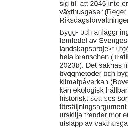
sig till att 2045 inte
växthusgaser (Regeri
Riksdagsförvaltninge
Bygg- och anläggning
femtedel av Sveriges
landskapsprojekt utg
hela branschen (Traf
2023b). Det saknas in
byggmetoder och byg
klimatpåverkan (Bove
kan ekologisk hållbar
historiskt sett ses s
försäljningsargument (
urskilja trender mot
utsläpp av växthusgas