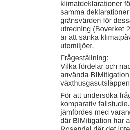
klimatdeklarationer f
samma deklarationer 
gränsvärden för dess
utredning (Boverket 2
är att sänka klimatp
utemiljöer.
Frågeställning:
Vilka fördelar och na
använda BIMitigation 
växthusgasutsläppen 
För att undersöka frå
komparativ fallstudie
jämfördes med varand
där BIMitigation ha
Rosendal där det inte