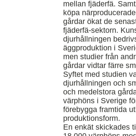
mellan fjäderfä. Samti
köpa närproducerade 
gårdar ökat de senast
fjäderfä-sektorn. Ku
djurhållningen bedri
äggproduktion i Sveri
men studier från andr
gårdar vidtar färre s
Syftet med studien va
djurhållningen och s
och medelstora gård
värphöns i Sverige för
förebygga framtida ut
produktionsform.
En enkät skickades t
18 000 värphöns med 