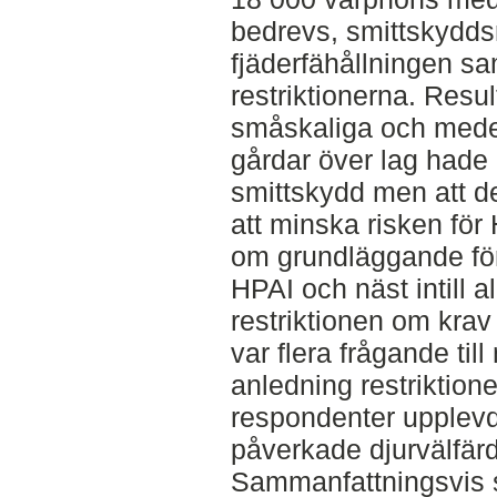
bedrevs, smittskyddsr
fjäderfähållningen s
restriktionerna. Resu
småskaliga och mede
gårdar över lag hade r
smittskydd men att de
att minska risken för
om grundläggande fö
HPAI och näst intill a
restriktionen om kra
var flera frågande till
anledning restriktion
respondenter upplevde 
påverkade djurvälfärd
Sammanfattningsvis st