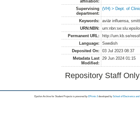
affiliation:
Supervising
(VH) > Dept. of Clini
department:
Keywords:
aviär influensa, smi
URN:NBN:
urn:nbn:se:slu:epsil
Permanent URL:
http://urn.kb.se/res
Language:
Swedish
Deposited On:
03 Jul 2023 08:37
Metadata Last
29 Jun 2024 01:15
Modified:
Repository Staff Onl
Epsilon Archive for Student Projects is
powored by
EPrints 3
developed by
School of Electronics an