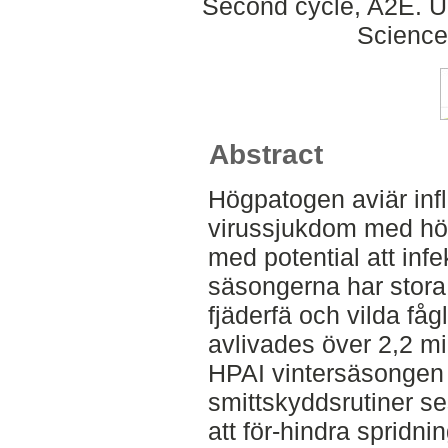
Second cycle, A2E. Up
Science
Abstract
Högpatogen aviär inf
virussjukdom med hög
med potential att inf
säsongerna har stora 
fjäderfä och vilda fåg
avlivades över 2,2 milj
HPAI vintersäsonge
smittskyddsrutiner s
att för-hindra spridnin