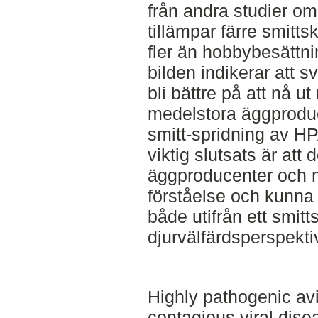
från andra studier om
tillämpar färre smitt
fler än hobbybesätt
bilden indikerar att
bli bättre på att nå u
medelstora äggproduc
smitt-spridning av H
viktig slutsats är at
äggproducenter och m
förståelse och kunna 
både utifrån ett smit
djurvälfärdsperspekti
Highly pathogenic avi
contagious viral disea