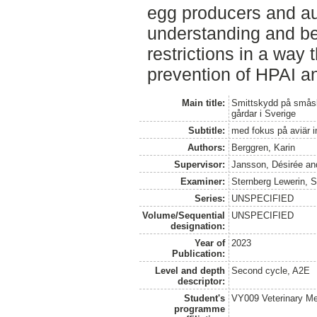
egg producers and aut
understanding and be
restrictions in a way 
prevention of HPAI a
Main title:
Smittskydd på småsk
gårdar i Sverige
Subtitle:
med fokus på aviär i
Authors:
Berggren, Karin
Supervisor:
Jansson, Désirée
an
Examiner:
Sternberg Lewerin, 
Series:
UNSPECIFIED
Volume/Sequential
UNSPECIFIED
designation:
Year of
2023
Publication:
Level and depth
Second cycle, A2E
descriptor:
Student's
VY009 Veterinary M
programme