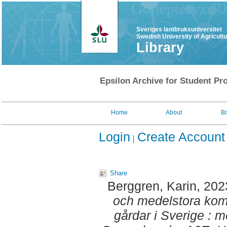
Sveriges lantbruksuniversitet
Swedish University of Agricult
Library
Epsilon Archive for Student Pro
Home
About
B
Login
Create Account
Share
Berggren, Karin
, 202
och medelstora kom
gårdar i Sverige : m