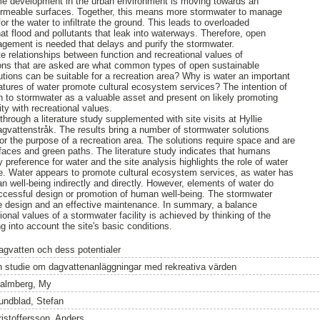
ime development in the urban environment is moving towards an
permeable surfaces. Together, this means more stormwater to manage
or the water to infiltrate the ground. This leads to overloaded
t flood and pollutants that leak into waterways. Therefore, open
gement is needed that delays and purify the stormwater.
te relationships between function and recreational values of
tions that are asked are what common types of open sustainable
ions can be suitable for a recreation area? Why is water an important
tures of water promote cultural ecosystem services? The intention of
on to stormwater as a valuable asset and present on likely promoting
ity with recreational values.
rough a literature study supplemented with site visits at Hyllie
gvattenstråk. The results bring a number of stormwater solutions
or the purpose of a recreation area. The solutions require space and are
faces and green paths. The literature study indicates that humans
preference for water and the site analysis highlights the role of water
lace. Water appears to promote cultural ecosystem services, as water has
n well-being indirectly and directly. However, elements of water do
ccessful design or promotion of human well-being. The stormwater
le design and an effective maintenance. In summary, a balance
onal values of a stormwater facility is achieved by thinking of the
g into account the site's basic conditions.
agvatten och dess potentialer
n studie om dagvattenanläggningar med rekreativa värden
almberg, My
undblad, Stefan
ristoffersson, Anders