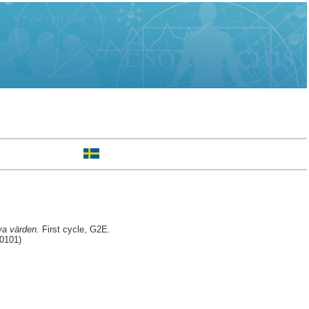
va värden.
First cycle, G2E.
30101)