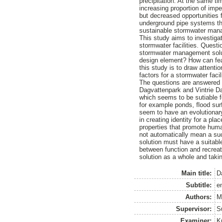
precipitation. At the same t
increasing proportion of im
but decreased opportunities f
underground pipe systems tha
sustainable stormwater mana
This study aims to investiga
stormwater facilities. Ques
stormwater management solut
design element? How can fea
this study is to draw attenti
factors for a stormwater facil
The questions are answered th
Dagvattenpark and Vintrie Da
which seems to be sutiable f
for example ponds, flood sur
seem to have an evolutionary 
in creating identity for a p
properties that promote huma
not automatically mean a su
solution must have a suitab
between function and recreati
solution as a whole and takin
Main title:
D
Subtitle:
e
Authors:
M
Supervisor:
S
Examiner:
K