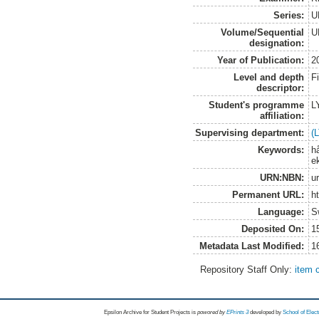
Series:
U
Volume/Sequential
U
designation:
Year of Publication:
2
Level and depth
F
descriptor:
Student's programme
L
affiliation:
Supervising department:
(
Keywords:
h
e
URN:NBN:
u
Permanent URL:
h
Language:
S
Deposited On:
1
Metadata Last Modified:
1
Repository Staff Only:
item 
Epsilon Archive for Student Projects is
powored by
EPrints 3
developed by
School of Elec