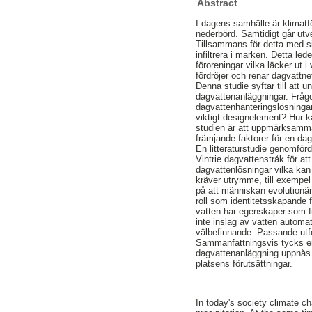
Abstract
I dagens samhälle är klimatf
nederbörd. Samtidigt går utv
Tillsammans för detta med si
infiltrera i marken. Detta l
föroreningar vilka läcker ut
fördröjer och renar dagvattne
Denna studie syftar till att 
dagvattenanläggningar. Frågor
dagvattenhanteringslösningar
viktigt designelement? Hur k
studien är att uppmärksamma
främjande faktorer för en da
En litteraturstudie genomfö
Vintrie dagvattenstråk för a
dagvattenlösningar vilka kan 
kräver utrymme, till exempel
på att människan evolutionär
roll som identitetsskapande f
vatten har egenskaper som f
inte inslag av vatten automa
välbefinnande. Passande utfo
Sammanfattningsvis tycks en
dagvattenanläggning uppnås 
platsens förutsättningar.
In today's society climate c