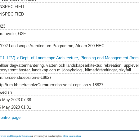
NSPECIFIED
NSPECIFIED
023
irst cycle, G2E
Y002 Landscape Architecture Programme, Alnarp 300 HEC
LTJ, LTV) > Dept. of Landscape Architecture, Planning and Management (from
ållbar dagvattenhantering, vatten och landskapsarkitektur, rekreation, upplevel
kosystemtjänster, landskap och miljöpsykologi, klimatförändringar, skyfall
rn:nbn:se:slu:epsilon-s-18827
ttp://urn.kb.se/resolve?urn=urn:nbn:se:slu:epsilon-s-18827
wedish
5 May 2023 07:38
6 May 2023 01:01
control page
tronics and Computer Science
at University of Southampton.
More information
.