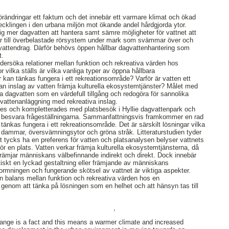
örändringar ett faktum och det innebär ett varmare klimat och ökad
ecklingen i den urbana miljön mot ökande andel hårdgjorda ytor.
g mer dagvatten att hantera samt sämre möjligheter för vattnet att
eder till överbelastade rörsystem under mark som svämmar över och
 i vattendrag. Därför behövs öppen hållbar dagvattenhantering som
t.
undersöka relationer mellan funktion och rekreativa värden hos
 vilka ställs är vilka vanliga typer av öppna hållbara
 kan tänkas fungera i ett rekreationsområde? Varför är vatten ett
an inslag av vatten främja kulturella ekosystemtjänster? Målet med
 dagvatten som en värdefull tillgång och redogöra för sannolika
gvattenanläggning med rekreativa inslag.
rdes och kompletterades med platsbesök i Hyllie dagvattenpark och
tt besvara frågeställningarna. Sammanfattningsvis framkommer en rad
tänkas fungera i ett rekreationsområde. Det är särskilt lösningar vilka
 dammar, översvämningsytor och gröna stråk. Litteraturstudien tyder
t tycks ha en preferens för vatten och platsanalysen belyser vattnets
ör en plats. Vatten verkar främja kulturella ekosystemtjänsterna, då
rämjar människans välbefinnande indirekt och direkt. Dock innebär
tiskt en lyckad gestaltning eller främjande av människans
rmningen och fungerande skötsel av vattnet är viktiga aspekter.
 balans mellan funktion och rekreativa värden hos en
genom att tänka på lösningen som en helhet och att hänsyn tas till
,
hange is a fact and this means a warmer climate and increased