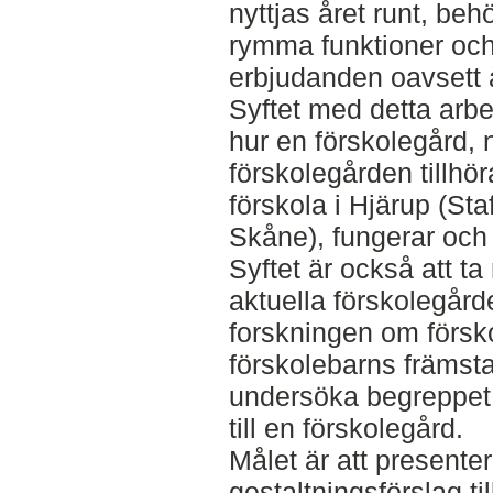
nyttjas året runt, be
rymma funktioner och 
erbjudanden oavsett å
Syftet med detta arbe
hur en förskolegård,
förskolegården tillh
förskola i Hjärup (Sta
Skåne), fungerar och 
Syftet är också att t
aktuella förskolegård
forskningen om försk
förskolebarns främsta
undersöka begreppet v
till en förskolegård.
Målet är att presente
gestaltningsförslag t