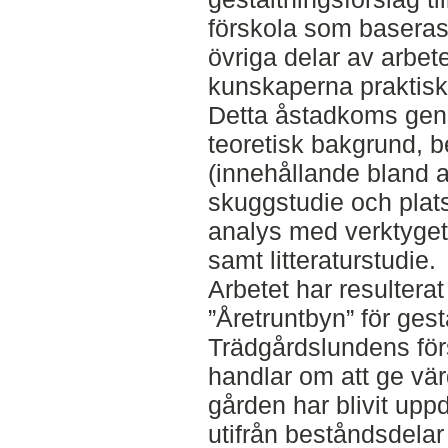
förskola som baseras 
övriga delar av arbete
kunskaperna praktisk
Detta åstadkoms geno
teoretisk bakgrund, b
(innehållande bland a
skuggstudie och plats
analys med verktyget
samt litteraturstudie.
Arbetet har resulterat 
”Åretruntbyn” för ges
Trädgårdslundens för
handlar om att ge vär
gården har blivit upp
utifrån beståndsdelar