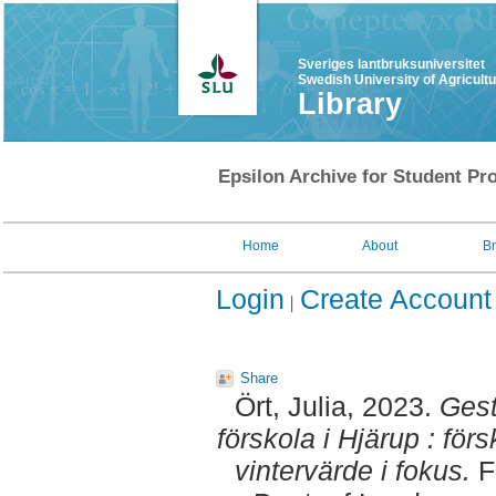
Sveriges lantbruksuniversitet
Swedish University of Agricult
Library
Epsilon Archive for Student Pro
Home
About
B
Login
Create Account
Share
Ört, Julia
, 2023.
Gest
förskola i Hjärup : för
vintervärde i fokus.
Fi