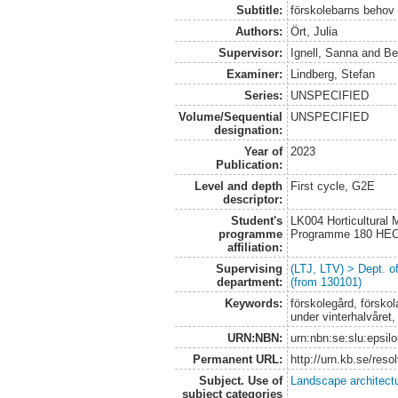
Subtitle:
förskolebarns behov i
Authors:
Ört, Julia
Supervisor:
Ignell, Sanna
and
Be
Examiner:
Lindberg, Stefan
Series:
UNSPECIFIED
Volume/Sequential
UNSPECIFIED
designation:
Year of
2023
Publication:
Level and depth
First cycle, G2E
descriptor:
Student's
LK004 Horticultural
programme
Programme 180 HE
affiliation:
Supervising
(LTJ, LTV) > Dept. 
department:
(from 130101)
Keywords:
förskolegård, förskol
under vinterhalvåret,
URN:NBN:
urn:nbn:se:slu:epsil
Permanent URL:
http://urn.kb.se/res
Subject. Use of
Landscape architect
subject categories