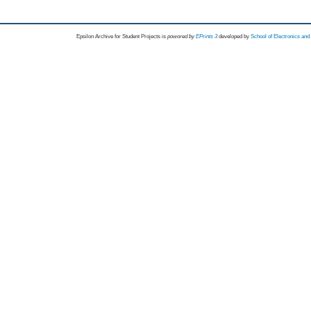
Epsilon Archive for Student Projects is
powored by
EPrints 3
developed by
School of Electronics an