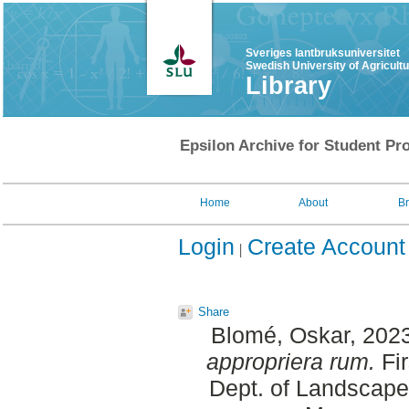
Sveriges lantbruksuniversitet
Swedish University of Agricult
Library
Epsilon Archive for Student Pro
Home
About
B
Login
Create Account
Share
Blomé, Oskar
, 202
appropriera rum.
Fir
Dept. of Landscape