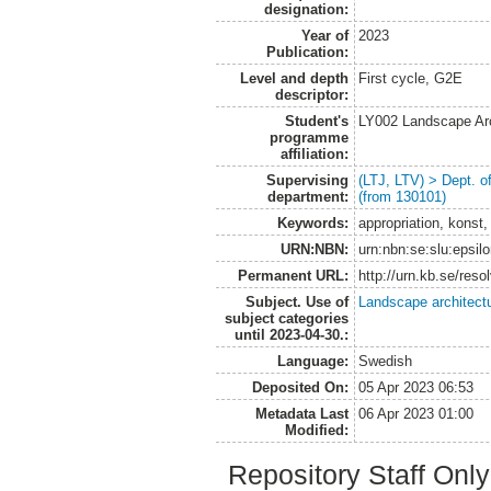
designation:
Year of
2023
Publication:
Level and depth
First cycle, G2E
descriptor:
Student's
LY002 Landscape Ar
programme
affiliation:
Supervising
(LTJ, LTV) > Dept. 
department:
(from 130101)
Keywords:
appropriation, konst,
URN:NBN:
urn:nbn:se:slu:epsil
Permanent URL:
http://urn.kb.se/res
Subject. Use of
Landscape architect
subject categories
until 2023-04-30.:
Language:
Swedish
Deposited On:
05 Apr 2023 06:53
Metadata Last
06 Apr 2023 01:00
Modified:
Repository Staff Onl