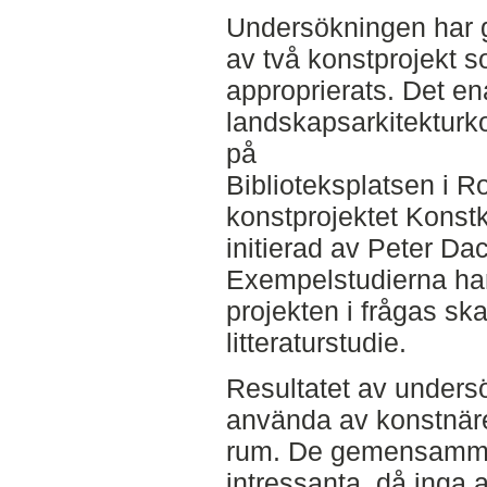
Undersökningen har 
av två konstprojekt s
approprierats. Det e
landskapsarkitekturko
på
Biblioteksplatsen i R
konstprojektet Konstk
initierad av Peter Da
Exempelstudierna har
projekten i frågas s
litteraturstudie.
Resultatet av undersö
använda av konstnärer
rum. De gemensamma
intressanta, då inga a