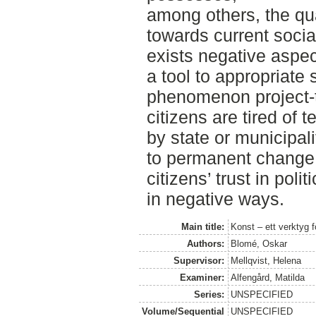
among others, the qua
towards current socia
exists negative aspec
a tool to appropriate
phenomenon project-t
citizens are tired of t
by state or municipalit
to permanent change.
citizens’ trust in poli
in negative ways.
Main title:
Konst – ett verktyg f
Authors:
Blomé, Oskar
Supervisor:
Mellqvist, Helena
Examiner:
Alfengård, Matilda
Series:
UNSPECIFIED
Volume/Sequential
UNSPECIFIED