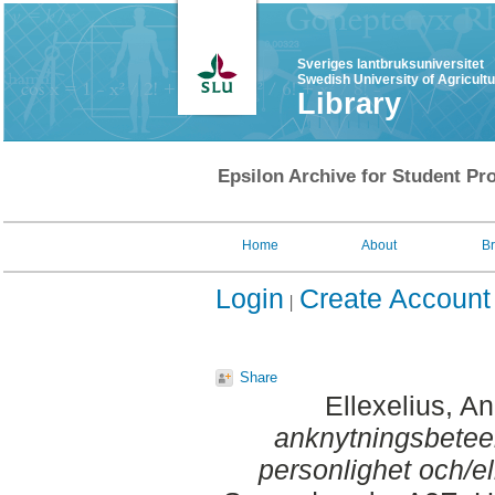
Sveriges lantbruksuniversitet
Swedish University of Agricult
Library
Epsilon Archive for Student Pro
Home
About
B
Login
Create Account
Share
Ellexelius, A
anknytningsbetee
personlighet och/el