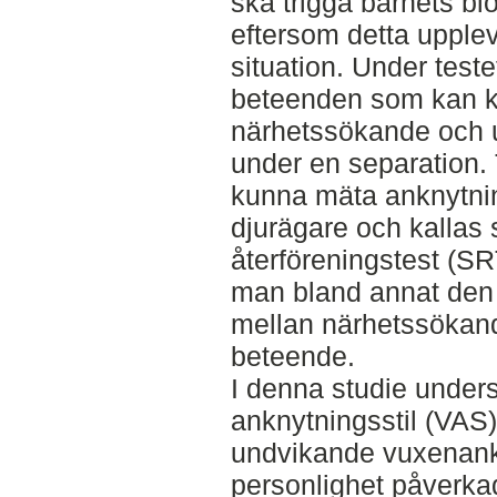
ska trigga barnets b
eftersom detta upple
situation. Under test
beteenden som kan k
närhetssökande och 
under en separation. T
kunna mäta anknytni
djurägare och kallas 
återföreningstest (SR
man bland annat den 
mellan närhetssökan
beteende.
I denna studie under
anknytningsstil (VAS)
undvikande vuxenankn
personlighet påverk