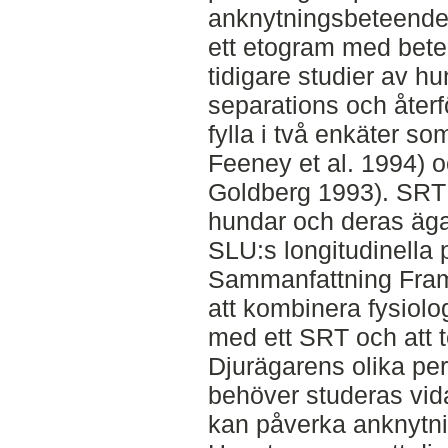
anknytningsbeteende 
ett etogram med bet
tidigare studier av 
separations och återf
fylla i två enkäter s
Feeney et al. 1994) o
Goldberg 1993). SRT 
hundar och deras äga
SLU:s longitudinella p
Sammanfattning Framt
att kombinera fysiol
med ett SRT och att te
Djurägarens olika pe
behöver studeras vida
kan påverka anknytni