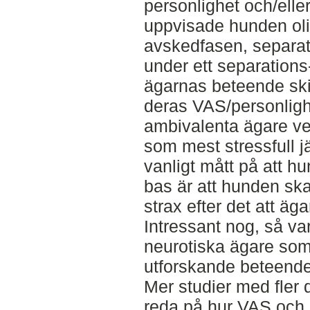
personlighet och/ell
uppvisade hunden ol
avskedfasen, separat
under ett separations
ägarnas beteende sk
deras VAS/personlig
ambivalenta ägare v
som mest stressfull j
vanligt mått på att hu
bas är att hunden ska
strax efter det att äg
Intressant nog, så v
neurotiska ägare so
utforskande beteende
Mer studier med fler d
reda på hur VAS och 