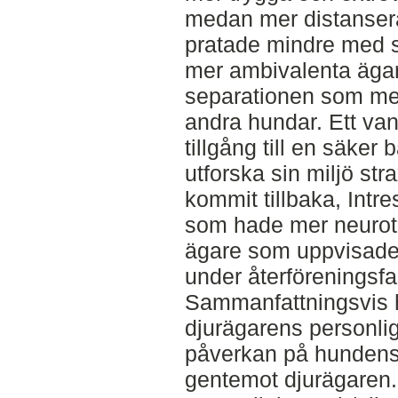
medan mer distanser
pratade mindre med 
mer ambivalenta äga
separationen som mes
andra hundar. Ett van
tillgång till en säker
utforska sin miljö str
kommit tillbaka, Intr
som hade mer neuroti
ägare som uppvisade
under återföreningsf
Sammanfattningsvis h
djurägarens personli
påverkan på hundens
gentemot djurägaren.