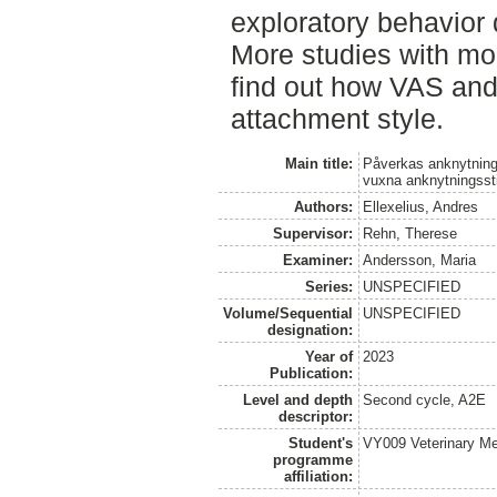
exploratory behavior 
More studies with mor
find out how VAS and 
attachment style.
Main title:
Påverkas anknytning
vuxna anknytningsst
Authors:
Ellexelius, Andres
Supervisor:
Rehn, Therese
Examiner:
Andersson, Maria
Series:
UNSPECIFIED
Volume/Sequential
UNSPECIFIED
designation:
Year of
2023
Publication:
Level and depth
Second cycle, A2E
descriptor:
Student's
VY009 Veterinary M
programme
affiliation: