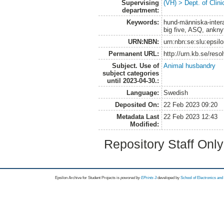
Supervising
(VH) > Dept. of Clini
department:
Keywords:
hund-människa-intera
big five, ASQ, ankny
URN:NBN:
urn:nbn:se:slu:epsil
Permanent URL:
http://urn.kb.se/res
Subject. Use of
Animal husbandry
subject categories
until 2023-04-30.:
Language:
Swedish
Deposited On:
22 Feb 2023 09:20
Metadata Last
22 Feb 2023 12:43
Modified:
Repository Staff Onl
Epsilon Archive for Student Projects is
powored by
EPrints 3
developed by
School of Electronics an