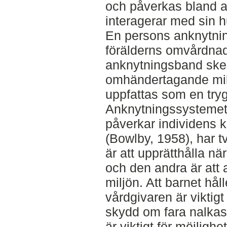
och påverkas bland a
interagerar med sin 
En persons anknytnin
förälderns omvårdnads
anknytningsband sker 
omhändertagande miljö
uppfattas som en try
Anknytningssystemet,
påverkar individens 
(Bowlby, 1958), har t
är att upprätthålla när
och den andra är att a
miljön. Att barnet hål
vårdgivaren är viktig
skydd om fara nalkas
är viktigt för möjlighe