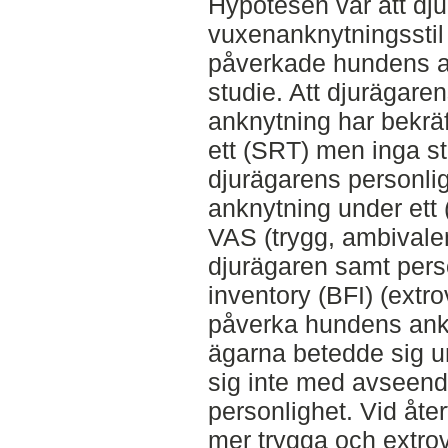
Hypotesen var att dj
vuxenanknytningsstil
påverkade hundens a
studie. Att djurägar
anknytning har bekräft
ett (SRT) men inga st
djurägarens personl
anknytning under ett
VAS (trygg, ambivalen
djurägaren samt perso
inventory (BFI) (extro
påverka hundens ankny
ägarna betedde sig u
sig inte med avseend
personlighet. Vid åte
mer trygga och extro