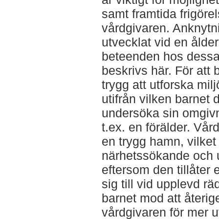
samt framtida frigöre
vårdgivaren. Anknytni
utvecklat vid en ålde
beteenden hos dessa,
beskrivs här. För att
trygg att utforska mi
utifrån vilken barnet d
undersöka sin omgivn
t.ex. en förälder. Vå
en trygg hamn, vilket 
närhetssökande och 
eftersom den tillåter 
sig till vid upplevd rä
barnet mod att återige
vårdgivaren för mer 