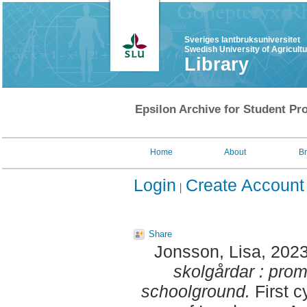
Sveriges lantbruksuniversitet
Swedish University of Agricult
Library
Epsilon Archive for Student Pro
Home
About
B
Login
Create Account
Share
Jonsson, Lisa
, 202
skolgårdar : prom
schoolground.
First c