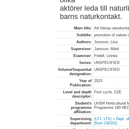
aktörer leda till natu
barns naturkontakt.
Main title:
Att främja naturkont
Subtitle:
promotion of nature 
Authors:
Jonsson, Lisa
Supervisor:
Jansson, Märit
Examiner:
Fridell, Linnéa
Series:
UNSPECIFIED
Volume/Sequential
UNSPECIFIED
designation:
Year of
2023
Publication:
Level and depth
First cycle, G2E
descriptor:
Student's
LK004 Horticultural
programme
Programme 180 HE
affiliation:
Supervising
(LTJ, LTV) > Dept. 
department:
(from 130101)