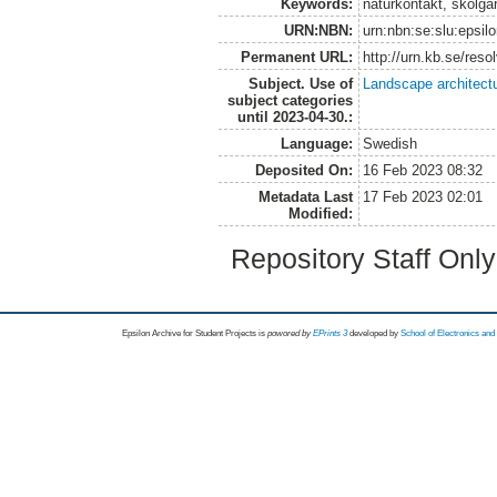
Keywords:
naturkontakt, skolgå
URN:NBN:
urn:nbn:se:slu:epsil
Permanent URL:
http://urn.kb.se/res
Subject. Use of
Landscape architect
subject categories
until 2023-04-30.:
Language:
Swedish
Deposited On:
16 Feb 2023 08:32
Metadata Last
17 Feb 2023 02:01
Modified:
Repository Staff Onl
Epsilon Archive for Student Projects is
powored by
EPrints 3
developed by
School of Electronics an