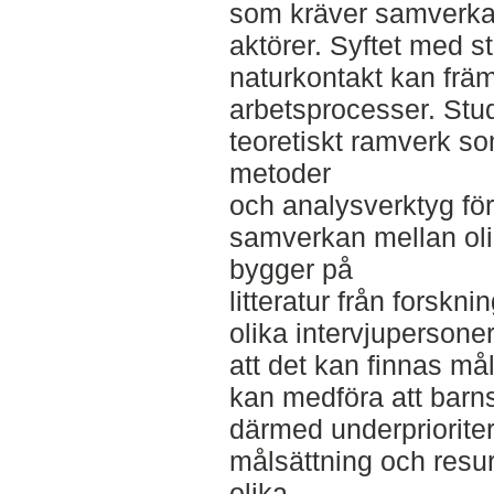
som kräver samverkan
aktörer. Syftet med s
naturkontakt kan frä
arbetsprocesser. Stu
teoretiskt ramverk s
metoder
och analysverktyg för
samverkan mellan oli
bygger på
litteratur från forsk
olika intervjupersone
att det kan finnas må
kan medföra att barn
därmed underpriorit
målsättning och resu
olika