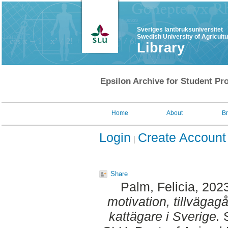
Sveriges lantbruksuniversitet
Swedish University of Agricult
Library
Epsilon Archive for Student Pro
Home
About
B
Login
Create Account
Share
Palm, Felicia
, 202
motivation, tillväga
kattägare i Sverige.
S