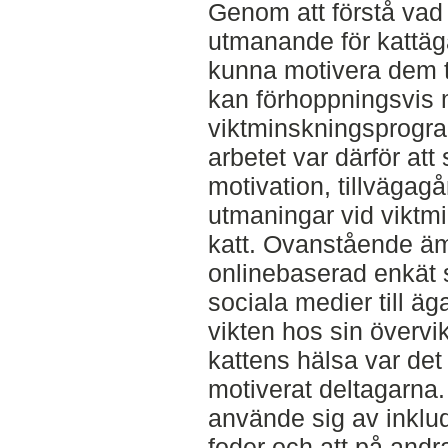
Genom att förstå vad
utmanande för kattäg
kunna motivera dem til
kan förhoppningsvis 
viktminskningsprogra
arbetet var därför att
motivation, tillvägag
utmaningar vid viktmi
katt. Ovanstående ä
onlinebaserad enkät 
sociala medier till ä
vikten hos sin övervikt
kattens hälsa var det
motiverat deltagarna.
använde sig av inkl
foder och att på andr