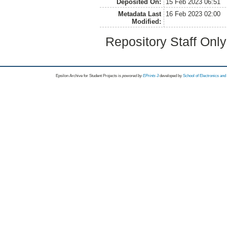
Deposited On:
15 Feb 2023 06:51
Metadata Last
16 Feb 2023 02:00
Modified:
Repository Staff Onl
Epsilon Archive for Student Projects is
powored by
EPrints 3
developed by
School of Electronics an