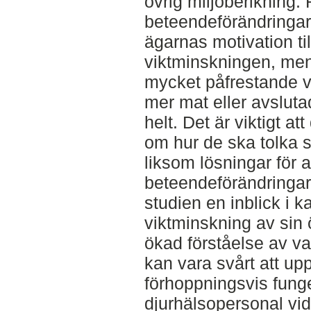
övrig miljöberikning. 
beteendeförändringar
ägarnas motivation till
viktminskningen, men
mycket påfrestande vi
mer mat eller avslut
helt. Det är viktigt a
om hur de ska tolka s
liksom lösningar för a
beteendeförändringa
studien en inblick i 
viktminskning av sin 
ökad förståelse av va
kan vara svårt att up
förhoppningsvis fung
djurhälsopersonal vi