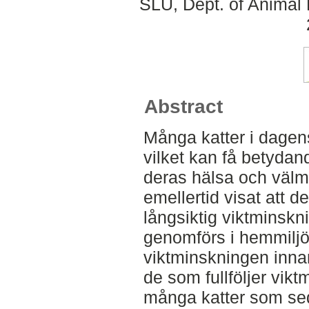
SLU, Dept. of Animal 
Abstract
Många katter i dagens
vilket kan få betyda
deras hälsa och välm
emellertid visat att d
långsiktig viktminskn
genomförs i hemmilj
viktminskningen innan
de som fullföljer vik
många katter som seda