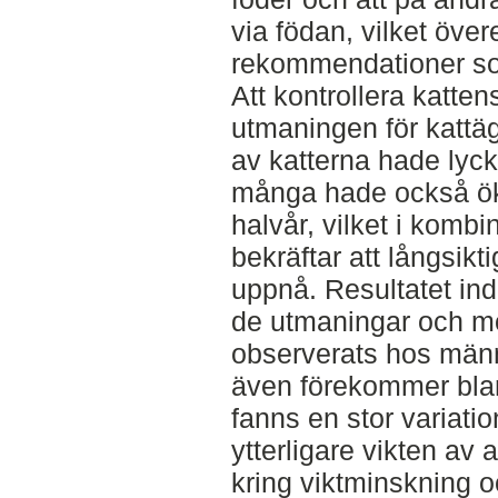
via födan, vilket öv
rekommendationer som
Att kontrollera katten
utmaningen för kattäg
av katterna hade lyck
många hade också ökat
halvår, vilket i kombi
bekräftar att långsikt
uppnå. Resultatet in
de utmaningar och mo
observerats hos männ
även förekommer blan
fanns en stor variatio
ytterligare vikten av
kring viktminskning o