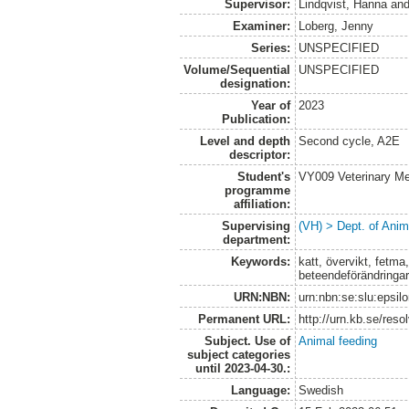
Supervisor:
Lindqvist, Hanna
an
Examiner:
Loberg, Jenny
Series:
UNSPECIFIED
Volume/Sequential
UNSPECIFIED
designation:
Year of
2023
Publication:
Level and depth
Second cycle, A2E
descriptor:
Student's
VY009 Veterinary M
programme
affiliation:
Supervising
(VH) > Dept. of Anim
department:
Keywords:
katt, övervikt, fetma
beteendeförändringa
URN:NBN:
urn:nbn:se:slu:epsil
Permanent URL:
http://urn.kb.se/res
Subject. Use of
Animal feeding
subject categories
until 2023-04-30.:
Language:
Swedish