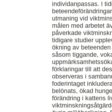
individanpassas. I tidi
beteendeförändringar 
utmaning vid viktminsk
målen med arbetet äve
påverkade viktminskn
tidigare studier uppl
ökning av beteenden k
såsom tiggande, voka
uppmärksamhetssöka
förklaringar till att 
observeras i samban
foderintaget inkluder
belönats, ökad hunge
förändring i kattens l
viktminskningsåtgärd